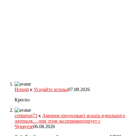
Horush
к
Угадайте игрока
07.08.2026
Креспо
centurion73
к
Аморим продолжает искать идеального
латераля… при этом экспериментирует с
Чуквуезе
06.08.2026