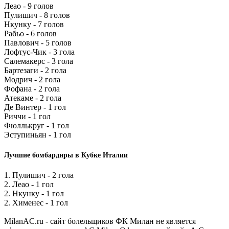
Леао - 9 голов
Пулишич - 8 голов
Нкунку - 7 голов
Рабьо - 6 голов
Павлович - 5 голов
Лофтус-Чик - 3 гола
Салемакерс - 3 гола
Бартезаги - 2 гола
Модрич - 2 гола
Фофана - 2 гола
Атекаме - 2 гола
Де Винтер - 1 гол
Риччи - 1 гол
Фюллькруг - 1 гол
Эступиньян - 1 гол
Лучшие бомбардиры в Кубке Италии
1. Пулишич - 2 гола
2. Леао - 1 гол
2. Нкунку - 1 гол
2. Хименес - 1 гол
MilanAC.ru - сайт болельщиков ФК Милан не является