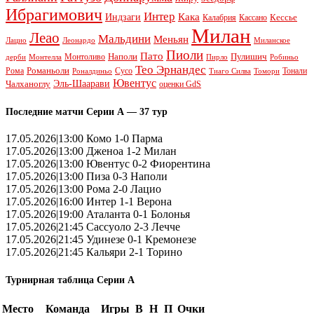
Ибрагимович
Интер
Кака
Индзаги
Кессье
Калабрия
Кассано
Милан
Леао
Мальдини
Меньян
Леонардо
Лацио
Миланское
Пиоли
Пато
Наполи
Монтоливо
Пулишич
Монтелла
Пирло
дерби
Робиньо
Тео Эрнандес
Рома
Романьоли
Сусо
Тонали
Роналдиньо
Тиаго Силва
Томори
Ювентус
Эль-Шаарави
Чалханоглу
оценки GdS
Последние матчи Серии А — 37 тур
17.05.2026|13:00 Комо 1-0 Парма
17.05.2026|13:00 Дженоа 1-2 Милан
17.05.2026|13:00 Ювентус 0-2 Фиорентина
17.05.2026|13:00 Пиза 0-3 Наполи
17.05.2026|13:00 Рома 2-0 Лацио
17.05.2026|16:00 Интер 1-1 Верона
17.05.2026|19:00 Аталанта 0-1 Болонья
17.05.2026|21:45 Сассуоло 2-3 Лечче
17.05.2026|21:45 Удинезе 0-1 Кремонезе
17.05.2026|21:45 Кальяри 2-1 Торино
Турнирная таблица Серии А
Место
Команда
Игры
В
Н
П
Очки