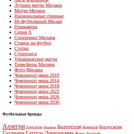
Лучшие матчи Милана
Матчи Милана
Национальные сборные
Не футбольный Милан
Примавера
Серия А
Соперники Милана
Ставки на футбол
Статьи
Суперлига
Товарищеские матчи
Трансферы Милана
Фото Милана
Чемпионат мира 2010
Чемпионат мира 2014
Чемпионат мира 2018
Чемпионат мира 2022
Чемпионат мира 2026
Чемпионат мира 2030
Футбольные бренды
Аллегри
Балотелли
Берлускони
Беннасер
Анчелотти
Аталанта
Галлиани
Гаттузо
Доннарумма
Жиру
Зеедорф