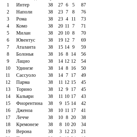
1
Интер
38
27
6
5
87
2
Наполи
38
23
7
8
76
3
Рома
38
23
4
11
73
4
Комо
38
20
11
7
71
5
Милан
38
20
10
8
70
6
Ювентус
38
19
12
7
69
7
Аталанта
38
15
14
9
59
8
Болонья
38
16
8
14
56
9
Лацио
38
14
12
12
54
10
Удинезе
38
14
8
16
50
11
Сассуоло
38
14
7
17
49
12
Парма
38
11
12
15
45
13
Торино
38
12
9
17
45
14
Кальяри
38
11
10
17
43
15
Фиорентина
38
9
15
14
42
16
Дженоа
38
10
11
17
41
17
Лечче
38
10
8
20
38
18
Кремонезе
38
8
10
20
34
19
Верона
38
3
12
23
21