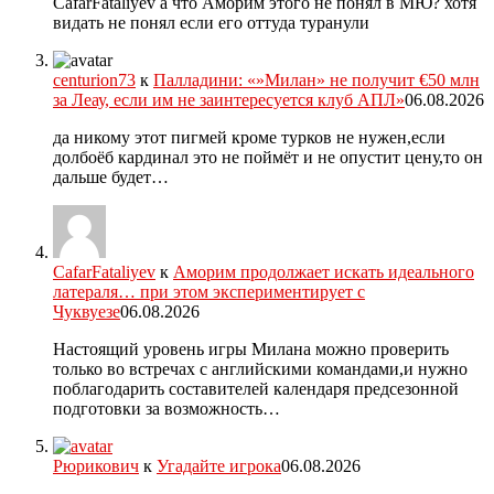
CafarFataliyev а что Аморим этого не понял в МЮ? хотя
видать не понял если его оттуда туранули
centurion73
к
Палладини: «»Милан» не получит €50 млн
за Леау, если им не заинтересуется клуб АПЛ»
06.08.2026
да никому этот пигмей кроме турков не нужен,если
долбоёб кардинал это не поймёт и не опустит цену,то он
дальше будет…
CafarFataliyev
к
Аморим продолжает искать идеального
латераля… при этом экспериментирует с
Чуквуезе
06.08.2026
Настоящий уровень игры Милана можно проверить
только во встречах с английскими командами,и нужно
поблагодарить составителей календаря предсезонной
подготовки за возможность…
Рюрикович
к
Угадайте игрока
06.08.2026