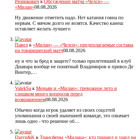
Рюрикович
к
Обсуждение матча «Челси» —
«Милан»
08.08.2026
Ну движение отметить надо. Нет катания говна по
нервам. С мячом долго не возятся. Качество канеш
оставляет желать лучшего
Павел
к
«Милан» — «Челси»: предполагаемые составы
на товарищеский матч
08.08.2026
ну и что за бред в защите? только прилетевший в клуб
Диавара вообще не понятный Владимиров и привоз Де
Винтер,…
ValekSa
к
Меньян и «Милан»: тревожное лето и
слишком много вопросов перед
возвращением
08.08.2026
Обычно когда игрок удаляет из своих соцсетей
упоминания о своей нынешней команде, это означает
лишь одно - что решение об…
Daryn&K
к
Трансферы «Милана»: кто пришел и ушел на