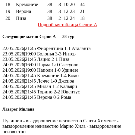
18
Кремонезе
38
8
10
20
34
19
Верона
38
3
12
23
21
20
Пиза
38
2
12
24
18
Подробная таблица Серии А
Следующие матчи Серии А — 38 тур
22.05.2026|21:45 Фиорентина 1-1 Аталанта
23.05.2026|19:00 Болонья 3-3 Интер
23.05.2026|21:45 Лацио 2-1 Пиза
24.05.2026|16:00 Парма 1-0 Сассуоло
24.05.2026|19:00 Наполи 1-0 Удинезе
24.05.2026|21:45 Кремонезе 1-4 Комо
24.05.2026|21:45 Лечче 1-0 Дженоа
24.05.2026|21:45 Милан 1-2 Кальяри
24.05.2026|21:45 Торино 2-2 Ювентус
24.05.2026|21:45 Верона 0-2 Рома
Лазарет Милана
Пулишич - выздоровление неизвестно Санти Хименес -
выздоровление неизвестно Марио Хила - выздоровление
неизвестно