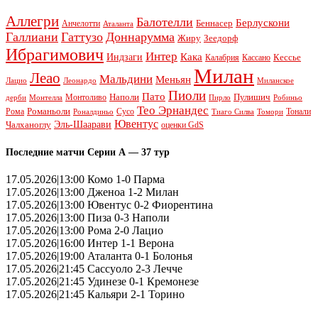
Аллегри
Балотелли
Берлускони
Беннасер
Анчелотти
Аталанта
Галлиани
Гаттузо
Доннарумма
Жиру
Зеедорф
Ибрагимович
Интер
Кака
Индзаги
Кессье
Калабрия
Кассано
Милан
Леао
Мальдини
Меньян
Леонардо
Лацио
Миланское
Пиоли
Пато
Наполи
Монтоливо
Пулишич
Монтелла
Пирло
дерби
Робиньо
Тео Эрнандес
Рома
Романьоли
Сусо
Тонали
Роналдиньо
Тиаго Силва
Томори
Ювентус
Эль-Шаарави
Чалханоглу
оценки GdS
Последние матчи Серии А — 37 тур
17.05.2026|13:00 Комо 1-0 Парма
17.05.2026|13:00 Дженоа 1-2 Милан
17.05.2026|13:00 Ювентус 0-2 Фиорентина
17.05.2026|13:00 Пиза 0-3 Наполи
17.05.2026|13:00 Рома 2-0 Лацио
17.05.2026|16:00 Интер 1-1 Верона
17.05.2026|19:00 Аталанта 0-1 Болонья
17.05.2026|21:45 Сассуоло 2-3 Лечче
17.05.2026|21:45 Удинезе 0-1 Кремонезе
17.05.2026|21:45 Кальяри 2-1 Торино