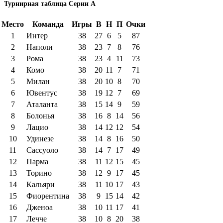
Турнирная таблица Серии А
Место
Команда
Игры
В
Н
П
Очки
1
Интер
38
27
6
5
87
2
Наполи
38
23
7
8
76
3
Рома
38
23
4
11
73
4
Комо
38
20
11
7
71
5
Милан
38
20
10
8
70
6
Ювентус
38
19
12
7
69
7
Аталанта
38
15
14
9
59
8
Болонья
38
16
8
14
56
9
Лацио
38
14
12
12
54
10
Удинезе
38
14
8
16
50
11
Сассуоло
38
14
7
17
49
12
Парма
38
11
12
15
45
13
Торино
38
12
9
17
45
14
Кальяри
38
11
10
17
43
15
Фиорентина
38
9
15
14
42
16
Дженоа
38
10
11
17
41
17
Лечче
38
10
8
20
38