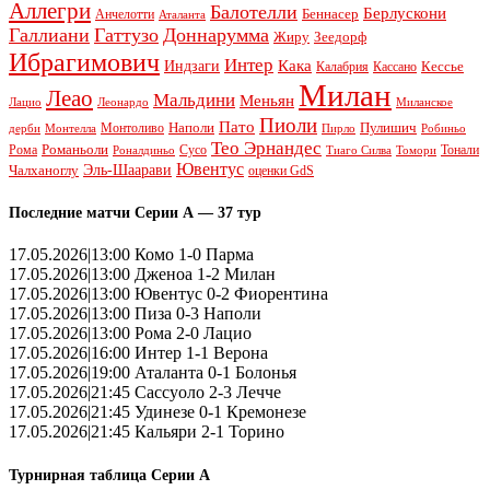
Аллегри
Балотелли
Берлускони
Беннасер
Анчелотти
Аталанта
Галлиани
Гаттузо
Доннарумма
Жиру
Зеедорф
Ибрагимович
Интер
Кака
Индзаги
Кессье
Калабрия
Кассано
Милан
Леао
Мальдини
Меньян
Леонардо
Лацио
Миланское
Пиоли
Пато
Наполи
Монтоливо
Пулишич
Монтелла
Пирло
дерби
Робиньо
Тео Эрнандес
Рома
Романьоли
Сусо
Тонали
Роналдиньо
Тиаго Силва
Томори
Ювентус
Эль-Шаарави
Чалханоглу
оценки GdS
Последние матчи Серии А — 37 тур
17.05.2026|13:00 Комо 1-0 Парма
17.05.2026|13:00 Дженоа 1-2 Милан
17.05.2026|13:00 Ювентус 0-2 Фиорентина
17.05.2026|13:00 Пиза 0-3 Наполи
17.05.2026|13:00 Рома 2-0 Лацио
17.05.2026|16:00 Интер 1-1 Верона
17.05.2026|19:00 Аталанта 0-1 Болонья
17.05.2026|21:45 Сассуоло 2-3 Лечче
17.05.2026|21:45 Удинезе 0-1 Кремонезе
17.05.2026|21:45 Кальяри 2-1 Торино
Турнирная таблица Серии А