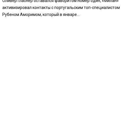
Оливер Гласнер оставался фаворитом номер один, «Милан»
активизировал контакты с португальским топ-специалистом
Рубеном Аморимом, который в январе...