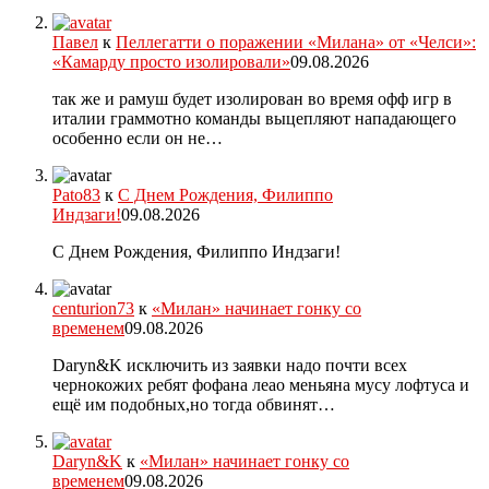
Павел
к
Пеллегатти о поражении «Милана» от «Челси»:
«Камарду просто изолировали»
09.08.2026
так же и рамуш будет изолирован во время офф игр в
италии граммотно команды выцепляют нападающего
особенно если он не…
Pato83
к
С Днем Рождения, Филиппо
Индзаги!
09.08.2026
С Днем Рождения, Филиппо Индзаги!
centurion73
к
«Милан» начинает гонку со
временем
09.08.2026
Daryn&K исключить из заявки надо почти всех
чернокожих ребят фофана леао меньяна мусу лофтуса и
ещё им подобных,но тогда обвинят…
Daryn&K
к
«Милан» начинает гонку со
временем
09.08.2026