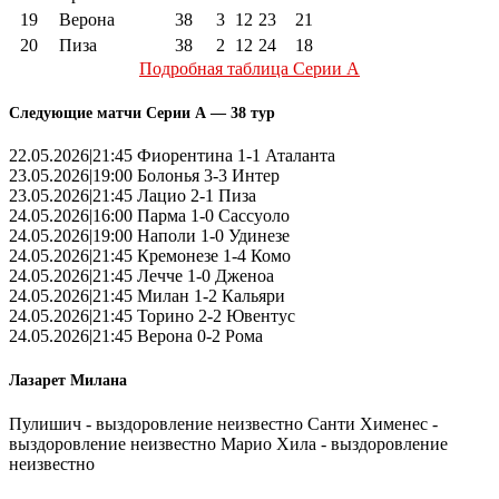
19
Верона
38
3
12
23
21
20
Пиза
38
2
12
24
18
Подробная таблица Серии А
Следующие матчи Серии А — 38 тур
22.05.2026|21:45 Фиорентина 1-1 Аталанта
23.05.2026|19:00 Болонья 3-3 Интер
23.05.2026|21:45 Лацио 2-1 Пиза
24.05.2026|16:00 Парма 1-0 Сассуоло
24.05.2026|19:00 Наполи 1-0 Удинезе
24.05.2026|21:45 Кремонезе 1-4 Комо
24.05.2026|21:45 Лечче 1-0 Дженоа
24.05.2026|21:45 Милан 1-2 Кальяри
24.05.2026|21:45 Торино 2-2 Ювентус
24.05.2026|21:45 Верона 0-2 Рома
Лазарет Милана
Пулишич - выздоровление неизвестно Санти Хименес -
выздоровление неизвестно Марио Хила - выздоровление
неизвестно