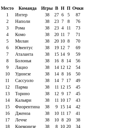
Место
Команда
Игры
В
Н
П
Очки
1
Интер
38
27
6
5
87
2
Наполи
38
23
7
8
76
3
Рома
38
23
4
11
73
4
Комо
38
20
11
7
71
5
Милан
38
20
10
8
70
6
Ювентус
38
19
12
7
69
7
Аталанта
38
15
14
9
59
8
Болонья
38
16
8
14
56
9
Лацио
38
14
12
12
54
10
Удинезе
38
14
8
16
50
11
Сассуоло
38
14
7
17
49
12
Парма
38
11
12
15
45
13
Торино
38
12
9
17
45
14
Кальяри
38
11
10
17
43
15
Фиорентина
38
9
15
14
42
16
Дженоа
38
10
11
17
41
17
Лечче
38
10
8
20
38
18
Кремонезе
38
8
10
20
34