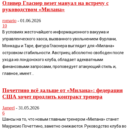
Оливер Гласнер везет мануал на встречу с
руководством «Милана»
romario
-
01.06.2026
10
В условиях жесточайшего информационного вакуума и
управленческого хаоса, вызванного увольнением Фурлани,
Монкады и Таре, фигура Гласнера выглядит для «Милана»
островком стабильности. Австриец абсолютно свободен после
ухода из лондонского клуба, обладает адекватными
финансовыми запросами, проповедует атакующий стиль и,
главное, имеет...
Почеттино всё дальше от «Милана»: федерация
США хочет продлить контракт тренера
Jameel
-
31.05.2026
6
Шансы на то, что новым главным тренером «Милана» станет
Маурисио Почеттино, заметно снижаются. Руководство клуба во