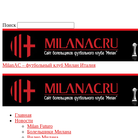
Поиск
MilanAC – футбольный клуб Милан Италия
Главная
Новости
Milan Futuro
Болельщики Милана
Видео Милана