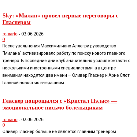
Sky: «Милан» провел первые переговоры с
Гласнером
romario
-
03.06.2026
0
После увольнения Массимилиано Аллегри руководство
"Милана" активизировало работу по поиску нового главного
тренера. В последние дни клуб значительно усилил контакты с
несколькими иностранными специалистами, а в центре
внимания находятся два имени — Оливер Гласнер и Арне Слот.
Главной новостью вчерашним...
Гласнер попрощался с «Кристал Пэлас» —
эмоциональное письмо болельщикам
romario
-
02.06.2026
0
Оливер Гласнер больше не является главным тренером