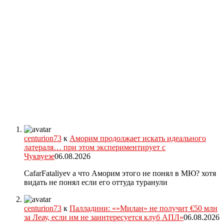
centurion73
к
Аморим продолжает искать идеального
латераля… при этом экспериментирует с
Чуквуезе
06.08.2026
CafarFataliyev а что Аморим этого не понял в МЮ? хотя
видать не понял если его оттуда туранули
centurion73
к
Палладини: «»Милан» не получит €50 млн
за Леау, если им не заинтересуется клуб АПЛ»
06.08.2026