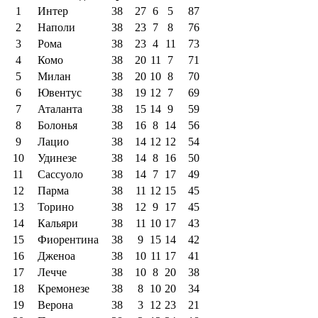
1
Интер
38
27
6
5
87
2
Наполи
38
23
7
8
76
3
Рома
38
23
4
11
73
4
Комо
38
20
11
7
71
5
Милан
38
20
10
8
70
6
Ювентус
38
19
12
7
69
7
Аталанта
38
15
14
9
59
8
Болонья
38
16
8
14
56
9
Лацио
38
14
12
12
54
10
Удинезе
38
14
8
16
50
11
Сассуоло
38
14
7
17
49
12
Парма
38
11
12
15
45
13
Торино
38
12
9
17
45
14
Кальяри
38
11
10
17
43
15
Фиорентина
38
9
15
14
42
16
Дженоа
38
10
11
17
41
17
Лечче
38
10
8
20
38
18
Кремонезе
38
8
10
20
34
19
Верона
38
3
12
23
21