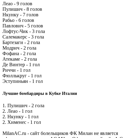
Леао - 9 голов
Пулишич - 8 голов
Нкунку - 7 голов
Рабьо - 6 голов
Павлович - 5 голов
Лофтус-Чик - 3 гола
Салемакерс - 3 гола
Бартезаги - 2 гола
Модрич - 2 гола
Фофана - 2 гола
Атекаме - 2 гола
Де Винтер - 1 гол
Риччи - 1 гол
Фюллькруг - 1 гол
Эступиньян - 1 гол
Лучшие бомбардиры в Кубке Италии
1. Пулишич - 2 гола
2. Леао - 1 гол
2. Нкунку - 1 гол
2. Хименес - 1 гол
MilanAC.ru - сайт болельщиков ФК Милан не является