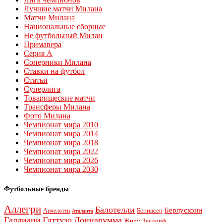
Лучшие матчи Милана
Матчи Милана
Национальные сборные
Не футбольный Милан
Примавера
Серия А
Соперники Милана
Ставки на футбол
Статьи
Суперлига
Товарищеские матчи
Трансферы Милана
Фото Милана
Чемпионат мира 2010
Чемпионат мира 2014
Чемпионат мира 2018
Чемпионат мира 2022
Чемпионат мира 2026
Чемпионат мира 2030
Футбольные бренды
Аллегри
Балотелли
Берлускони
Беннасер
Анчелотти
Аталанта
Галлиани
Гаттузо
Доннарумма
Жиру
Зеедорф