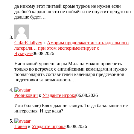
да никому этот пигмей кроме турков не нужен,если
долбоёб кардинал это не поймёт и не опустит цену,то он
дальше будет…
CafarFataliyev
к
Аморим продолжает искать идеального
латераля… при этом экспериментирует с
Чуквуезе
06.08.2026
Настоящий уровень игры Милана можно проверить
только во встречах с английскими командами,и нужно
поблагодарить составителей календаря предсезонной
подготовки за возможность…
Рюрикович
к
Угадайте игрока
06.08.2026
Или больше) Бля я даж не глянул. Тогда банальщина не
интересная. И где кака?
Павел
к
Угадайте игрока
06.08.2026