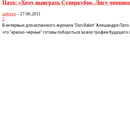
Пато: «Хочу выиграть Суперкубок, Лигу чемпио
zajcevv
-
27.06.2011
2
В интервью для испанского журнала "Don Balon" Алешандре Пато 
что "красно-чёрные" готовы побороться за все трофеи будущего 