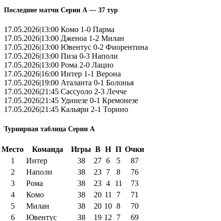
Последние матчи Серии А — 37 тур
17.05.2026|13:00 Комо 1-0 Парма
17.05.2026|13:00 Дженоа 1-2 Милан
17.05.2026|13:00 Ювентус 0-2 Фиорентина
17.05.2026|13:00 Пиза 0-3 Наполи
17.05.2026|13:00 Рома 2-0 Лацио
17.05.2026|16:00 Интер 1-1 Верона
17.05.2026|19:00 Аталанта 0-1 Болонья
17.05.2026|21:45 Сассуоло 2-3 Лечче
17.05.2026|21:45 Удинезе 0-1 Кремонезе
17.05.2026|21:45 Кальяри 2-1 Торино
Турнирная таблица Серии А
Место
Команда
Игры
В
Н
П
Очки
1
Интер
38
27
6
5
87
2
Наполи
38
23
7
8
76
3
Рома
38
23
4
11
73
4
Комо
38
20
11
7
71
5
Милан
38
20
10
8
70
6
Ювентус
38
19
12
7
69