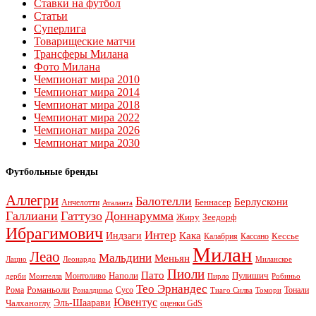
Ставки на футбол
Статьи
Суперлига
Товарищеские матчи
Трансферы Милана
Фото Милана
Чемпионат мира 2010
Чемпионат мира 2014
Чемпионат мира 2018
Чемпионат мира 2022
Чемпионат мира 2026
Чемпионат мира 2030
Футбольные бренды
Аллегри
Балотелли
Берлускони
Беннасер
Анчелотти
Аталанта
Галлиани
Гаттузо
Доннарумма
Жиру
Зеедорф
Ибрагимович
Интер
Кака
Индзаги
Кессье
Калабрия
Кассано
Милан
Леао
Мальдини
Меньян
Леонардо
Лацио
Миланское
Пиоли
Пато
Наполи
Монтоливо
Пулишич
Монтелла
Пирло
дерби
Робиньо
Тео Эрнандес
Рома
Романьоли
Сусо
Тонали
Роналдиньо
Тиаго Силва
Томори
Ювентус
Эль-Шаарави
Чалханоглу
оценки GdS