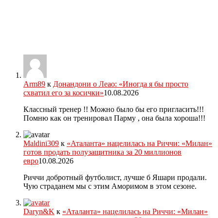
Arm89
к
Донандони о Леао: «Иногда я бы просто
схватил его за косички»
10.08.2026
Классный тренер !! Можно было бы его пригласить!!!
Помню как он тренировал Парму , она была хороша!!!
Maldini309
к
«Аталанта» нацелилась на Риччи: «Милан»
готов продать полузащитника за 20 миллионов
евро
10.08.2026
Риччи добротный футболист, лучше б Яшари продали.
Чую страданем мы с этим Аморимом в этом сезоне.
Daryn&K
к
«Аталанта» нацелилась на Риччи: «Милан»