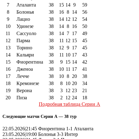
7
Аталанта
38
15
14
9
59
8
Болонья
38
16
8
14
56
9
Лацио
38
14
12
12
54
10
Удинезе
38
14
8
16
50
11
Сассуоло
38
14
7
17
49
12
Парма
38
11
12
15
45
13
Торино
38
12
9
17
45
14
Кальяри
38
11
10
17
43
15
Фиорентина
38
9
15
14
42
16
Дженоа
38
10
11
17
41
17
Лечче
38
10
8
20
38
18
Кремонезе
38
8
10
20
34
19
Верона
38
3
12
23
21
20
Пиза
38
2
12
24
18
Подробная таблица Серии А
Следующие матчи Серии А — 38 тур
22.05.2026|21:45 Фиорентина 1-1 Аталанта
23.05.2026|19:00 Болонья 3-3 Интер