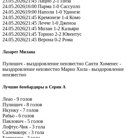
23.05.2026|21:45 Лацио 2-1 Пиза
24.05.2026|16:00 Парма 1-0 Сассуоло
24.05.2026|19:00 Наполи 1-0 Удинезе
24.05.2026|21:45 Кремонезе 1-4 Комо
24.05.2026|21:45 Лечче 1-0 Дженоа
24.05.2026|21:45 Милан 1-2 Кальяри
24.05.2026|21:45 Торино 2-2 Ювентус
24.05.2026|21:45 Верона 0-2 Рома
Лазарет Милана
Пулишич - выздоровление неизвестно Санти Хименес -
выздоровление неизвестно Марио Хила - выздоровление
неизвестно
Лучшие бомбардиры в Серии А
Леао - 9 голов
Пулишич - 8 голов
Нкунку - 7 голов
Рабьо - 6 голов
Павлович - 5 голов
Лофтус-Чик - 3 гола
Салемакерс - 3 гола
Бартезаги - 2 гола