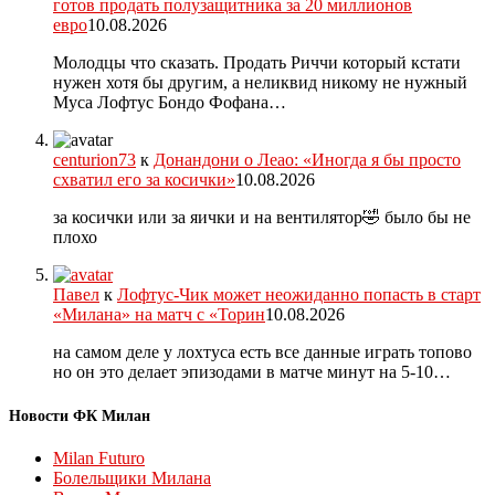
готов продать полузащитника за 20 миллионов
евро
10.08.2026
Молодцы что сказать. Продать Риччи который кстати
нужен хотя бы другим, а неликвид никому не нужный
Муса Лофтус Бондо Фофана…
centurion73
к
Донандони о Леао: «Иногда я бы просто
схватил его за косички»
10.08.2026
за косички или за яички и на вентилятор🤣 было бы не
плохо
Павел
к
Лофтус-Чик может неожиданно попасть в старт
«Милана» на матч с «Торин
10.08.2026
на самом деле у лохтуса есть все данные играть топово
но он это делает эпизодами в матче минут на 5-10…
Новости ФК Милан
Milan Futuro
Болельщики Милана