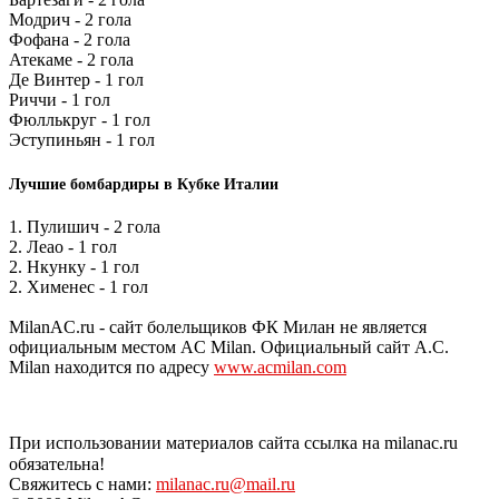
Модрич - 2 гола
Фофана - 2 гола
Атекаме - 2 гола
Де Винтер - 1 гол
Риччи - 1 гол
Фюллькруг - 1 гол
Эступиньян - 1 гол
Лучшие бомбардиры в Кубке Италии
1. Пулишич - 2 гола
2. Леао - 1 гол
2. Нкунку - 1 гол
2. Хименес - 1 гол
MilanAC.ru - сайт болельщиков ФК Милан не является
официальным местом AC Milan. Официальный сайт A.C.
Milan находится по адресу
www.acmilan.com
При использовании материалов сайта ссылка на milanac.ru
обязательна!
Свяжитесь с нами:
milanac.ru@mail.ru