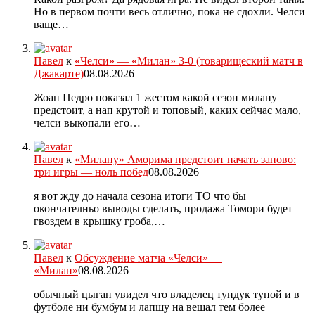
Но в первом почти весь отлично, пока не сдохли. Челси
ваще…
Павел
к
«Челси» — «Милан» 3-0 (товарищеский матч в
Джакарте)
08.08.2026
Жоап Педро показал 1 жестом какой сезон милану
предстоит, а нап крутой и топовый, каких сейчас мало,
челси выкопали его…
Павел
к
«Милану» Аморима предстоит начать заново:
три игры — ноль побед
08.08.2026
я вот жду до начала сезона итоги ТО что бы
окончателньо выводы сделать, продажа Томори будет
гвоздем в крышку гроба,…
Павел
к
Обсуждение матча «Челси» —
«Милан»
08.08.2026
обычный цыган увидел что владелец тундук тупой и в
футболе ни бумбум и лапшу на вешал тем более