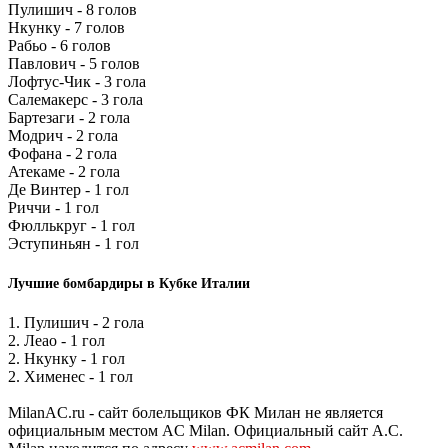
Пулишич - 8 голов
Нкунку - 7 голов
Рабьо - 6 голов
Павлович - 5 голов
Лофтус-Чик - 3 гола
Салемакерс - 3 гола
Бартезаги - 2 гола
Модрич - 2 гола
Фофана - 2 гола
Атекаме - 2 гола
Де Винтер - 1 гол
Риччи - 1 гол
Фюллькруг - 1 гол
Эступиньян - 1 гол
Лучшие бомбардиры в Кубке Италии
1. Пулишич - 2 гола
2. Леао - 1 гол
2. Нкунку - 1 гол
2. Хименес - 1 гол
MilanAC.ru - сайт болельщиков ФК Милан не является
официальным местом AC Milan. Официальный сайт A.C.