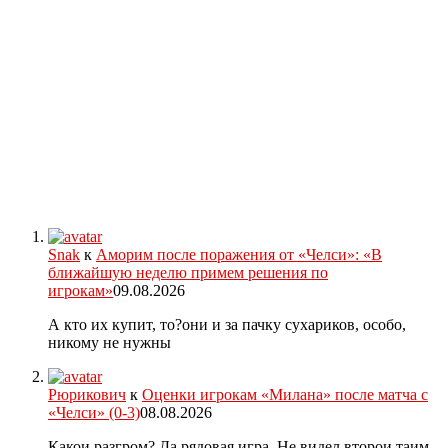
Snak
к
Аморим после поражения от «Челси»: «В
ближайшую неделю примем решения по
игрокам»
09.08.2026
А кто их купит, то?они и за пачку сухариков, особо,
никому не нужны
Рюрикович
к
Оценки игрокам «Милана» после матча с
«Челси» (0-3)
08.08.2026
Какои разгром? Да рядовая игра. Не видел второи таим.