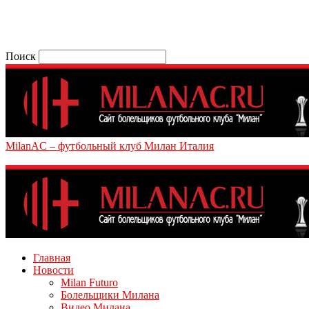
Поиск
MilanAC – футбольный клуб Милан Италия
Главная
Новости
Milan Futuro
Болельщики Милана
Видео Милана