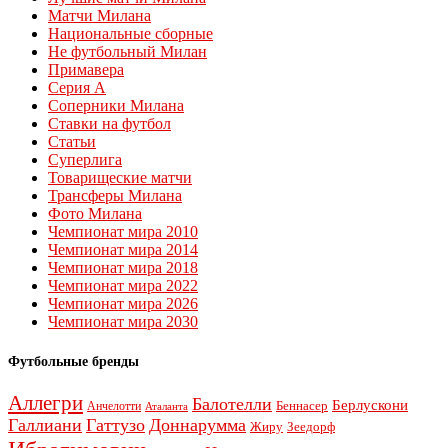
Матчи Милана
Национальные сборные
Не футбольный Милан
Примавера
Серия А
Соперники Милана
Ставки на футбол
Статьи
Суперлига
Товарищеские матчи
Трансферы Милана
Фото Милана
Чемпионат мира 2010
Чемпионат мира 2014
Чемпионат мира 2018
Чемпионат мира 2022
Чемпионат мира 2026
Чемпионат мира 2030
Футбольные бренды
Аллегри
Балотелли
Берлускони
Беннасер
Анчелотти
Аталанта
Галлиани
Гаттузо
Доннарумма
Жиру
Зеедорф