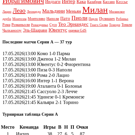
Ибрагимович
Интер
Кака
Индзаги
Кессье
Калабрия
Кассано
Милан
Леао
Мальдини
Меньян
Леонардо
Лацио
Миланское
Пиоли
Пато
Наполи
Монтоливо
Пулишич
Монтелла
Пирло
дерби
Робиньо
Тео Эрнандес
Рома
Романьоли
Сусо
Тонали
Роналдиньо
Тиаго Силва
Томори
Ювентус
Эль-Шаарави
Чалханоглу
оценки GdS
Последние матчи Серии А — 37 тур
17.05.2026|13:00 Комо 1-0 Парма
17.05.2026|13:00 Дженоа 1-2 Милан
17.05.2026|13:00 Ювентус 0-2 Фиорентина
17.05.2026|13:00 Пиза 0-3 Наполи
17.05.2026|13:00 Рома 2-0 Лацио
17.05.2026|16:00 Интер 1-1 Верона
17.05.2026|19:00 Аталанта 0-1 Болонья
17.05.2026|21:45 Сассуоло 2-3 Лечче
17.05.2026|21:45 Удинезе 0-1 Кремонезе
17.05.2026|21:45 Кальяри 2-1 Торино
Турнирная таблица Серии А
Место
Команда
Игры
В
Н
П
Очки
1
Интер
38
27
6
5
87