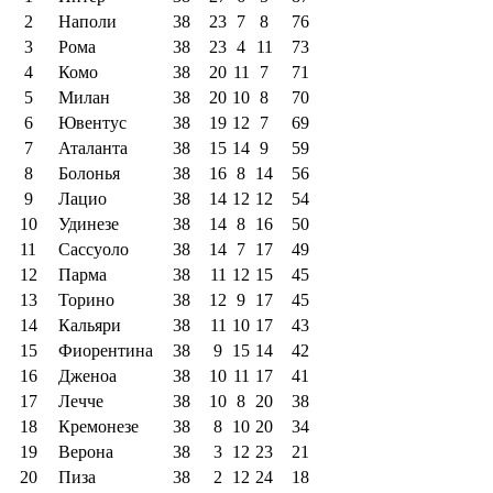
2
Наполи
38
23
7
8
76
3
Рома
38
23
4
11
73
4
Комо
38
20
11
7
71
5
Милан
38
20
10
8
70
6
Ювентус
38
19
12
7
69
7
Аталанта
38
15
14
9
59
8
Болонья
38
16
8
14
56
9
Лацио
38
14
12
12
54
10
Удинезе
38
14
8
16
50
11
Сассуоло
38
14
7
17
49
12
Парма
38
11
12
15
45
13
Торино
38
12
9
17
45
14
Кальяри
38
11
10
17
43
15
Фиорентина
38
9
15
14
42
16
Дженоа
38
10
11
17
41
17
Лечче
38
10
8
20
38
18
Кремонезе
38
8
10
20
34
19
Верона
38
3
12
23
21
20
Пиза
38
2
12
24
18