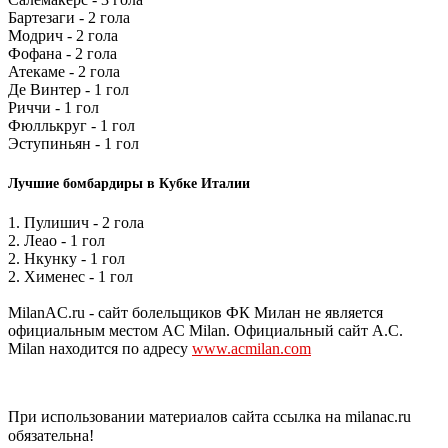
Бартезаги - 2 гола
Модрич - 2 гола
Фофана - 2 гола
Атекаме - 2 гола
Де Винтер - 1 гол
Риччи - 1 гол
Фюллькруг - 1 гол
Эступиньян - 1 гол
Лучшие бомбардиры в Кубке Италии
1. Пулишич - 2 гола
2. Леао - 1 гол
2. Нкунку - 1 гол
2. Хименес - 1 гол
MilanAC.ru - сайт болельщиков ФК Милан не является
официальным местом AC Milan. Официальный сайт A.C.
Milan находится по адресу
www.acmilan.com
При использовании материалов сайта ссылка на milanac.ru
обязательна!