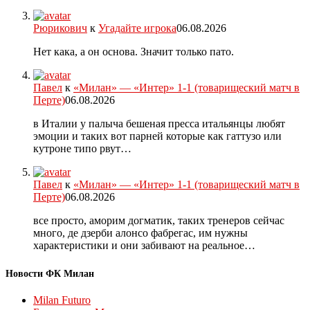
Рюрикович
к
Угадайте игрока
06.08.2026
Нет кака, а он основа. Значит только пато.
Павел
к
«Милан» — «Интер» 1-1 (товарищеский матч в
Перте)
06.08.2026
в Италии у палыча бешеная пресса итальянцы любят
эмоции и таких вот парней которые как гаттузо или
кутроне типо рвут…
Павел
к
«Милан» — «Интер» 1-1 (товарищеский матч в
Перте)
06.08.2026
все просто, аморим догматик, таких тренеров сейчас
много, де дзерби алонсо фабрегас, им нужны
характеристики и они забивают на реальное…
Новости ФК Милан
Milan Futuro