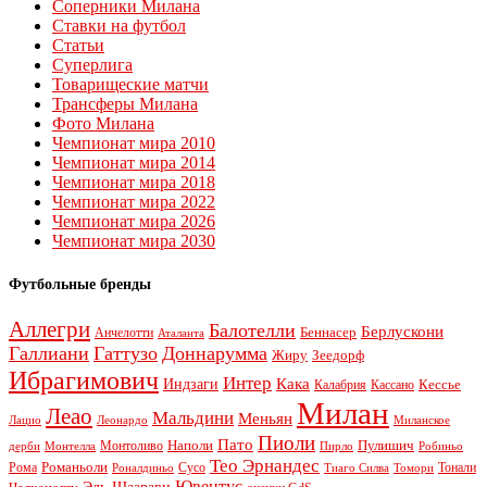
Соперники Милана
Ставки на футбол
Статьи
Суперлига
Товарищеские матчи
Трансферы Милана
Фото Милана
Чемпионат мира 2010
Чемпионат мира 2014
Чемпионат мира 2018
Чемпионат мира 2022
Чемпионат мира 2026
Чемпионат мира 2030
Футбольные бренды
Аллегри
Балотелли
Берлускони
Беннасер
Анчелотти
Аталанта
Галлиани
Гаттузо
Доннарумма
Жиру
Зеедорф
Ибрагимович
Интер
Кака
Индзаги
Кессье
Калабрия
Кассано
Милан
Леао
Мальдини
Меньян
Леонардо
Лацио
Миланское
Пиоли
Пато
Наполи
Монтоливо
Пулишич
Монтелла
Пирло
дерби
Робиньо
Тео Эрнандес
Рома
Романьоли
Сусо
Тонали
Роналдиньо
Тиаго Силва
Томори
Ювентус