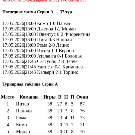
Эль-Шаарави
Чалханоглу
оценки GdS
Последние матчи Серии А — 37 тур
17.05.2026|13:00 Комо 1-0 Парма
17.05.2026|13:00 Дженоа 1-2 Милан
17.05.2026|13:00 Ювентус 0-2 Фиорентина
17.05.2026|13:00 Пиза 0-3 Наполи
17.05.2026|13:00 Рома 2-0 Лацио
17.05.2026|16:00 Интер 1-1 Верона
17.05.2026|19:00 Аталанта 0-1 Болонья
17.05.2026|21:45 Сассуоло 2-3 Лечче
17.05.2026|21:45 Удинезе 0-1 Кремонезе
17.05.2026|21:45 Кальяри 2-1 Торино
Турнирная таблица Серии А
Место
Команда
Игры
В
Н
П
Очки
1
Интер
38
27
6
5
87
2
Наполи
38
23
7
8
76
3
Рома
38
23
4
11
73
4
Комо
38
20
11
7
71
5
Милан
38
20
10
8
70