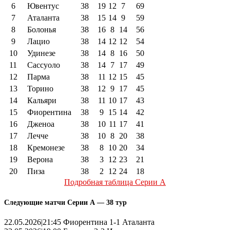
6
Ювентус
38
19
12
7
69
7
Аталанта
38
15
14
9
59
8
Болонья
38
16
8
14
56
9
Лацио
38
14
12
12
54
10
Удинезе
38
14
8
16
50
11
Сассуоло
38
14
7
17
49
12
Парма
38
11
12
15
45
13
Торино
38
12
9
17
45
14
Кальяри
38
11
10
17
43
15
Фиорентина
38
9
15
14
42
16
Дженоа
38
10
11
17
41
17
Лечче
38
10
8
20
38
18
Кремонезе
38
8
10
20
34
19
Верона
38
3
12
23
21
20
Пиза
38
2
12
24
18
Подробная таблица Серии А
Следующие матчи Серии А — 38 тур
22.05.2026|21:45 Фиорентина 1-1 Аталанта