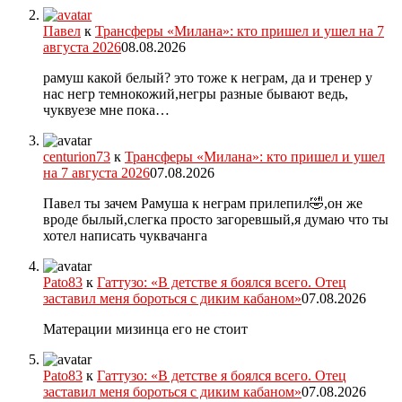
Павел
к
Трансферы «Милана»: кто пришел и ушел на 7
августа 2026
08.08.2026
рамуш какой белый? это тоже к неграм, да и тренер у
нас негр темнокожий,негры разные бывают ведь,
чуквуезе мне пока…
centurion73
к
Трансферы «Милана»: кто пришел и ушел
на 7 августа 2026
07.08.2026
Павел ты зачем Рамуша к неграм прилепил🤣,он же
вроде былый,слегка просто загоревшый,я думаю что ты
хотел написать чуквачанга
Pato83
к
Гаттузо: «В детстве я боялся всего. Отец
заставил меня бороться с диким кабаном»
07.08.2026
Матерации мизинца его не стоит
Pato83
к
Гаттузо: «В детстве я боялся всего. Отец
заставил меня бороться с диким кабаном»
07.08.2026