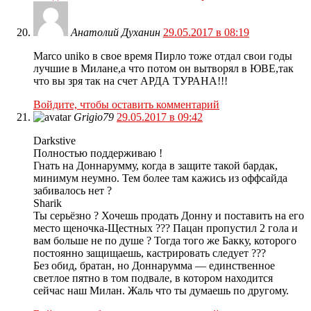
Анатолий Духанин
29.05.2017 в 08:19
Marco uniko в свое время Пирло тоже отдал свои годы
лучшие в Милане,а что потом он вытворял в ЮВЕ,так
что вы зря так на счет АРДА ТУРАНА!!!
Войдите, чтобы оставить комментарий
Grigio79
29.05.2017 в 09:42
Darkstive
Полностью поддерживаю !
Гнать на Доннарумму, когда в защите такой бардак,
минимум неумно. Тем более там кажись из оффсайда
забивалось нет ?
Sharik
Ты серьёзно ? Хочешь продать Донну и поставить на его
место щеночка-Щестных ??? Пацан пропустил 2 гола и
вам больше не по душе ? Тогда того же Бакку, которого
постоянно защищаешь, кастрировать следует ???
Без обид, братан, но Доннарумма — единственное
светлое пятно в том подвале, в котором находится
сейчас наш Милан. Жаль что ты думаешь по другому.