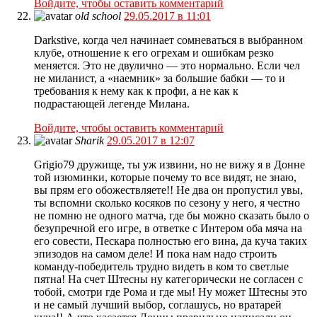
Войдите, чтобы оставить комментарий
old school
29.05.2017 в 11:01
Darkstive, когда чел начинает сомневаться в выбранном
клубе, отношение к его огрехам и ошибкам резко
меняется. Это не двулично — это нормально. Если чел
не миланист, а «наемник» за большие бабки — то и
требования к нему как к профи, а не как к
подрастающей легенде Милана.
Войдите, чтобы оставить комментарий
Sharik
29.05.2017 в 12:07
Grigio79 дружище, ты уж извини, но не вижу я в Донне
той изюминки, которые почему то все видят, не знаю,
вы прям его обожествляете!! Не два он пропустил увы,
ты вспомни сколько косяков по сезону у него, я честно
не помню не одного матча, где бы можно сказать было о
безупречной его игре, в ответке с Интером оба мяча на
его совести, Пескара полностью его вина, да куча таких
эпизодов на самом деле! И пока нам надо строить
команду-победитель трудно видеть в ком то светлые
пятна! На счет Штесны ну категорически не согласен с
тобой, смотри где Рома и где мы! Ну может Штесны это
и не самый лучший выбор, соглашусь, но вратарей