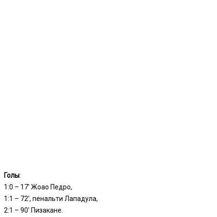
Голы
:
1:0 – 17′ Жоао Педро,
1:1 – 72′, пенальти Лападула,
2:1 – 90′ Пизакане.