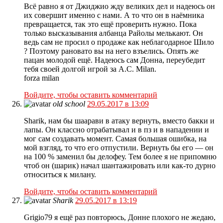
Всё равно я от Джиджио жду великих дел и надеюсь он
их совершит именно с нами. А то что он в наёмника
превращается, так это ещё проверить нужно. Пока
только высказывания албанца Райолы мелькают. Он
ведь сам не просил о продаже как неблагодарное Шило
? Поэтому рановато вы на него взъелись. Опять же
пацан молодой ещё. Надеюсь сам Донна, переубедит
тебя своей долгой игрой за A.C. Milan.
forza milan
Войдите, чтобы оставить комментарий
old school
29.05.2017 в 13:09
Sharik, нам бы шаарави в атаку вернуть, вместо бакки и
лапы. Он классно отрабатывал и в пз и в нападении и
мог сам создавать момент. Самая большая ошибка, на
мой взгляд, то что его отпустили. Вернуть бы его — он
на 100 % заменил бы делофеу. Тем более я не припомню
чтоб он (шарик) начал шантажировать или как-то дурно
относиться к милану.
Войдите, чтобы оставить комментарий
Sharik
29.05.2017 в 13:19
Grigio79 я ещё раз повторюсь, Донне плохого не жедаю,