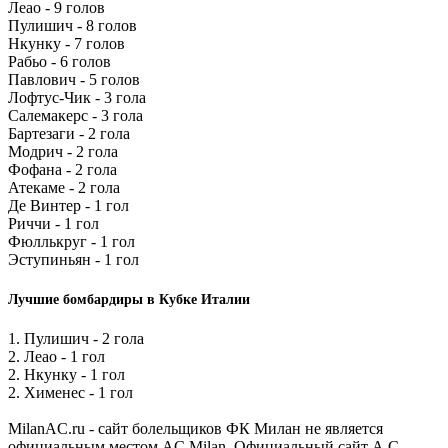
Леао - 9 голов
Пулишич - 8 голов
Нкунку - 7 голов
Рабьо - 6 голов
Павлович - 5 голов
Лофтус-Чик - 3 гола
Салемакерс - 3 гола
Бартезаги - 2 гола
Модрич - 2 гола
Фофана - 2 гола
Атекаме - 2 гола
Де Винтер - 1 гол
Риччи - 1 гол
Фюллькруг - 1 гол
Эступиньян - 1 гол
Лучшие бомбардиры в Кубке Италии
1. Пулишич - 2 гола
2. Леао - 1 гол
2. Нкунку - 1 гол
2. Хименес - 1 гол
MilanAC.ru - сайт болельщиков ФК Милан не является
официальным местом AC Milan. Официальный сайт A.C.