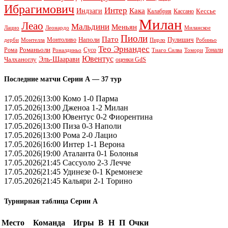
Ибрагимович
Интер
Кака
Индзаги
Кессье
Калабрия
Кассано
Милан
Леао
Мальдини
Меньян
Леонардо
Лацио
Миланское
Пиоли
Пато
Наполи
Монтоливо
Пулишич
Монтелла
Пирло
дерби
Робиньо
Тео Эрнандес
Рома
Романьоли
Сусо
Тонали
Роналдиньо
Тиаго Силва
Томори
Ювентус
Эль-Шаарави
Чалханоглу
оценки GdS
Последние матчи Серии А — 37 тур
17.05.2026|13:00 Комо 1-0 Парма
17.05.2026|13:00 Дженоа 1-2 Милан
17.05.2026|13:00 Ювентус 0-2 Фиорентина
17.05.2026|13:00 Пиза 0-3 Наполи
17.05.2026|13:00 Рома 2-0 Лацио
17.05.2026|16:00 Интер 1-1 Верона
17.05.2026|19:00 Аталанта 0-1 Болонья
17.05.2026|21:45 Сассуоло 2-3 Лечче
17.05.2026|21:45 Удинезе 0-1 Кремонезе
17.05.2026|21:45 Кальяри 2-1 Торино
Турнирная таблица Серии А
Место
Команда
Игры
В
Н
П
Очки