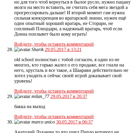
но для того чтоб вернуться в былое русло, нужно пацану
мозги на место вставить, не считать себя мега звездой а
прогрессировать дальше! И второй момент гам нужна
сильная конкуренция во вратарской линии, нужен ещё
один опытный хороший вратарь, не Сторари, не
сопливый Плиццари, а надежный вратарь, чтоб если
Донна поплывет было кому играть!
Войдите, чтобы оставить комментарий
Sharik
29.05.2017 в 13:21
old school полностью с тобой согласен, я один из не
многих, кто горько жалел о его продаже, все гнали на
него, хрусталь и все такое, а Шаарави действительно не
хотел уходить и сейчас своей игрой доказывает свой
уровень!
Войдите, чтобы оставить комментарий
milan_77
29.05.2017 в 20:37
бакка на выход
Войдите, чтобы оставить комментарий
marco unico
30.05.2017 в 06:37
Анатолий Духанин то что ушел Пирло которого не