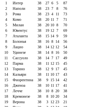
1
Интер
38
27
6
5
87
2
Наполи
38
23
7
8
76
3
Рома
38
23
4
11
73
4
Комо
38
20
11
7
71
5
Милан
38
20
10
8
70
6
Ювентус
38
19
12
7
69
7
Аталанта
38
15
14
9
59
8
Болонья
38
16
8
14
56
9
Лацио
38
14
12
12
54
10
Удинезе
38
14
8
16
50
11
Сассуоло
38
14
7
17
49
12
Парма
38
11
12
15
45
13
Торино
38
12
9
17
45
14
Кальяри
38
11
10
17
43
15
Фиорентина
38
9
15
14
42
16
Дженоа
38
10
11
17
41
17
Лечче
38
10
8
20
38
18
Кремонезе
38
8
10
20
34
19
Верона
38
3
12
23
21