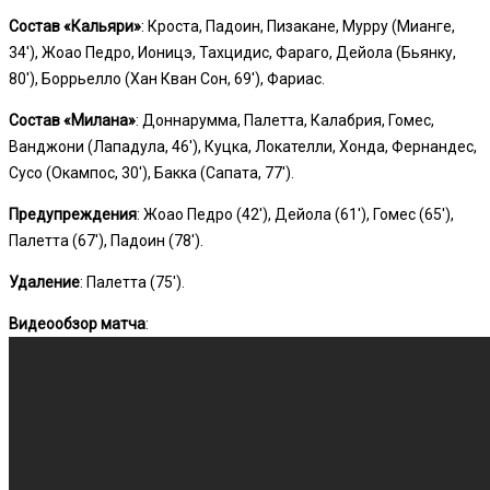
Состав «Кальяри»
: Кроста, Падоин, Пизакане, Мурру (Мианге,
34′), Жоао Педро, Ионицэ, Тахцидис, Фараго, Дейола (Бьянку,
80′), Боррьелло (Хан Кван Сон, 69′), Фариас.
Состав «Милана»
: Доннарумма, Палетта, Калабрия, Гомес,
Ванджони (Лападула, 46′), Куцка, Локателли, Хонда, Фернандес,
Сусо (Окампос, 30′), Бакка (Сапата, 77′).
Предупреждения
: Жоао Педро (42′), Дейола (61′), Гомес (65′),
Палетта (67′), Падоин (78′).
Удаление
: Палетта (75′).
Видеообзор матча
: