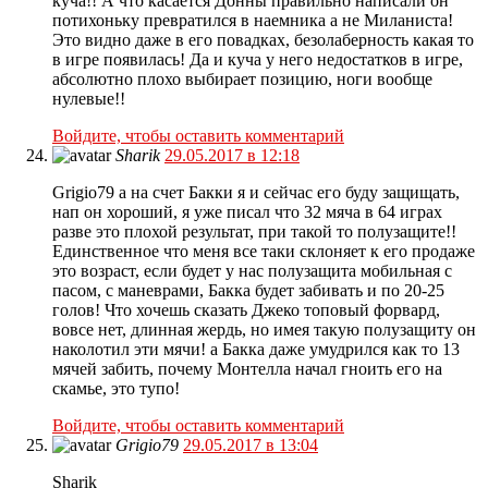
куча!! А что касается Донны правильно написали он
потихоньку превратился в наемника а не Миланиста!
Это видно даже в его повадках, безолаберность какая то
в игре появилась! Да и куча у него недостатков в игре,
абсолютно плохо выбирает позицию, ноги вообще
нулевые!!
Войдите, чтобы оставить комментарий
Sharik
29.05.2017 в 12:18
Grigio79 а на счет Бакки я и сейчас его буду защищать,
нап он хороший, я уже писал что 32 мяча в 64 играх
разве это плохой результат, при такой то полузащите!!
Единственное что меня все таки склоняет к его продаже
это возраст, если будет у нас полузащита мобильная с
пасом, с маневрами, Бакка будет забивать и по 20-25
голов! Что хочешь сказать Джеко топовый форвард,
вовсе нет, длинная жердь, но имея такую полузащиту он
наколотил эти мячи! а Бакка даже умудрился как то 13
мячей забить, почему Монтелла начал гноить его на
скамье, это тупо!
Войдите, чтобы оставить комментарий
Grigio79
29.05.2017 в 13:04
Sharik