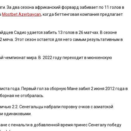
и. За два сезона африканский форвард забивает по 11 голов в
ы
Mostbet Azerbaycan
, когда беттинговая компания предлагает
дцев Садио удается забить 13 голов в 26 матчах. В сезоне
2 мяча. Этот сезон остается для него самым результативным в
ый чемпионат мира. В 2022 году переходит в мюнхенскую
иста года. Первый гол за сборную Мане забил 2 июня 2012 года в
сборная не отобралась.
ничью 2:2. Сенегальцы набрали поровну очков с азиатской
ли одинаковыми.
Мане с пенальти в добавленной время принес Сенегалу победу