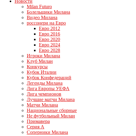
Новости
Milan Futuro
Болельщики Милана
Видео Милана
россонери на Евро
Евро 2012
Евро 2016
Евро 2020
Евро 2024
Евро 2028
Игроки Милана
Клуб Милан
Конкурсы
Кубок Италии
Кубок Конфедераций
Легенды Милана
Лига Европы УЕФА
Лига чемпионов
Лучшие матчи Милана
Матчи Милана
Национальные сборные
Не футбольный Милан
Примавера
Серия А
Соперники Милана