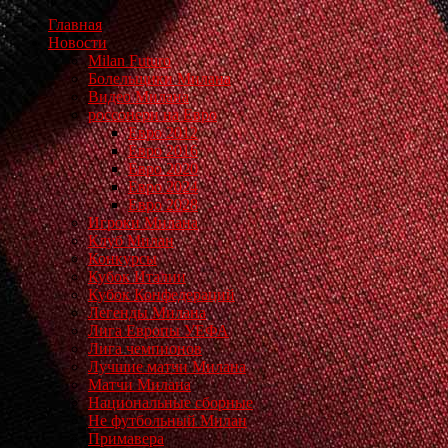
Главная
Новости
Milan Futuro
Болельщики Милана
Видео Милана
россонери на Евро
Евро 2012
Евро 2016
Евро 2020
Евро 2024
Евро 2028
Игроки Милана
Клуб Милан
Конкурсы
Кубок Италии
Кубок Конфедераций
Легенды Милана
Лига Европы УЕФА
Лига чемпионов
Лучшие матчи Милана
Матчи Милана
Национальные сборные
Не футбольный Милан
Примавера