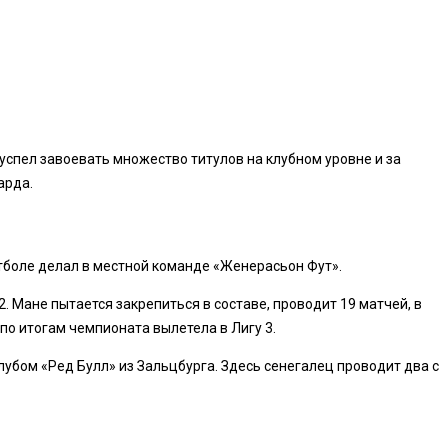
спел завоевать множество титулов на клубном уровне и за
арда.
тболе делал в местной команде «Женерасьон Фут».
. Мане пытается закрепиться в составе, проводит 19 матчей, в
по итогам чемпионата вылетела в Лигу 3.
убом «Ред Булл» из Зальцбурга. Здесь сенегалец проводит два с