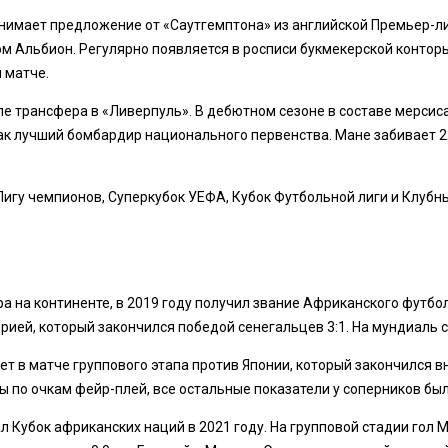
инимает предложение от «Саутгемптона» из английской Премьер-лиг
ом Альбион. Регулярно появляется в росписи букмекерской контор
 матче.
е трансфера в «Ливерпуль». В дебютном сезоне в составе мерсисай
как лучший бомбардир национального первенства. Мане забивает 2
Лигу чемпионов, Суперкубок УЕФА, Кубок Футбольной лиги и Клубн
а на континенте, в 2019 году получил звание Африканского футбол
рией, который закончился победой сенегальцев 3:1. На мундиаль 
ет в матче группового этапа против Японии, который закончился в
ы по очкам фейр-плей, все остальные показатели у соперников бы
Кубок африканских наций в 2021 году. На групповой стадии гол 