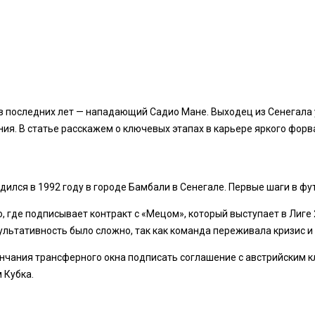
 последних лет — нападающий Садио Мане. Выходец из Сенегала у
ия. В статье расскажем о ключевых этапах в карьере яркого форв
ился в 1992 году в городе Бамбали в Сенегале. Первые шаги в фу
 где подписывает контракт с «Мецом», который выступает в Лиге 2
льтативность было сложно, так как команда переживала кризис и 
нчания трансферного окна подписать соглашение с австрийским кл
 Кубка.