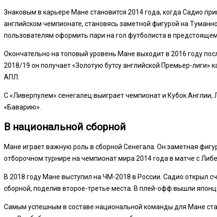
Знаковым в карьере Мане становится 2014 года, когда Садио пр
английском чемпионате, становясь заметной фигурой на Туманн
пользователям оформить пари на гол футболиста в предстоящем
Окончательно на топовый уровень Мане выходит в 2016 году посл
2018/19 он получает «Золотую бутсу английской Премьер-лиги» 
АПЛ.
С «Ливерпулем» сенегалец выиграет чемпионат и Кубок Англии, 
«Баварию».
В национальной сборной
Мане играет важную роль в сборной Сенегала. Он заметная фигур
отборочном турнире на чемпионат мира 2014 года в матче с Либе
В 2018 году Мане выступил на ЧМ-2018 в России. Садио открыл сч
сборной, поделив второе-третье места. В плей-офф вышли японц
Самым успешным в составе национальной команды для Мане стал 