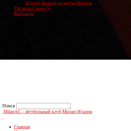
Купить билеты на матчи Милана
Таблица Серии А
Контакты
Поиск
MilanAC – футбольный клуб Милан Италия
Главная