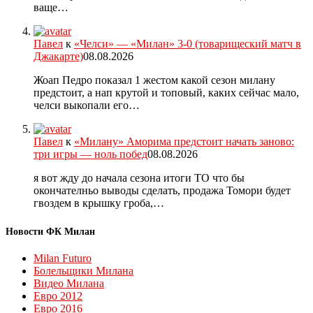
ваще…
Павел
к
«Челси» — «Милан» 3-0 (товарищеский матч в
Джакарте)
08.08.2026
Жоап Педро показал 1 жестом какой сезон милану
предстоит, а нап крутой и топовый, каких сейчас мало,
челси выкопали его…
Павел
к
«Милану» Аморима предстоит начать заново:
три игры — ноль побед
08.08.2026
я вот жду до начала сезона итоги ТО что бы
окончателньо выводы сделать, продажа Томори будет
гвоздем в крышку гроба,…
Новости ФК Милан
Milan Futuro
Болельщики Милана
Видео Милана
Евро 2012
Евро 2016