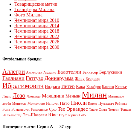
Товарищеские матчи
Трансферы Милана
Фото Милана
Чемпионат мира 2010
Чемпионат мира 2014
Чемпионат мира 2018
Чемпионат мира 2022
Чемпионат мира 2026
Чемпионат мира 2030
Футбольные бренды
Аллегри
Балотелли
Берлускони
Беннасер
Анчелотти
Аталанта
Галлиани
Гаттузо
Доннарумма
Жиру
Зеедорф
Ибрагимович
Интер
Кака
Индзаги
Кессье
Калабрия
Кассано
Милан
Леао
Мальдини
Меньян
Леонардо
Лацио
Миланское
Пиоли
Пато
Наполи
Монтоливо
Пулишич
Монтелла
Пирло
дерби
Робиньо
Тео Эрнандес
Рома
Романьоли
Сусо
Тонали
Роналдиньо
Тиаго Силва
Томори
Ювентус
Эль-Шаарави
Чалханоглу
оценки GdS
Последние матчи Серии А — 37 тур