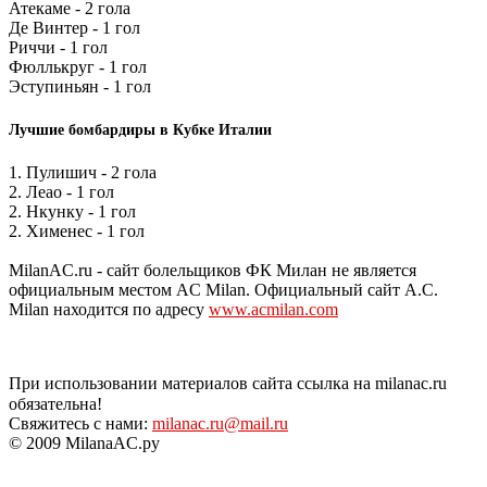
Атекаме - 2 гола
Де Винтер - 1 гол
Риччи - 1 гол
Фюллькруг - 1 гол
Эступиньян - 1 гол
Лучшие бомбардиры в Кубке Италии
1. Пулишич - 2 гола
2. Леао - 1 гол
2. Нкунку - 1 гол
2. Хименес - 1 гол
MilanAC.ru - сайт болельщиков ФК Милан не является
официальным местом AC Milan. Официальный сайт A.C.
Milan находится по адресу
www.acmilan.com
При использовании материалов сайта ссылка на milanac.ru
обязательна!
Свяжитесь с нами:
milanac.ru@mail.ru
© 2009 MilanaAC.ру