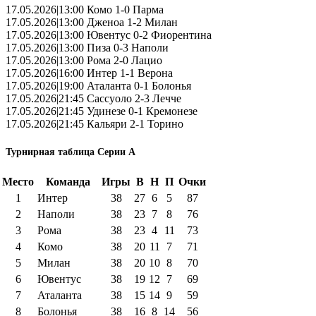
17.05.2026|13:00 Комо 1-0 Парма
17.05.2026|13:00 Дженоа 1-2 Милан
17.05.2026|13:00 Ювентус 0-2 Фиорентина
17.05.2026|13:00 Пиза 0-3 Наполи
17.05.2026|13:00 Рома 2-0 Лацио
17.05.2026|16:00 Интер 1-1 Верона
17.05.2026|19:00 Аталанта 0-1 Болонья
17.05.2026|21:45 Сассуоло 2-3 Лечче
17.05.2026|21:45 Удинезе 0-1 Кремонезе
17.05.2026|21:45 Кальяри 2-1 Торино
Турнирная таблица Серии А
Место
Команда
Игры
В
Н
П
Очки
1
Интер
38
27
6
5
87
2
Наполи
38
23
7
8
76
3
Рома
38
23
4
11
73
4
Комо
38
20
11
7
71
5
Милан
38
20
10
8
70
6
Ювентус
38
19
12
7
69
7
Аталанта
38
15
14
9
59
8
Болонья
38
16
8
14
56