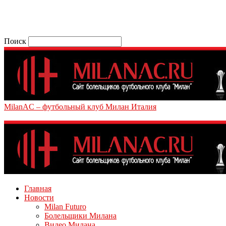
Поиск
MilanAC – футбольный клуб Милан Италия
Главная
Новости
Milan Futuro
Болельщики Милана
Видео Милана