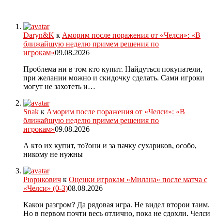
Daryn&K
к
Аморим после поражения от «Челси»: «В
ближайшую неделю примем решения по
игрокам»
09.08.2026
Проблема ни в том кто купит. Найдуться покупатели,
при желании можно и скидочку сделать. Сами игроки
могут не захотеть и…
Snak
к
Аморим после поражения от «Челси»: «В
ближайшую неделю примем решения по
игрокам»
09.08.2026
А кто их купит, то?они и за пачку сухариков, особо,
никому не нужны
Рюрикович
к
Оценки игрокам «Милана» после матча с
«Челси» (0-3)
08.08.2026
Какои разгром? Да рядовая игра. Не видел второи таим.
Но в первом почти весь отлично, пока не сдохли. Челси