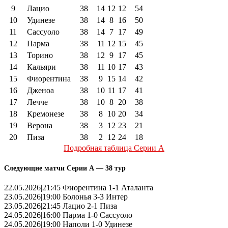
9
Лацио
38
14
12
12
54
10
Удинезе
38
14
8
16
50
11
Сассуоло
38
14
7
17
49
12
Парма
38
11
12
15
45
13
Торино
38
12
9
17
45
14
Кальяри
38
11
10
17
43
15
Фиорентина
38
9
15
14
42
16
Дженоа
38
10
11
17
41
17
Лечче
38
10
8
20
38
18
Кремонезе
38
8
10
20
34
19
Верона
38
3
12
23
21
20
Пиза
38
2
12
24
18
Подробная таблица Серии А
Следующие матчи Серии А — 38 тур
22.05.2026|21:45 Фиорентина 1-1 Аталанта
23.05.2026|19:00 Болонья 3-3 Интер
23.05.2026|21:45 Лацио 2-1 Пиза
24.05.2026|16:00 Парма 1-0 Сассуоло
24.05.2026|19:00 Наполи 1-0 Удинезе