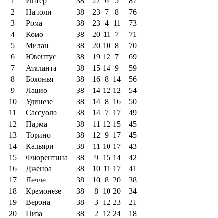
1
Интер
38
27
6
5
87
2
Наполи
38
23
7
8
76
3
Рома
38
23
4
11
73
4
Комо
38
20
11
7
71
5
Милан
38
20
10
8
70
6
Ювентус
38
19
12
7
69
7
Аталанта
38
15
14
9
59
8
Болонья
38
16
8
14
56
9
Лацио
38
14
12
12
54
10
Удинезе
38
14
8
16
50
11
Сассуоло
38
14
7
17
49
12
Парма
38
11
12
15
45
13
Торино
38
12
9
17
45
14
Кальяри
38
11
10
17
43
15
Фиорентина
38
9
15
14
42
16
Дженоа
38
10
11
17
41
17
Лечче
38
10
8
20
38
18
Кремонезе
38
8
10
20
34
19
Верона
38
3
12
23
21
20
Пиза
38
2
12
24
18