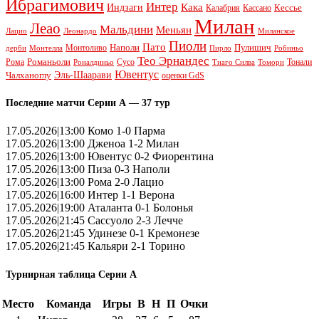
Ибрагимович
Интер
Кака
Индзаги
Кессье
Калабрия
Кассано
Милан
Леао
Мальдини
Меньян
Леонардо
Лацио
Миланское
Пиоли
Пато
Наполи
Монтоливо
Пулишич
Монтелла
Пирло
дерби
Робиньо
Тео Эрнандес
Рома
Романьоли
Сусо
Тонали
Роналдиньо
Тиаго Силва
Томори
Ювентус
Эль-Шаарави
Чалханоглу
оценки GdS
Последние матчи Серии А — 37 тур
17.05.2026|13:00 Комо 1-0 Парма
17.05.2026|13:00 Дженоа 1-2 Милан
17.05.2026|13:00 Ювентус 0-2 Фиорентина
17.05.2026|13:00 Пиза 0-3 Наполи
17.05.2026|13:00 Рома 2-0 Лацио
17.05.2026|16:00 Интер 1-1 Верона
17.05.2026|19:00 Аталанта 0-1 Болонья
17.05.2026|21:45 Сассуоло 2-3 Лечче
17.05.2026|21:45 Удинезе 0-1 Кремонезе
17.05.2026|21:45 Кальяри 2-1 Торино
Турнирная таблица Серии А
Место
Команда
Игры
В
Н
П
Очки