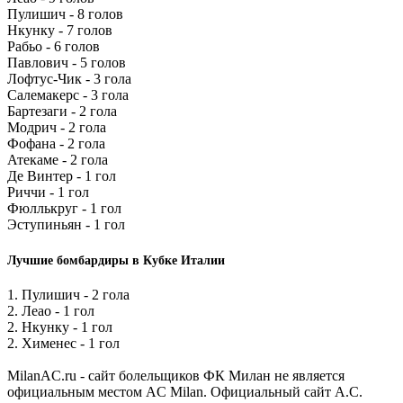
Пулишич - 8 голов
Нкунку - 7 голов
Рабьо - 6 голов
Павлович - 5 голов
Лофтус-Чик - 3 гола
Салемакерс - 3 гола
Бартезаги - 2 гола
Модрич - 2 гола
Фофана - 2 гола
Атекаме - 2 гола
Де Винтер - 1 гол
Риччи - 1 гол
Фюллькруг - 1 гол
Эступиньян - 1 гол
Лучшие бомбардиры в Кубке Италии
1. Пулишич - 2 гола
2. Леао - 1 гол
2. Нкунку - 1 гол
2. Хименес - 1 гол
MilanAC.ru - сайт болельщиков ФК Милан не является
официальным местом AC Milan. Официальный сайт A.C.