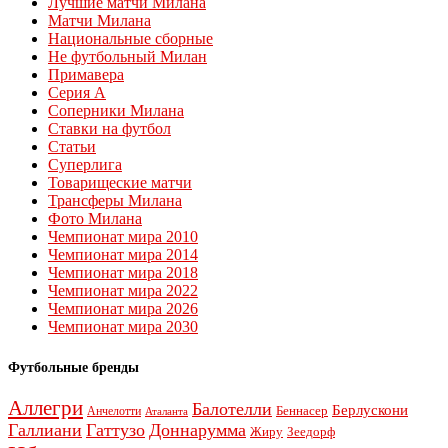
Лучшие матчи Милана
Матчи Милана
Национальные сборные
Не футбольный Милан
Примавера
Серия А
Соперники Милана
Ставки на футбол
Статьи
Суперлига
Товарищеские матчи
Трансферы Милана
Фото Милана
Чемпионат мира 2010
Чемпионат мира 2014
Чемпионат мира 2018
Чемпионат мира 2022
Чемпионат мира 2026
Чемпионат мира 2030
Футбольные бренды
Аллегри
Балотелли
Берлускони
Беннасер
Анчелотти
Аталанта
Галлиани
Гаттузо
Доннарумма
Жиру
Зеедорф