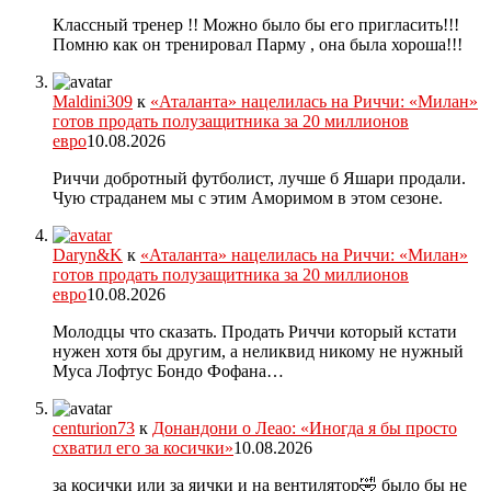
Классный тренер !! Можно было бы его пригласить!!!
Помню как он тренировал Парму , она была хороша!!!
Maldini309
к
«Аталанта» нацелилась на Риччи: «Милан»
готов продать полузащитника за 20 миллионов
евро
10.08.2026
Риччи добротный футболист, лучше б Яшари продали.
Чую страданем мы с этим Аморимом в этом сезоне.
Daryn&K
к
«Аталанта» нацелилась на Риччи: «Милан»
готов продать полузащитника за 20 миллионов
евро
10.08.2026
Молодцы что сказать. Продать Риччи который кстати
нужен хотя бы другим, а неликвид никому не нужный
Муса Лофтус Бондо Фофана…
centurion73
к
Донандони о Леао: «Иногда я бы просто
схватил его за косички»
10.08.2026
за косички или за яички и на вентилятор🤣 было бы не