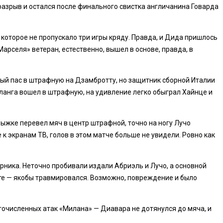
разрыв и остался после финального свистка англичанина Говарда
которое не пропускало три игры кряду. Правда, и Дида пришлось
арселя» ветеран, естественно, вышел в основе, правда, в
ный пас в штрафную на Дзамбротту, но защитник сборной Италии
фланга вошел в штрафную, на удивление легко обыграл Хайнце и
ыжке перевел мяч в центр штрафной, точно на ногу Лучо
 к экранам ТВ, голов в этом матче больше не увидели. Ровно как
рника. Неточно пробивали издали Абриэль и Лучо, а основной
ате — якобы травмировался. Возможно, повреждение и было
гочисленных атак «Милана» — Диавара не дотянулся до мяча, и