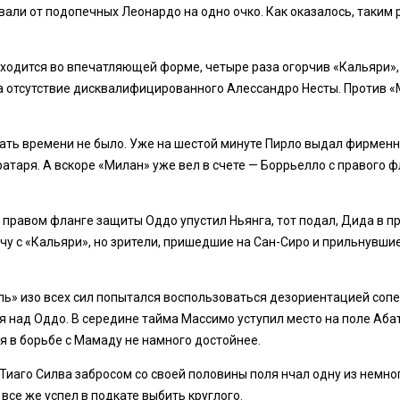
али от подопечных Леонардо на одно очко. Как оказалось, таким 
одится во впечатляющей форме, четыре раза огорчив «Кальяри», 
а отсутствие дисквалифицированного Алессандро Несты. Против «М
умать времени не было. Уже на шестой минуте Пирло выдал фирмен
атаря. А вскоре «Милан» уже вел в счете — Боррьелло с правого 
правом фланге защиты Оддо упустил Ньянга, тот подал, Дида в пр
тчу с «Кальяри», но зрители, пришедшие на Сан-Сиро и прильнувшие
ель» изо всех сил попытался воспользоваться дезориентацией сопе
ся над Оддо. В середине тайма Массимо уступил место на поле Аб
я в борьбе с Мамаду не намного достойнее.
Тиаго Силва забросом со своей половины поля нчал одну из немно
все же успел в подкате выбить круглого.