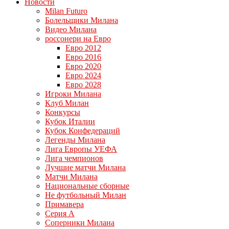
Новости
Milan Futuro
Болельщики Милана
Видео Милана
россонери на Евро
Евро 2012
Евро 2016
Евро 2020
Евро 2024
Евро 2028
Игроки Милана
Клуб Милан
Конкурсы
Кубок Италии
Кубок Конфедераций
Легенды Милана
Лига Европы УЕФА
Лига чемпионов
Лучшие матчи Милана
Матчи Милана
Национальные сборные
Не футбольный Милан
Примавера
Серия А
Соперники Милана