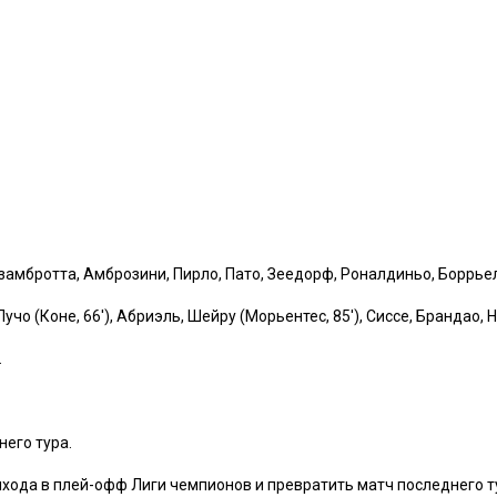
, Дзамбротта, Амброзини, Пирло, Пато, Зеедорф, Роналдиньо, Боррье
чо (Коне, 66′), Абриэль, Шейру (Морьентес, 85′), Сиссе, Брандао, Н
.
него тура.
хода в плей-офф Лиги чемпионов и превратить матч последнего т