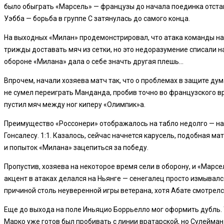
было обыграть «Марсель» — французы до начала поединка отстав
Уэбба — борьба в группе С затянулась до самого конца.
На выходных «Милан» продемонстрировал, что атака команды нах
трижды доставать мяч из сетки, но это недоразумение списали н
обороне «Милана» дала о себе значть другая плешь…
Впрочем, начали хозяева матч так, что о проблемах в защите д
не сумел переиграть Манданда, пробив точно во французского вр
пустил мяч между ног киперу «Олимпик»а.
Преимущество «Россонери» отображалось на табло недолго — на 
Гонсалесу. 1:1. Казалось, сейчас начнется карусель, подобная ма
и попыток «Милана» зацепиться за победу.
Пропустив, хозяева на некоторое время сели в оборону, и «Марс
акцент в атаках делался на Ньянге — сенегалец просто измывал
причиной столь неуверенной игры ветерана, хотя Абате смотрелс
Еще до выхода на поле Иньяцио Боррьелло мог оформить дубль. 
Марко уже готов был пробивать с линии вратарской, но Сулейман 