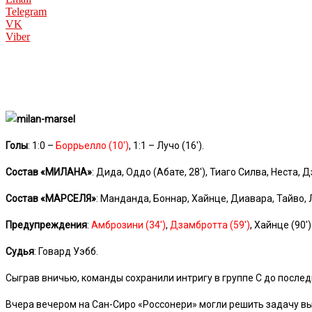
Telegram
VK
Viber
Голы
: 1:0 –
Боррьелло (10′)
, 1:1 – Лучо (16′).
Состав «МИЛАНА»
: Дида, Оддо (Абате, 28′), Тиаго Силва, Неста
Состав «МАРСЕЛЯ»
: Манданда, Боннар, Хайнце, Диавара, Тайво, Лу
Предупреждения
:
Амброзини (34′)
,
Дзамбротта (59′)
, Хайнце (90′)
Судья
: Говард Уэбб.
Сыграв вничью, команды сохранили интригу в группе С до послед
Вчера вечером на Сан-Сиро «Россонери» могли решить задачу вы