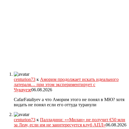
centurion73
к
Аморим продолжает искать идеального
латераля… при этом экспериментирует с
Чуквуезе
06.08.2026
CafarFataliyev а что Аморим этого не понял в МЮ? хотя
видать не понял если его оттуда туранули
centurion73
к
Палладини: «»Милан» не получит €50 млн
за Леау, если им не заинтересуется клуб АПЛ»
06.08.2026