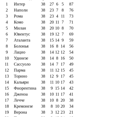
1
Интер
38
27
6
5
87
2
Наполи
38
23
7
8
76
3
Рома
38
23
4
11
73
4
Комо
38
20
11
7
71
5
Милан
38
20
10
8
70
6
Ювентус
38
19
12
7
69
7
Аталанта
38
15
14
9
59
8
Болонья
38
16
8
14
56
9
Лацио
38
14
12
12
54
10
Удинезе
38
14
8
16
50
11
Сассуоло
38
14
7
17
49
12
Парма
38
11
12
15
45
13
Торино
38
12
9
17
45
14
Кальяри
38
11
10
17
43
15
Фиорентина
38
9
15
14
42
16
Дженоа
38
10
11
17
41
17
Лечче
38
10
8
20
38
18
Кремонезе
38
8
10
20
34
19
Верона
38
3
12
23
21