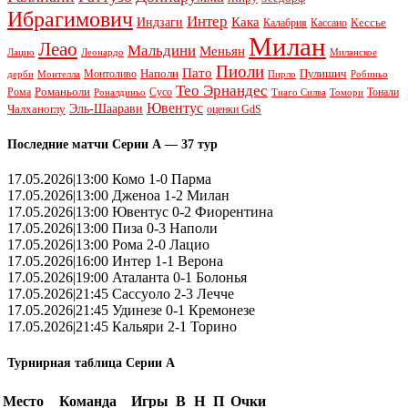
Ибрагимович
Интер
Кака
Индзаги
Кессье
Калабрия
Кассано
Милан
Леао
Мальдини
Меньян
Леонардо
Лацио
Миланское
Пиоли
Пато
Наполи
Монтоливо
Пулишич
Монтелла
Пирло
дерби
Робиньо
Тео Эрнандес
Рома
Романьоли
Сусо
Тонали
Роналдиньо
Тиаго Силва
Томори
Ювентус
Эль-Шаарави
Чалханоглу
оценки GdS
Последние матчи Серии А — 37 тур
17.05.2026|13:00 Комо 1-0 Парма
17.05.2026|13:00 Дженоа 1-2 Милан
17.05.2026|13:00 Ювентус 0-2 Фиорентина
17.05.2026|13:00 Пиза 0-3 Наполи
17.05.2026|13:00 Рома 2-0 Лацио
17.05.2026|16:00 Интер 1-1 Верона
17.05.2026|19:00 Аталанта 0-1 Болонья
17.05.2026|21:45 Сассуоло 2-3 Лечче
17.05.2026|21:45 Удинезе 0-1 Кремонезе
17.05.2026|21:45 Кальяри 2-1 Торино
Турнирная таблица Серии А
Место
Команда
Игры
В
Н
П
Очки