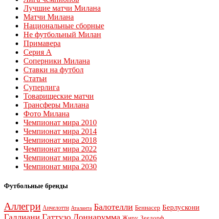
Лучшие матчи Милана
Матчи Милана
Национальные сборные
Не футбольный Милан
Примавера
Серия А
Соперники Милана
Ставки на футбол
Статьи
Суперлига
Товарищеские матчи
Трансферы Милана
Фото Милана
Чемпионат мира 2010
Чемпионат мира 2014
Чемпионат мира 2018
Чемпионат мира 2022
Чемпионат мира 2026
Чемпионат мира 2030
Футбольные бренды
Аллегри
Балотелли
Берлускони
Беннасер
Анчелотти
Аталанта
Галлиани
Гаттузо
Доннарумма
Жиру
Зеедорф