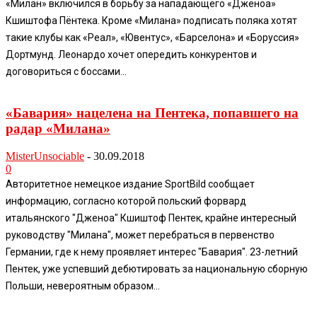
«Милан» включился в борьбу за нападающего «Дженоа»
Кшиштофа Пёнтека. Кроме «Милана» подписать поляка хотят
такие клубы как «Реал», «Ювентус», «Барселона» и «Боруссия»
Дортмунд. Леонардо хочет опередить конкурентов и
договориться с боссами...
«Бавария» нацелена на Пентека, попавшего на
радар «Милана»
MisterUnsociable
-
30.09.2018
0
Авторитетное немецкое издание SportBild сообщает
информацию, согласно которой польский форвард
итальянского "Дженоа" Кшиштоф Пентек, крайне интересный
руководству "Милана", может перебраться в первенство
Германии, где к нему проявляет интерес "Бавария". 23-летний
Пентек, уже успевший дебютировать за национальную сборную
Польши, невероятным образом...