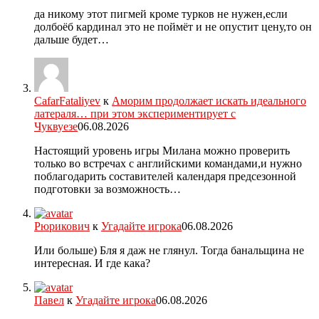
да никому этот пигмей кроме турков не нужен,если
долбоёб кардинал это не поймёт и не опустит цену,то он
дальше будет…
CafarFataliyev
к
Аморим продолжает искать идеального
латераля… при этом экспериментирует с
Чуквуезе
06.08.2026
Настоящий уровень игры Милана можно проверить
только во встречах с английскими командами,и нужно
поблагодарить составителей календаря предсезонной
подготовки за возможность…
Рюрикович
к
Угадайте игрока
06.08.2026
Или больше) Бля я даж не глянул. Тогда банальщина не
интересная. И где кака?
Павел
к
Угадайте игрока
06.08.2026