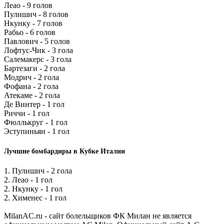
Леао - 9 голов
Пулишич - 8 голов
Нкунку - 7 голов
Рабьо - 6 голов
Павлович - 5 голов
Лофтус-Чик - 3 гола
Салемакерс - 3 гола
Бартезаги - 2 гола
Модрич - 2 гола
Фофана - 2 гола
Атекаме - 2 гола
Де Винтер - 1 гол
Риччи - 1 гол
Фюллькруг - 1 гол
Эступиньян - 1 гол
Лучшие бомбардиры в Кубке Италии
1. Пулишич - 2 гола
2. Леао - 1 гол
2. Нкунку - 1 гол
2. Хименес - 1 гол
MilanAC.ru - сайт болельщиков ФК Милан не является