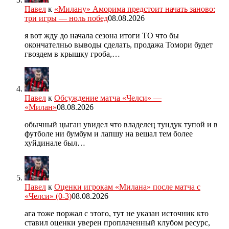
Павел
к
«Милану» Аморима предстоит начать заново:
три игры — ноль побед
08.08.2026
я вот жду до начала сезона итоги ТО что бы
окончателньо выводы сделать, продажа Томори будет
гвоздем в крышку гроба,…
Павел
к
Обсуждение матча «Челси» —
«Милан»
08.08.2026
обычный цыган увидел что владелец тундук тупой и в
футболе ни бумбум и лапшу на вешал тем более
хуйдинале был…
Павел
к
Оценки игрокам «Милана» после матча с
«Челси» (0-3)
08.08.2026
ага тоже поржал с этого, тут не указан источник кто
ставил оценки уверен проплаченный клубом ресурс,