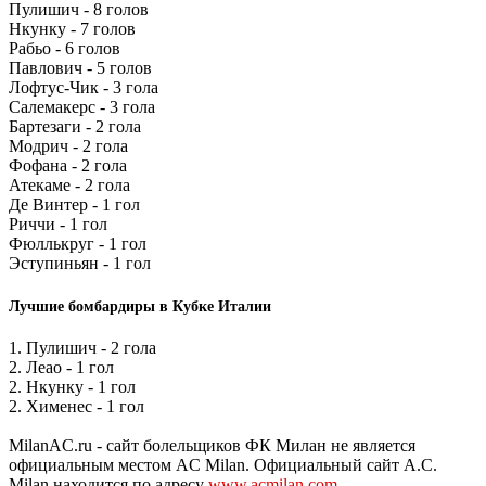
Пулишич - 8 голов
Нкунку - 7 голов
Рабьо - 6 голов
Павлович - 5 голов
Лофтус-Чик - 3 гола
Салемакерс - 3 гола
Бартезаги - 2 гола
Модрич - 2 гола
Фофана - 2 гола
Атекаме - 2 гола
Де Винтер - 1 гол
Риччи - 1 гол
Фюллькруг - 1 гол
Эступиньян - 1 гол
Лучшие бомбардиры в Кубке Италии
1. Пулишич - 2 гола
2. Леао - 1 гол
2. Нкунку - 1 гол
2. Хименес - 1 гол
MilanAC.ru - сайт болельщиков ФК Милан не является
официальным местом AC Milan. Официальный сайт A.C.
Milan находится по адресу
www.acmilan.com