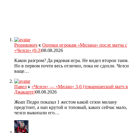
Рюрикович
к
Оценки игрокам «Милана» после матча с
«Челси» (0-3)
08.08.2026
Какои разгром? Да рядовая игра. Не видел второи таим.
Но в первом почти весь отлично, пока не сдохли. Челси
ваще…
Павел
к
«Челси» — «Милан» 3-0 (товарищеский матч в
Джакарте)
08.08.2026
Жоап Педро показал 1 жестом какой сезон милану
предстоит, а нап крутой и топовый, каких сейчас мало,
челси выкопали его…