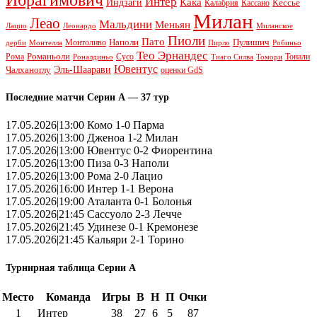
Интер
Кака
Индзаги
Кессье
Калабрия
Кассано
Милан
Леао
Мальдини
Меньян
Леонардо
Лацио
Миланское
Пиоли
Пато
Наполи
Монтоливо
Пулишич
Монтелла
Пирло
дерби
Робиньо
Тео Эрнандес
Рома
Романьоли
Сусо
Тонали
Роналдиньо
Тиаго Силва
Томори
Ювентус
Эль-Шаарави
Чалханоглу
оценки GdS
Последние матчи Серии А — 37 тур
17.05.2026|13:00 Комо 1-0 Парма
17.05.2026|13:00 Дженоа 1-2 Милан
17.05.2026|13:00 Ювентус 0-2 Фиорентина
17.05.2026|13:00 Пиза 0-3 Наполи
17.05.2026|13:00 Рома 2-0 Лацио
17.05.2026|16:00 Интер 1-1 Верона
17.05.2026|19:00 Аталанта 0-1 Болонья
17.05.2026|21:45 Сассуоло 2-3 Лечче
17.05.2026|21:45 Удинезе 0-1 Кремонезе
17.05.2026|21:45 Кальяри 2-1 Торино
Турнирная таблица Серии А
Место
Команда
Игры
В
Н
П
Очки
1
Интер
38
27
6
5
87