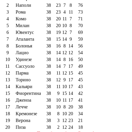
2
Наполи
38
23
7
8
76
3
Рома
38
23
4
11
73
4
Комо
38
20
11
7
71
5
Милан
38
20
10
8
70
6
Ювентус
38
19
12
7
69
7
Аталанта
38
15
14
9
59
8
Болонья
38
16
8
14
56
9
Лацио
38
14
12
12
54
10
Удинезе
38
14
8
16
50
11
Сассуоло
38
14
7
17
49
12
Парма
38
11
12
15
45
13
Торино
38
12
9
17
45
14
Кальяри
38
11
10
17
43
15
Фиорентина
38
9
15
14
42
16
Дженоа
38
10
11
17
41
17
Лечче
38
10
8
20
38
18
Кремонезе
38
8
10
20
34
19
Верона
38
3
12
23
21
20
Пиза
38
2
12
24
18