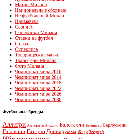
Матчи Милана
Национальные сборные
Не футбольный Милан
Примавера
Серия А
Соперники Милана
Ставки на футбол
Статьи
Суперлига
Товарищеские матчи
Трансферы Милана
Фото Милана
Чемпионат мира 2010
Чемпионат мира 2014
Чемпионат мира 2018
Чемпионат мира 2022
Чемпионат мира 2026
Чемпионат мира 2030
Футбольные бренды
Аллегри
Балотелли
Берлускони
Беннасер
Анчелотти
Аталанта
Галлиани
Гаттузо
Доннарумма
Жиру
Зеедорф
Ибрагимович