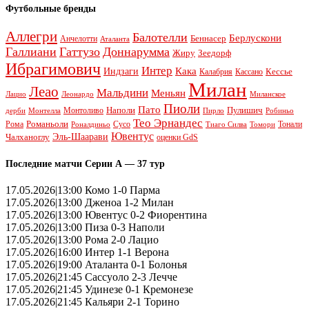
Футбольные бренды
Аллегри
Балотелли
Берлускони
Беннасер
Анчелотти
Аталанта
Галлиани
Гаттузо
Доннарумма
Жиру
Зеедорф
Ибрагимович
Интер
Кака
Индзаги
Кессье
Калабрия
Кассано
Милан
Леао
Мальдини
Меньян
Леонардо
Лацио
Миланское
Пиоли
Пато
Наполи
Монтоливо
Пулишич
Монтелла
Пирло
дерби
Робиньо
Тео Эрнандес
Рома
Романьоли
Сусо
Тонали
Роналдиньо
Тиаго Силва
Томори
Ювентус
Эль-Шаарави
Чалханоглу
оценки GdS
Последние матчи Серии А — 37 тур
17.05.2026|13:00 Комо 1-0 Парма
17.05.2026|13:00 Дженоа 1-2 Милан
17.05.2026|13:00 Ювентус 0-2 Фиорентина
17.05.2026|13:00 Пиза 0-3 Наполи
17.05.2026|13:00 Рома 2-0 Лацио
17.05.2026|16:00 Интер 1-1 Верона
17.05.2026|19:00 Аталанта 0-1 Болонья
17.05.2026|21:45 Сассуоло 2-3 Лечче
17.05.2026|21:45 Удинезе 0-1 Кремонезе
17.05.2026|21:45 Кальяри 2-1 Торино