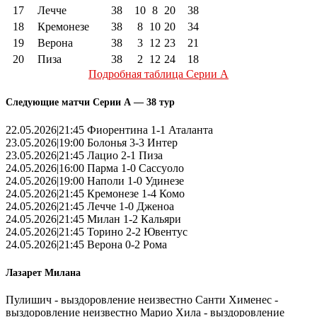
17
Лечче
38
10
8
20
38
18
Кремонезе
38
8
10
20
34
19
Верона
38
3
12
23
21
20
Пиза
38
2
12
24
18
Подробная таблица Серии А
Следующие матчи Серии А — 38 тур
22.05.2026|21:45 Фиорентина 1-1 Аталанта
23.05.2026|19:00 Болонья 3-3 Интер
23.05.2026|21:45 Лацио 2-1 Пиза
24.05.2026|16:00 Парма 1-0 Сассуоло
24.05.2026|19:00 Наполи 1-0 Удинезе
24.05.2026|21:45 Кремонезе 1-4 Комо
24.05.2026|21:45 Лечче 1-0 Дженоа
24.05.2026|21:45 Милан 1-2 Кальяри
24.05.2026|21:45 Торино 2-2 Ювентус
24.05.2026|21:45 Верона 0-2 Рома
Лазарет Милана
Пулишич - выздоровление неизвестно Санти Хименес -
выздоровление неизвестно Марио Хила - выздоровление