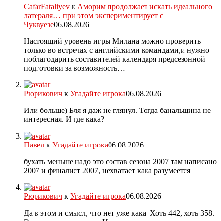
CafarFataliyev
к
Аморим продолжает искать идеального
латераля… при этом экспериментирует с
Чуквуезе
06.08.2026
Настоящий уровень игры Милана можно проверить
только во встречах с английскими командами,и нужно
поблагодарить составителей календаря предсезонной
подготовки за возможность…
Рюрикович
к
Угадайте игрока
06.08.2026
Или больше) Бля я даж не глянул. Тогда банальщина не
интересная. И где кака?
Павел
к
Угадайте игрока
06.08.2026
бухать меньше надо это состав сезона 2007 там написано
2007 и финалист 2007, нехватает кака разумеется
Рюрикович
к
Угадайте игрока
06.08.2026
Да в этом и смысл, что нет уже кака. Хоть 442, хоть 358.