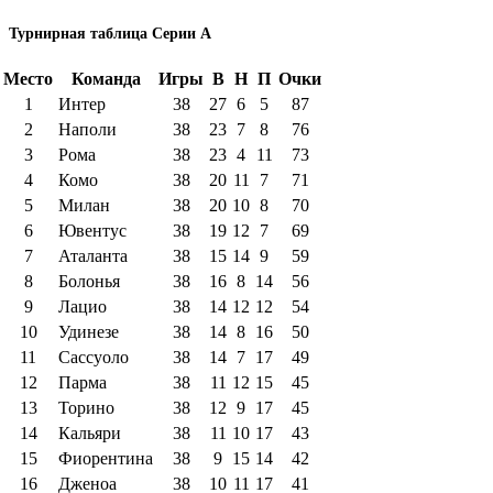
Турнирная таблица Серии А
Место
Команда
Игры
В
Н
П
Очки
1
Интер
38
27
6
5
87
2
Наполи
38
23
7
8
76
3
Рома
38
23
4
11
73
4
Комо
38
20
11
7
71
5
Милан
38
20
10
8
70
6
Ювентус
38
19
12
7
69
7
Аталанта
38
15
14
9
59
8
Болонья
38
16
8
14
56
9
Лацио
38
14
12
12
54
10
Удинезе
38
14
8
16
50
11
Сассуоло
38
14
7
17
49
12
Парма
38
11
12
15
45
13
Торино
38
12
9
17
45
14
Кальяри
38
11
10
17
43
15
Фиорентина
38
9
15
14
42
16
Дженоа
38
10
11
17
41