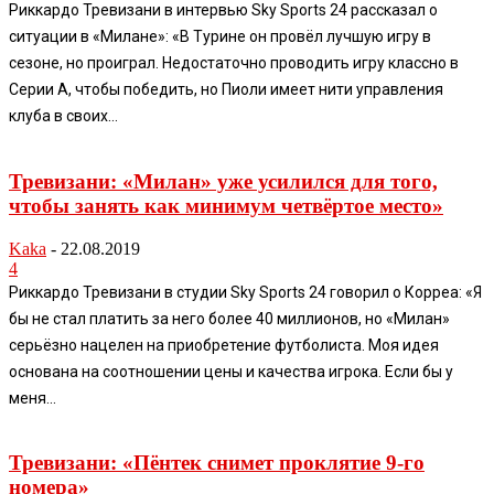
Риккардо Тревизани в интервью Sky Sports 24 рассказал о
ситуации в «Милане»: «В Турине он провёл лучшую игру в
сезоне, но проиграл. Недостаточно проводить игру классно в
Серии А, чтобы победить, но Пиоли имеет нити управления
клуба в своих...
Тревизани: «Милан» уже усилился для того,
чтобы занять как минимум четвёртое место»
Kaka
-
22.08.2019
4
Риккардо Тревизани в студии Sky Sports 24 говорил о Корреа: «Я
бы не стал платить за него более 40 миллионов, но «Милан»
серьёзно нацелен на приобретение футболиста. Моя идея
основана на соотношении цены и качества игрока. Если бы у
меня...
Тревизани: «Пёнтек снимет проклятие 9-го
номера»