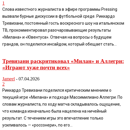
1
Слова известного журналиста в эфире программы Pressing
вызвали бурные дискуссии в футбольной среде. Риккардо
Тревизани, постоянный гость воскресного шоу на итальянском
ТВ, прокомментировал разочаровывающие результаты
«Милана» и «Ювентуса». Отвечая на вопросы о будущем
грандов, он поделился инсайдом, который обещает стать...
Тревизани раскритиковал «Милан» и Аллегри:
«Играют хуже почти всех»
Jameel
-
07.04.2026
2
Риккардо Тревизани поделился критическим мнением о
текущей игре «Милана» и подходе Массимилиано Аллегри. По
словам журналиста, по ходу матча складывалось ощущение,
что команда изначально была нацелена на ничейный
результат. С течением игры это впечатление только
усиливалось — «россонери», по его...