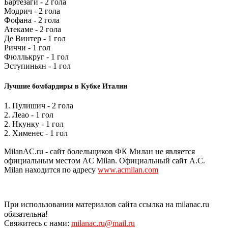
Бартезаги - 2 гола
Модрич - 2 гола
Фофана - 2 гола
Атекаме - 2 гола
Де Винтер - 1 гол
Риччи - 1 гол
Фюллькруг - 1 гол
Эступиньян - 1 гол
Лучшие бомбардиры в Кубке Италии
1. Пулишич - 2 гола
2. Леао - 1 гол
2. Нкунку - 1 гол
2. Хименес - 1 гол
MilanAC.ru - сайт болельщиков ФК Милан не является
официальным местом AC Milan. Официальный сайт A.C.
Milan находится по адресу
www.acmilan.com
При использовании материалов сайта ссылка на milanac.ru
обязательна!
Свяжитесь с нами:
milanac.ru@mail.ru