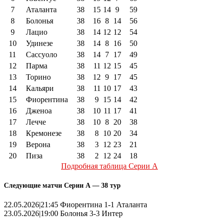
7
Аталанта
38
15
14
9
59
8
Болонья
38
16
8
14
56
9
Лацио
38
14
12
12
54
10
Удинезе
38
14
8
16
50
11
Сассуоло
38
14
7
17
49
12
Парма
38
11
12
15
45
13
Торино
38
12
9
17
45
14
Кальяри
38
11
10
17
43
15
Фиорентина
38
9
15
14
42
16
Дженоа
38
10
11
17
41
17
Лечче
38
10
8
20
38
18
Кремонезе
38
8
10
20
34
19
Верона
38
3
12
23
21
20
Пиза
38
2
12
24
18
Подробная таблица Серии А
Следующие матчи Серии А — 38 тур
22.05.2026|21:45 Фиорентина 1-1 Аталанта
23.05.2026|19:00 Болонья 3-3 Интер