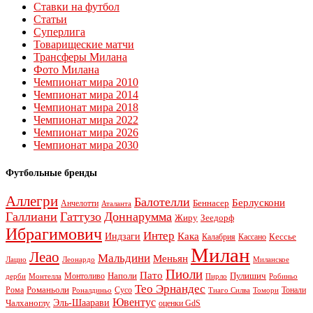
Ставки на футбол
Статьи
Суперлига
Товарищеские матчи
Трансферы Милана
Фото Милана
Чемпионат мира 2010
Чемпионат мира 2014
Чемпионат мира 2018
Чемпионат мира 2022
Чемпионат мира 2026
Чемпионат мира 2030
Футбольные бренды
Аллегри
Балотелли
Берлускони
Беннасер
Анчелотти
Аталанта
Галлиани
Гаттузо
Доннарумма
Жиру
Зеедорф
Ибрагимович
Интер
Кака
Индзаги
Кессье
Калабрия
Кассано
Милан
Леао
Мальдини
Меньян
Леонардо
Лацио
Миланское
Пиоли
Пато
Наполи
Монтоливо
Пулишич
Монтелла
Пирло
дерби
Робиньо
Тео Эрнандес
Рома
Романьоли
Сусо
Тонали
Роналдиньо
Тиаго Силва
Томори
Ювентус
Эль-Шаарави
Чалханоглу
оценки GdS