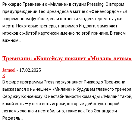
Риккардо Тревизани о «Милане» в студии Pressing: О втором
предупреждении Тео Эрнандеса в матче с «Фейеноордом»:«В
современном футболе, если остаёшься вдесятером, ты уже
мёртв. Некоторые тренеры, например Индзаги, заменяют
игроков с жёлтой карточкой именно по этой причине. В таком
важном...
Тревизани: «Консейсау покинет «Милан» летом»
Jameel
-
17.02.2025
3
В эфире программы Pressing журналист Риккардо Тревизани
высказался о нынешнем «Милане» и будущем главного тренера
Серджиу Консейсау. О нестабильности команды:«"Милан" такой,
какой есть — у него есть игроки, которые действуют порой
легкомысленно и нестабильно, такие как Тео Эрнандес и
Рафаэль...