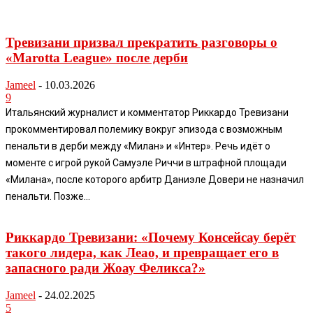
Тревизани призвал прекратить разговоры о
«Marotta League» после дерби
Jameel
-
10.03.2026
9
Итальянский журналист и комментатор Риккардо Тревизани
прокомментировал полемику вокруг эпизода с возможным
пенальти в дерби между «Милан» и «Интер». Речь идёт о
моменте с игрой рукой Самуэле Риччи в штрафной площади
«Милана», после которого арбитр Даниэле Довери не назначил
пенальти. Позже...
Риккардо Тревизани: «Почему Консейсау берёт
такого лидера, как Леао, и превращает его в
запасного ради Жоау Феликса?»
Jameel
-
24.02.2025
5