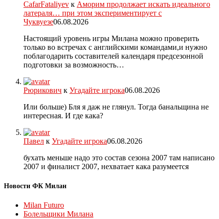
CafarFataliyev
к
Аморим продолжает искать идеального
латераля… при этом экспериментирует с
Чуквуезе
06.08.2026
Настоящий уровень игры Милана можно проверить
только во встречах с английскими командами,и нужно
поблагодарить составителей календаря предсезонной
подготовки за возможность…
Рюрикович
к
Угадайте игрока
06.08.2026
Или больше) Бля я даж не глянул. Тогда банальщина не
интересная. И где кака?
Павел
к
Угадайте игрока
06.08.2026
бухать меньше надо это состав сезона 2007 там написано
2007 и финалист 2007, нехватает кака разумеется
Новости ФК Милан
Milan Futuro
Болельщики Милана