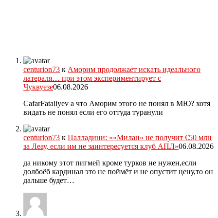
centurion73
к
Аморим продолжает искать идеального
латераля… при этом экспериментирует с
Чуквуезе
06.08.2026
CafarFataliyev а что Аморим этого не понял в МЮ? хотя
видать не понял если его оттуда туранули
centurion73
к
Палладини: «»Милан» не получит €50 млн
за Леау, если им не заинтересуется клуб АПЛ»
06.08.2026
да никому этот пигмей кроме турков не нужен,если
долбоёб кардинал это не поймёт и не опустит цену,то он
дальше будет…