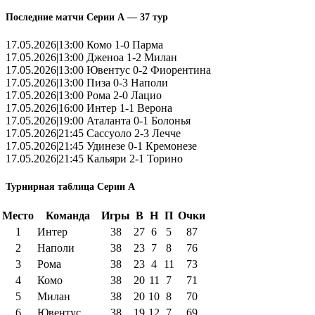
Последние матчи Серии А — 37 тур
17.05.2026|13:00 Комо 1-0 Парма
17.05.2026|13:00 Дженоа 1-2 Милан
17.05.2026|13:00 Ювентус 0-2 Фиорентина
17.05.2026|13:00 Пиза 0-3 Наполи
17.05.2026|13:00 Рома 2-0 Лацио
17.05.2026|16:00 Интер 1-1 Верона
17.05.2026|19:00 Аталанта 0-1 Болонья
17.05.2026|21:45 Сассуоло 2-3 Лечче
17.05.2026|21:45 Удинезе 0-1 Кремонезе
17.05.2026|21:45 Кальяри 2-1 Торино
Турнирная таблица Серии А
Место
Команда
Игры
В
Н
П
Очки
1
Интер
38
27
6
5
87
2
Наполи
38
23
7
8
76
3
Рома
38
23
4
11
73
4
Комо
38
20
11
7
71
5
Милан
38
20
10
8
70
6
Ювентус
38
19
12
7
69