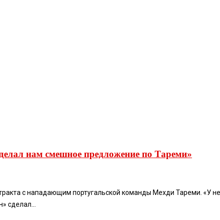
делал нам смешное предложение по Тареми»
тракта с нападающим португальской команды Мехди Тареми. «У нег
» сделал...