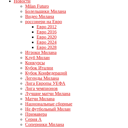
Новости
Milan Futuro
Болельщики Милана
Видео Милана
россонери на Евро
Евро 2012
Евро 2016
Евро 2020
Евро 2024
Евро 2028
Игроки Милана
Клуб Милан
Конкурсы
Кубок Италии
Кубок Конфедераций
Легенды Милана
Лига Европы УЕФА
Лига чемпионов
Лучшие матчи Милана
Матчи Милана
Национальные сборные
Не футбольный Милан
Примавера
Серия А
Соперники Милана