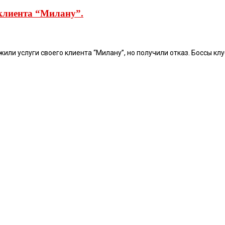
клиента “Милану”.
или услуги своего клиента “Милану”, но получили отказ. Боссы кл