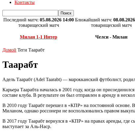
Контакты
Последний матч:
05.08.2026 14:00
Ближайший матч:
08.08.2026
товарищеский матч
товарищеский матч
Милан 1-1 Интер
Челси - Милан
Домой
Теги
Таарабт
Таарабт
Адель Таарабт (Adel Taarabt) — марокканский футболист, роди
Карьера Таарабта началась в 2001 году, когда он присоединилс
составе клуба. В результате он был отправлен в аренду в неск
В 2010 году Таарабт перешел в «КПР» на постоянной основе. 
Миланом, однако россонери не воспользовались правом выкупа.
В 2017 году Таарабт вернулся в «КПР» на правах аренды, где с
выступает за Аль-Наср.