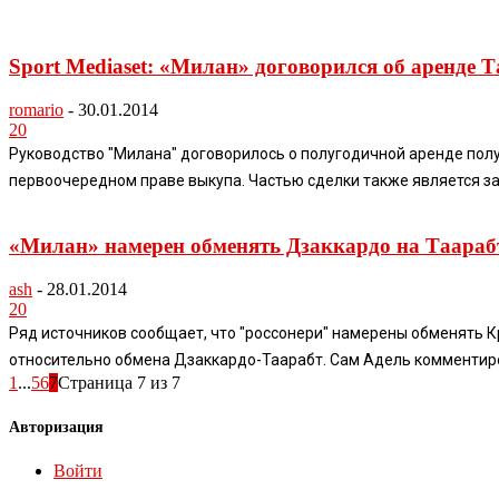
Sport Mediaset: «Милан» договорился об аренде 
romario
-
30.01.2014
20
Руководство "Милана" договорилось о полугодичной аренде полуз
первоочередном праве выкупа. Частью сделки также является за
«Милан» намерен обменять Дзаккардо на Таараб
ash
-
28.01.2014
20
Ряд источников сообщает, что "россонери" намерены обменять К
относительно обмена Дзаккардо-Таарабт. Сам Адель комментирова
1
...
5
6
7
Страница 7 из 7
Авторизация
Войти