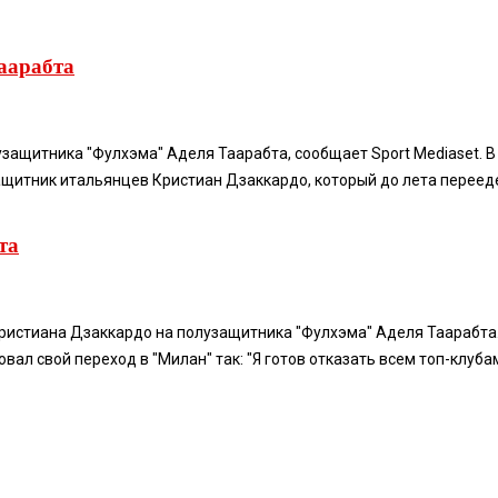
Таарабта
ащитника "Фулхэма" Аделя Таарабта, сообщает Sport Mediaset. В 
щитник итальянцев Кристиан Дзаккардо, который до лета переедет
та
ристиана Дзаккардо на полузащитника "Фулхэма" Аделя Таарабта.
л свой переход в "Милан" так: "Я готов отказать всем топ-клубам