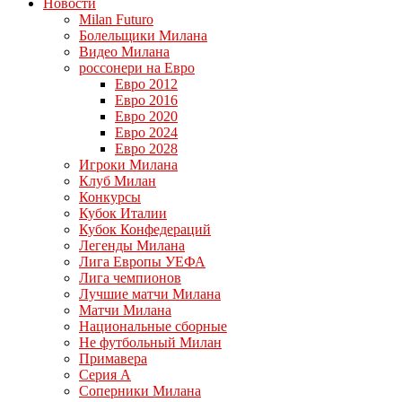
Новости
Milan Futuro
Болельщики Милана
Видео Милана
россонери на Евро
Евро 2012
Евро 2016
Евро 2020
Евро 2024
Евро 2028
Игроки Милана
Клуб Милан
Конкурсы
Кубок Италии
Кубок Конфедераций
Легенды Милана
Лига Европы УЕФА
Лига чемпионов
Лучшие матчи Милана
Матчи Милана
Национальные сборные
Не футбольный Милан
Примавера
Серия А
Соперники Милана