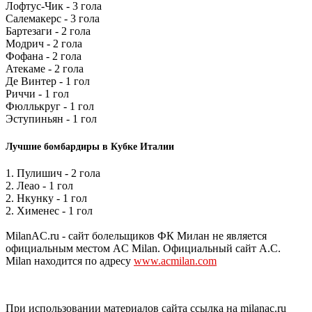
Лофтус-Чик - 3 гола
Салемакерс - 3 гола
Бартезаги - 2 гола
Модрич - 2 гола
Фофана - 2 гола
Атекаме - 2 гола
Де Винтер - 1 гол
Риччи - 1 гол
Фюллькруг - 1 гол
Эступиньян - 1 гол
Лучшие бомбардиры в Кубке Италии
1. Пулишич - 2 гола
2. Леао - 1 гол
2. Нкунку - 1 гол
2. Хименес - 1 гол
MilanAC.ru - сайт болельщиков ФК Милан не является
официальным местом AC Milan. Официальный сайт A.C.
Milan находится по адресу
www.acmilan.com
При использовании материалов сайта ссылка на milanac.ru