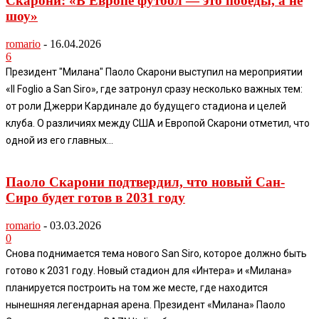
Скарони: «В Европе футбол — это победы, а не
шоу»
romario
-
16.04.2026
6
Президент "Милана" Паоло Скарони выступил на мероприятии
«Il Foglio a San Siro», где затронул сразу несколько важных тем:
от роли Джерри Кардинале до будущего стадиона и целей
клуба. О различиях между США и Европой Скарони отметил, что
одной из его главных...
Паоло Скарони подтвердил, что новый Сан-
Сиро будет готов в 2031 году
romario
-
03.03.2026
0
Снова поднимается тема нового San Siro, которое должно быть
готово к 2031 году. Новый стадион для «Интера» и «Милана»
планируется построить на том же месте, где находится
нынешняя легендарная арена. Президент «Милана» Паоло