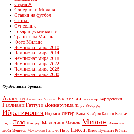
Серия А
Соперники Милана
Ставки на футбол
Статьи
Суперлига
Товарищеские матчи
Трансферы Милана
Фото Милана
Чемпионат мира 2010
Чемпионат мира 2014
Чемпионат мира 2018
Чемпионат мира 2022
Чемпионат мира 2026
Чемпионат мира 2030
Футбольные бренды
Аллегри
Балотелли
Берлускони
Беннасер
Анчелотти
Аталанта
Галлиани
Гаттузо
Доннарумма
Жиру
Зеедорф
Ибрагимович
Интер
Кака
Индзаги
Кессье
Калабрия
Кассано
Милан
Леао
Мальдини
Меньян
Леонардо
Лацио
Миланское
Пиоли
Пато
Наполи
Монтоливо
Пулишич
Монтелла
Пирло
дерби
Робиньо