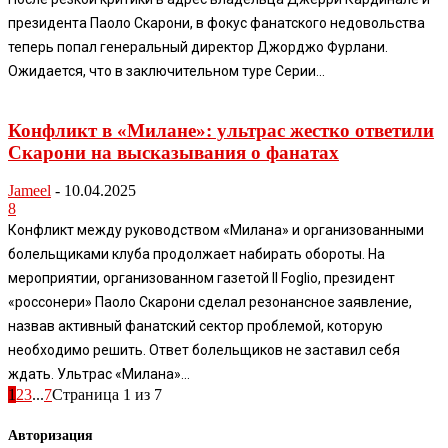
президента Паоло Скарони, в фокус фанатского недовольства
теперь попал генеральный директор Джорджо Фурлани.
Ожидается, что в заключительном туре Серии...
Конфликт в «Милане»: ультрас жестко ответили
Скaрони на высказывания о фанатах
Jameel
-
10.04.2025
8
Конфликт между руководством «Милана» и организованными
болельщиками клуба продолжает набирать обороты. На
мероприятии, организованном газетой Il Foglio, президент
«россонери» Паоло Скарони сделал резонансное заявление,
назвав активный фанатский сектор проблемой, которую
необходимо решить. Ответ болельщиков не заставил себя
ждать. Ультрас «Милана»...
1
2
3
...
7
Страница 1 из 7
Авторизация