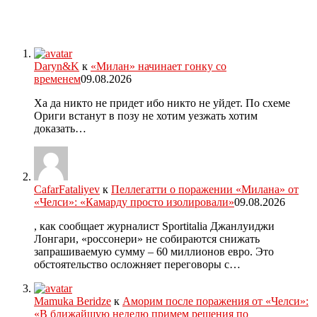
Daryn&K
к
«Милан» начинает гонку со
временем
09.08.2026
Ха да никто не придет ибо никто не уйдет. По схеме
Ориги встанут в позу не хотим уезжать хотим
доказать…
CafarFataliyev
к
Пеллегатти о поражении «Милана» от
«Челси»: «Камарду просто изолировали»
09.08.2026
, как сообщает журналист Sportitalia Джанлуиджи
Лонгари, «россонери» не собираются снижать
запрашиваемую сумму – 60 миллионов евро. Это
обстоятельство осложняет переговоры с…
Mamuka Beridze
к
Аморим после поражения от «Челси»:
«В ближайшую неделю примем решения по