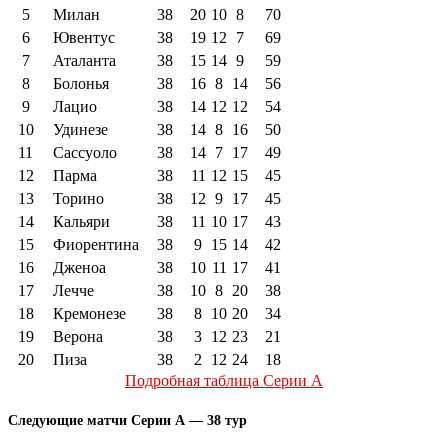
5
Милан
38
20
10
8
70
6
Ювентус
38
19
12
7
69
7
Аталанта
38
15
14
9
59
8
Болонья
38
16
8
14
56
9
Лацио
38
14
12
12
54
10
Удинезе
38
14
8
16
50
11
Сассуоло
38
14
7
17
49
12
Парма
38
11
12
15
45
13
Торино
38
12
9
17
45
14
Кальяри
38
11
10
17
43
15
Фиорентина
38
9
15
14
42
16
Дженоа
38
10
11
17
41
17
Лечче
38
10
8
20
38
18
Кремонезе
38
8
10
20
34
19
Верона
38
3
12
23
21
20
Пиза
38
2
12
24
18
Подробная таблица Серии А
Следующие матчи Серии А — 38 тур