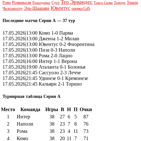
Тео Эрнандес
Рома
Романьоли
Сусо
Тонали
Роналдиньо
Тиаго Силва
Томори
Ювентус
Эль-Шаарави
Чалханоглу
оценки GdS
Последние матчи Серии А — 37 тур
17.05.2026|13:00 Комо 1-0 Парма
17.05.2026|13:00 Дженоа 1-2 Милан
17.05.2026|13:00 Ювентус 0-2 Фиорентина
17.05.2026|13:00 Пиза 0-3 Наполи
17.05.2026|13:00 Рома 2-0 Лацио
17.05.2026|16:00 Интер 1-1 Верона
17.05.2026|19:00 Аталанта 0-1 Болонья
17.05.2026|21:45 Сассуоло 2-3 Лечче
17.05.2026|21:45 Удинезе 0-1 Кремонезе
17.05.2026|21:45 Кальяри 2-1 Торино
Турнирная таблица Серии А
Место
Команда
Игры
В
Н
П
Очки
1
Интер
38
27
6
5
87
2
Наполи
38
23
7
8
76
3
Рома
38
23
4
11
73
4
Комо
38
20
11
7
71