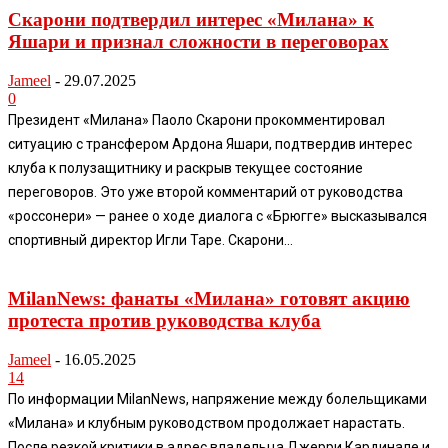
Скарони подтвердил интерес «Милана» к
Яшари и признал сложности в переговорах
Jameel
-
29.07.2025
0
Президент «Милана» Паоло Скарони прокомментировал
ситуацию с трансфером Ардона Яшари, подтвердив интерес
клуба к полузащитнику и раскрыв текущее состояние
переговоров. Это уже второй комментарий от руководства
«россонери» — ранее о ходе диалога с «Брюгге» высказывался
спортивный директор Игли Таре. Скарони...
MilanNews: фанаты «Милана» готовят акцию
протеста против руководства клуба
Jameel
-
16.05.2025
14
По информации MilanNews, напряжение между болельщиками
«Милана» и клубным руководством продолжает нарастать.
После резкой критики в адрес владельца Джерри Кардинале и