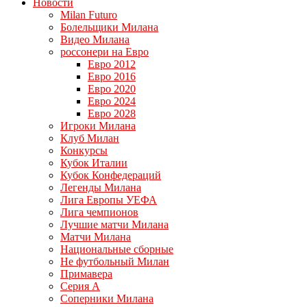
Новости
Milan Futuro
Болельщики Милана
Видео Милана
россонери на Евро
Евро 2012
Евро 2016
Евро 2020
Евро 2024
Евро 2028
Игроки Милана
Клуб Милан
Конкурсы
Кубок Италии
Кубок Конфедераций
Легенды Милана
Лига Европы УЕФА
Лига чемпионов
Лучшие матчи Милана
Матчи Милана
Национальные сборные
Не футбольный Милан
Примавера
Серия А
Соперники Милана