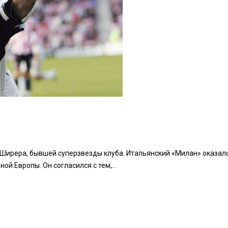
Ширера, бывшей суперзвезды клуба. Итальянский «Милан» оказался
й Европы. Он согласился с тем,...