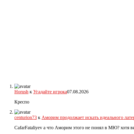
Horush
к
Угадайте игрока
07.08.2026
Креспо
centurion73
к
Аморим продолжает искать идеального лате
CafarFataliyev а что Аморим этого не понял в МЮ? хотя в