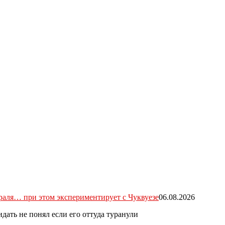
раля… при этом экспериментирует с Чуквуезе
06.08.2026
идать не понял если его оттуда туранули