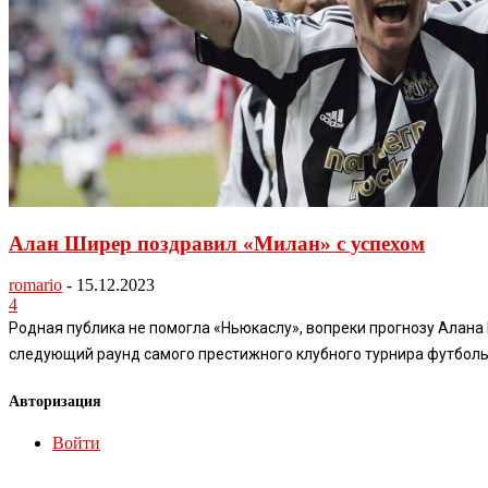
Алан Ширер поздравил «Милан» с успехом
romario
-
15.12.2023
4
Родная публика не помогла «Ньюкаслу», вопреки прогнозу Алана 
следующий раунд самого престижного клубного турнира футбольно
Авторизация
Войти