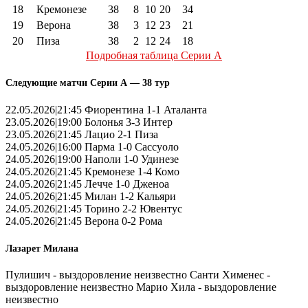
18
Кремонезе
38
8
10
20
34
19
Верона
38
3
12
23
21
20
Пиза
38
2
12
24
18
Подробная таблица Серии А
Следующие матчи Серии А — 38 тур
22.05.2026|21:45 Фиорентина 1-1 Аталанта
23.05.2026|19:00 Болонья 3-3 Интер
23.05.2026|21:45 Лацио 2-1 Пиза
24.05.2026|16:00 Парма 1-0 Сассуоло
24.05.2026|19:00 Наполи 1-0 Удинезе
24.05.2026|21:45 Кремонезе 1-4 Комо
24.05.2026|21:45 Лечче 1-0 Дженоа
24.05.2026|21:45 Милан 1-2 Кальяри
24.05.2026|21:45 Торино 2-2 Ювентус
24.05.2026|21:45 Верона 0-2 Рома
Лазарет Милана
Пулишич - выздоровление неизвестно Санти Хименес -
выздоровление неизвестно Марио Хила - выздоровление
неизвестно