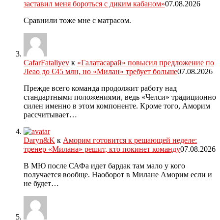
заставил меня бороться с диким кабаном»
07.08.2026
Сравнили тоже мне с матрасом.
CafarFataliyev
к
«Галатасарай» повысил предложение по
Леао до €45 млн, но «Милан» требует больше
07.08.2026
Прежде всего команда продолжит работу над
стандартными положениями, ведь «Челси» традиционно
силен именно в этом компоненте. Кроме того, Аморим
рассчитывает…
Daryn&K
к
Аморим готовится к решающей неделе:
тренер «Милана» решит, кто покинет команду
07.08.2026
В МЮ после САФа идет бардак там мало у кого
получается вообще. Наоборот в Милане Аморим если и
не будет…