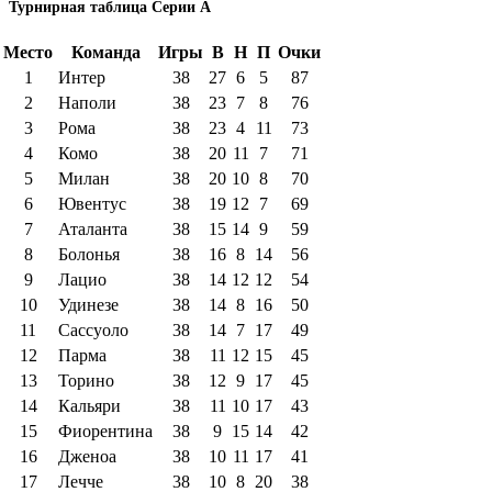
Турнирная таблица Серии А
Место
Команда
Игры
В
Н
П
Очки
1
Интер
38
27
6
5
87
2
Наполи
38
23
7
8
76
3
Рома
38
23
4
11
73
4
Комо
38
20
11
7
71
5
Милан
38
20
10
8
70
6
Ювентус
38
19
12
7
69
7
Аталанта
38
15
14
9
59
8
Болонья
38
16
8
14
56
9
Лацио
38
14
12
12
54
10
Удинезе
38
14
8
16
50
11
Сассуоло
38
14
7
17
49
12
Парма
38
11
12
15
45
13
Торино
38
12
9
17
45
14
Кальяри
38
11
10
17
43
15
Фиорентина
38
9
15
14
42
16
Дженоа
38
10
11
17
41
17
Лечче
38
10
8
20
38