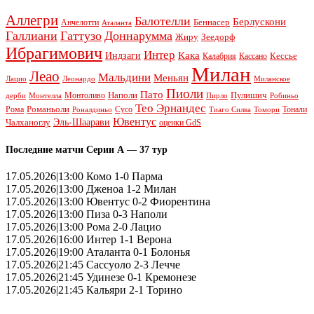
Аллегри
Балотелли
Берлускони
Беннасер
Анчелотти
Аталанта
Галлиани
Гаттузо
Доннарумма
Жиру
Зеедорф
Ибрагимович
Интер
Кака
Индзаги
Кессье
Калабрия
Кассано
Милан
Леао
Мальдини
Меньян
Леонардо
Лацио
Миланское
Пиоли
Пато
Наполи
Монтоливо
Пулишич
Монтелла
Пирло
дерби
Робиньо
Тео Эрнандес
Рома
Романьоли
Сусо
Тонали
Роналдиньо
Тиаго Силва
Томори
Ювентус
Эль-Шаарави
Чалханоглу
оценки GdS
Последние матчи Серии А — 37 тур
17.05.2026|13:00 Комо 1-0 Парма
17.05.2026|13:00 Дженоа 1-2 Милан
17.05.2026|13:00 Ювентус 0-2 Фиорентина
17.05.2026|13:00 Пиза 0-3 Наполи
17.05.2026|13:00 Рома 2-0 Лацио
17.05.2026|16:00 Интер 1-1 Верона
17.05.2026|19:00 Аталанта 0-1 Болонья
17.05.2026|21:45 Сассуоло 2-3 Лечче
17.05.2026|21:45 Удинезе 0-1 Кремонезе
17.05.2026|21:45 Кальяри 2-1 Торино