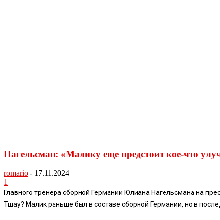
Нагельсман: «Малику еще предстоит кое-что улу
romario
-
17.11.2024
1
Главного тренера сборной Германии Юлиана Нагельсмана на пре
Тшау? Малик раньше был в составе сборной Германии, но в послед