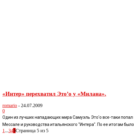
«Интер» перехватил Это’о у «Милана».
romario
-
24.07.2009
0
Один из лучших нападающих мира Самуэль Это'о все-таки попал в
Мессале и руководства итальянского "Интера". По ее итогам было
1
...
3
4
5
Страница 5 из 5