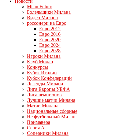
Новости
Milan Futuro
Болельщики Милана
Видео Милана
россонери на Евро
Евро 2012
Евро 2016
Евро 2020
Евро 2024
Евро 2028
Игроки Милана
Клуб Милан
Конкурсы
Кубок Италии
Кубок Конфедераций
Легенды Милана
Лига Европы УЕФА
Лига чемпионов
Лучшие матчи Милана
Матчи Милана
Национальные сборные
Не футбольный Милан
Примавера
Серия А
Соперники Милана