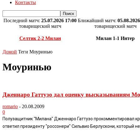
Контакты
Последний матч:
25.07.2026 17:00
Ближайший матч:
05.08.2026
товарищеский матч
товарищеский матч
Селтик 2-2 Милан
Милан 1-1 Интер
Домой
Теги
Моуринью
Моуринью
Дженнаро Гаттузо дал оценку высказываниям Мо
romario
-
20.08.2009
0
Полузащитник "Милана" Дженнаро Гаттузо прокомментировал кри
ответил президенту "россонери" Сильвио Берлускони, который не