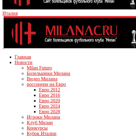
Италия
Главная
Новости
Milan Futuro
Болельщики Милана
Видео Милана
россонери на Евро
Евро 2012
Евро 2016
Евро 2020
Евро 2024
Евро 2028
Игроки Милана
Клуб Милан
Конкурсы
Кубок Италии