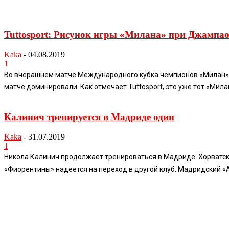
Tuttosport: Рисунок игры «Милана» при Джампао
Kaka
-
04.08.2019
1
Во вчерашнем матче Международного кубка чемпионов «Милан» пр
матче доминировали. Как отмечает Tuttosport, это уже тот «Мила
Калинич тренируется в Мадриде один
Kaka
-
31.07.2019
1
Никола Калинич продолжает тренироваться в Мадриде. Хорватск
«Фиорентины» надеется на переход в другой клуб. Мадридский «А