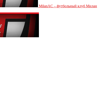
MilanAC – футбольный клуб Милан