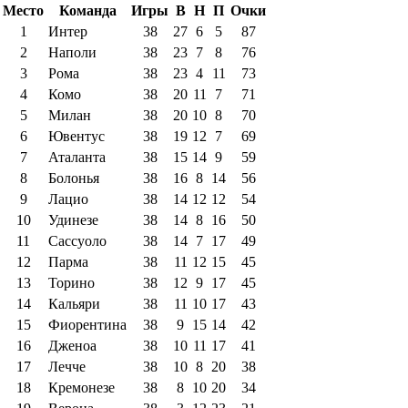
Место
Команда
Игры
В
Н
П
Очки
1
Интер
38
27
6
5
87
2
Наполи
38
23
7
8
76
3
Рома
38
23
4
11
73
4
Комо
38
20
11
7
71
5
Милан
38
20
10
8
70
6
Ювентус
38
19
12
7
69
7
Аталанта
38
15
14
9
59
8
Болонья
38
16
8
14
56
9
Лацио
38
14
12
12
54
10
Удинезе
38
14
8
16
50
11
Сассуоло
38
14
7
17
49
12
Парма
38
11
12
15
45
13
Торино
38
12
9
17
45
14
Кальяри
38
11
10
17
43
15
Фиорентина
38
9
15
14
42
16
Дженоа
38
10
11
17
41
17
Лечче
38
10
8
20
38
18
Кремонезе
38
8
10
20
34