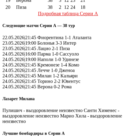
19
Верона
38
3
12
23
21
20
Пиза
38
2
12
24
18
Подробная таблица Серии А
Следующие матчи Серии А — 38 тур
22.05.2026|21:45 Фиорентина 1-1 Аталанта
23.05.2026|19:00 Болонья 3-3 Интер
23.05.2026|21:45 Лацио 2-1 Пиза
24.05.2026|16:00 Парма 1-0 Сассуоло
24.05.2026|19:00 Наполи 1-0 Удинезе
24.05.2026|21:45 Кремонезе 1-4 Комо
24.05.2026|21:45 Лечче 1-0 Дженоа
24.05.2026|21:45 Милан 1-2 Кальяри
24.05.2026|21:45 Торино 2-2 Ювентус
24.05.2026|21:45 Верона 0-2 Рома
Лазарет Милана
Пулишич - выздоровление неизвестно Санти Хименес -
выздоровление неизвестно Марио Хила - выздоровление
неизвестно
Лучшие бомбардиры в Серии А