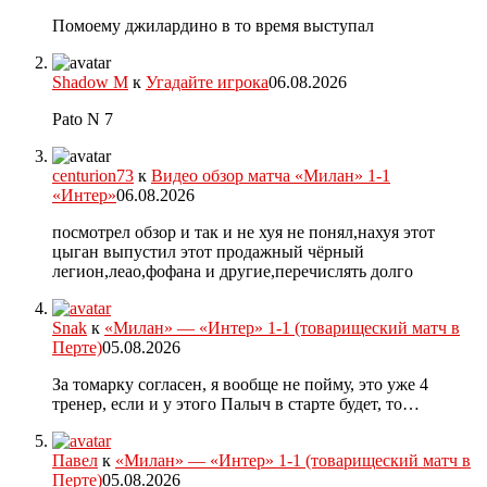
Помоему джилардино в то время выступал
Shadow M
к
Угадайте игрока
06.08.2026
Pato N 7
centurion73
к
Видео обзор матча «Милан» 1-1
«Интер»
06.08.2026
посмотрел обзор и так и не хуя не понял,нахуя этот
цыган выпустил этот продажный чёрный
легион,леао,фофана и другие,перечислять долго
Snak
к
«Милан» — «Интер» 1-1 (товарищеский матч в
Перте)
05.08.2026
За томарку согласен, я вообще не пойму, это уже 4
тренер, если и у этого Палыч в старте будет, то…
Павел
к
«Милан» — «Интер» 1-1 (товарищеский матч в
Перте)
05.08.2026