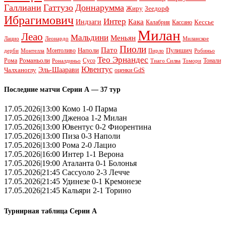
Галлиани
Гаттузо
Доннарумма
Жиру
Зеедорф
Ибрагимович
Интер
Кака
Индзаги
Кессье
Калабрия
Кассано
Милан
Леао
Мальдини
Меньян
Леонардо
Лацио
Миланское
Пиоли
Пато
Наполи
Монтоливо
Пулишич
Монтелла
Пирло
дерби
Робиньо
Тео Эрнандес
Рома
Романьоли
Сусо
Тонали
Роналдиньо
Тиаго Силва
Томори
Ювентус
Эль-Шаарави
Чалханоглу
оценки GdS
Последние матчи Серии А — 37 тур
17.05.2026|13:00 Комо 1-0 Парма
17.05.2026|13:00 Дженоа 1-2 Милан
17.05.2026|13:00 Ювентус 0-2 Фиорентина
17.05.2026|13:00 Пиза 0-3 Наполи
17.05.2026|13:00 Рома 2-0 Лацио
17.05.2026|16:00 Интер 1-1 Верона
17.05.2026|19:00 Аталанта 0-1 Болонья
17.05.2026|21:45 Сассуоло 2-3 Лечче
17.05.2026|21:45 Удинезе 0-1 Кремонезе
17.05.2026|21:45 Кальяри 2-1 Торино
Турнирная таблица Серии А