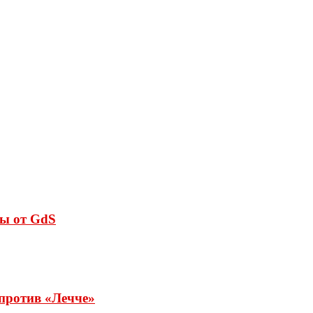
вы от GdS
 против «Лечче»