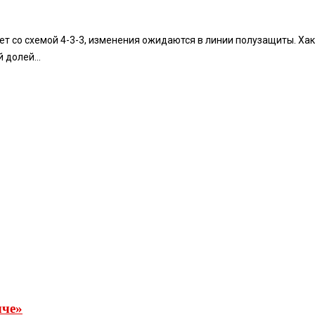
ает со схемой 4-3-3, изменения ожидаются в линии полузащиты. Ха
 долей...
чче»