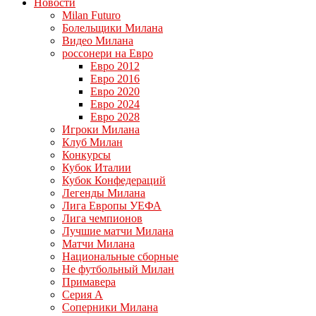
Новости
Milan Futuro
Болельщики Милана
Видео Милана
россонери на Евро
Евро 2012
Евро 2016
Евро 2020
Евро 2024
Евро 2028
Игроки Милана
Клуб Милан
Конкурсы
Кубок Италии
Кубок Конфедераций
Легенды Милана
Лига Европы УЕФА
Лига чемпионов
Лучшие матчи Милана
Матчи Милана
Национальные сборные
Не футбольный Милан
Примавера
Серия А
Соперники Милана