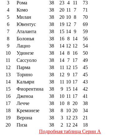
3
Рома
38
23
4
11
73
4
Комо
38
20
11
7
71
5
Милан
38
20
10
8
70
6
Ювентус
38
19
12
7
69
7
Аталанта
38
15
14
9
59
8
Болонья
38
16
8
14
56
9
Лацио
38
14
12
12
54
10
Удинезе
38
14
8
16
50
11
Сассуоло
38
14
7
17
49
12
Парма
38
11
12
15
45
13
Торино
38
12
9
17
45
14
Кальяри
38
11
10
17
43
15
Фиорентина
38
9
15
14
42
16
Дженоа
38
10
11
17
41
17
Лечче
38
10
8
20
38
18
Кремонезе
38
8
10
20
34
19
Верона
38
3
12
23
21
20
Пиза
38
2
12
24
18
Подробная таблица Серии А