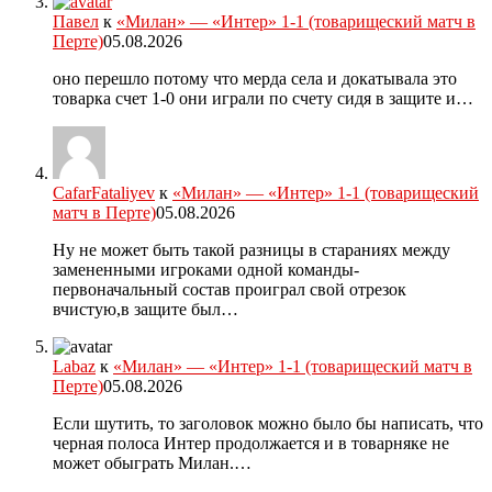
Павел
к
«Милан» — «Интер» 1-1 (товарищеский матч в
Перте)
05.08.2026
оно перешло потому что мерда села и докатывала это
товарка счет 1-0 они играли по счету сидя в защите и…
CafarFataliyev
к
«Милан» — «Интер» 1-1 (товарищеский
матч в Перте)
05.08.2026
Ну не может быть такой разницы в стараниях между
замененными игроками одной команды-
первоначальный состав проиграл свой отрезок
вчистую,в защите был…
Labaz
к
«Милан» — «Интер» 1-1 (товарищеский матч в
Перте)
05.08.2026
Если шутить, то заголовок можно было бы написать, что
черная полоса Интер продолжается и в товарняке не
может обыграть Милан.…