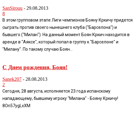
SanSirouu
-
29.08.2013
8
В этом групповом этапе Лиги чемпионов Бояну Кркичу придется
сыграть против своего нынешнего клуба ("Барселона") и
бывшего ("Милан"). На данный момент Боян Кркич находится в
аренде в "Аяксе", который попал в группу к "Барселоне" и
"Милану". По такому случаю Боян...
С Днем рождения, Боян!
Sanek207
-
28.08.2013
2
Сегодня, 28 августа, исполняется 23 года испанскому
нападающему, бывшему игроку "Милана" - Бояну Кркичу!
8On57ygLxXM