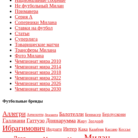
Национальные сборные
Не футбольный Милан
Примавера
Серия А
Соперники Милана
Ставки на футбол
Статьи
Суперлига
Товарищеские матчи
Трансферы Милана
Фото Милана
Чемпионат мира 2010
Чемпионат мира 2014
Чемпионат мира 2018
Чемпионат мира 2022
Чемпионат мира 2026
Чемпионат мира 2030
Футбольные бренды
Аллегри
Балотелли
Берлускони
Беннасер
Анчелотти
Аталанта
Галлиани
Гаттузо
Доннарумма
Жиру
Зеедорф
Ибрагимович
Интер
Кака
Индзаги
Кессье
Калабрия
Кассано
Милан