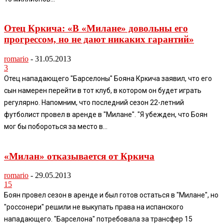
Отец Кркича: «В «Милане» довольны его
прогрессом, но не дают никаких гарантий»
romario
-
31.05.2013
3
Отец нападающего "Барселоны" Бояна Кркича заявил, что его
сын намерен перейти в тот клуб, в котором он будет играть
регулярно. Напомним, что последний сезон 22-летний
футболист провел в аренде в "Милане". "Я убежден, что Боян
мог бы побороться за место в...
«Милан» отказывается от Кркича
romario
-
29.05.2013
15
Боян провел сезон в аренде и был готов остаться в "Милане", но
"россонери" решили не выкупать права на испанского
нападающего. "Барселона" потребовала за трансфер 15