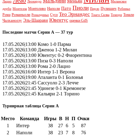
Леао
Мальдини
Меньян
Леонардо
Лацио
Миланское
Пиоли
Пато
Наполи
Монтоливо
Пулишич
Монтелла
Пирло
дерби
Робиньо
Тео Эрнандес
Рома
Романьоли
Сусо
Тонали
Роналдиньо
Тиаго Силва
Томори
Ювентус
Эль-Шаарави
Чалханоглу
оценки GdS
Последние матчи Серии А — 37 тур
17.05.2026|13:00 Комо 1-0 Парма
17.05.2026|13:00 Дженоа 1-2 Милан
17.05.2026|13:00 Ювентус 0-2 Фиорентина
17.05.2026|13:00 Пиза 0-3 Наполи
17.05.2026|13:00 Рома 2-0 Лацио
17.05.2026|16:00 Интер 1-1 Верона
17.05.2026|19:00 Аталанта 0-1 Болонья
17.05.2026|21:45 Сассуоло 2-3 Лечче
17.05.2026|21:45 Удинезе 0-1 Кремонезе
17.05.2026|21:45 Кальяри 2-1 Торино
Турнирная таблица Серии А
Место
Команда
Игры
В
Н
П
Очки
1
Интер
38
27
6
5
87
2
Наполи
38
23
7
8
76