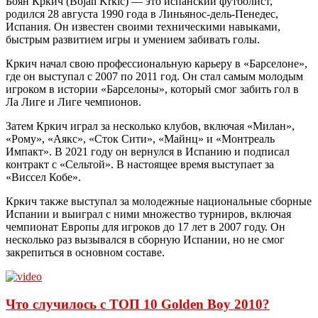
Боян Кркич (Bojan Krkic) — это испанский футболист,
родился 28 августа 1990 года в Линьянос-дель-Пенедес,
Испания. Он известен своими техническими навыками,
быстрым развитием игры и умением забивать голы.
Кркич начал свою профессиональную карьеру в «Барселоне»,
где он выступал с 2007 по 2011 год. Он стал самым молодым
игроком в истории «Барселоны», который смог забить гол в
Ла Лиге и Лиге чемпионов.
Затем Кркич играл за несколько клубов, включая «Милан»,
«Рому», «Аякс», «Сток Сити», «Майнц» и «Монтреаль
Импакт». В 2021 году он вернулся в Испанию и подписал
контракт с «Сельтой». В настоящее время выступает за
«Виссел Кобе».
Кркич также выступал за молодежные национальные сборные
Испании и выиграл с ними множество турниров, включая
чемпионат Европы для игроков до 17 лет в 2007 году. Он
несколько раз вызывался в сборную Испании, но не смог
закрепиться в основном составе.
Что случилось с ТОП 10 Golden Boy 2010?