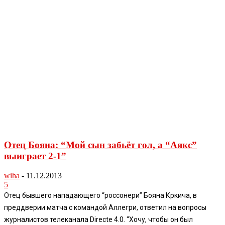
Отец Бояна: “Мой сын забьёт гол, а “Аякс”
выиграет 2-1”
wiha
-
11.12.2013
5
Отец бывшего нападающего “россонери” Бояна Кркича, в
преддверии матча с командой Аллегри, ответил на вопросы
журналистов телеканала Directe 4.0. “Хочу, чтобы он был