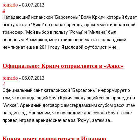
romario
-
08.07.2013
4
Нападающий испанской "Барселоны" Боян Кркич, который будет
выступать за "Аякс" на правах аренды, прокомментировал свой
трансфер. "Мой выбор в пользу "Ромы" и "Милана" был
неверным. Возможно, мне стоило переехать в голландский
чемпионат еще в 2011 году. Я молодой футболист, мне...
Официально: Кркич отправляется в «Аякс»
romario
-
06.07.2013
2
Официальный сайт каталонской "Барселоны" информирует о
том, что нападающий Боян Кркич следующий сезон проведет в
"Аяксе". Арендный договор с амстердамским клубом рассчитан
на один год. Напомним, что последние два сезона Боян также
провел, играя в аренде: сначала за "Рому", затем за...
Кркич хочет возвратиться в Испанию