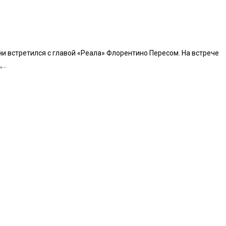
ни встретился с главой «Реала» Флорентино Пересом. На встрече
..