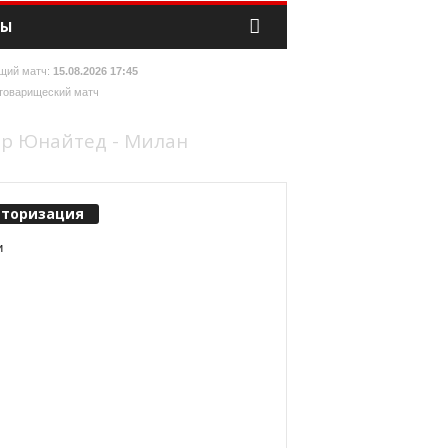
ТЫ
щий матч:
15.08.2026 17:45
товарищеский матч
р Юнайтед - Милан
вторизация
и