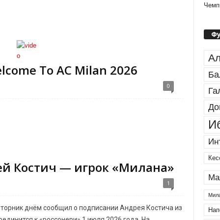
Чемп
Ф
Ал
lcome To AC Milan 2026
Ба
0
Га
До
И
Ин
Кес
й Костич — игрок «Милана»
Ма
1
Мила
вторник днём сообщил о подписании Андрея Костича из
Нап
оединится к «россонери» 1 июля 2026 года. На