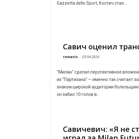
Gazzetta dello Sport, Костич стал...
Савич оценил тран
romario
-
03.04.2026
"Милан" сделал перспективное вложен
из "Партизана" — именно так считает з
знаком широкой аудитории болельщиков
он забил 10 голов в...
Савичевич: «Я не с
играл за Milan Futu