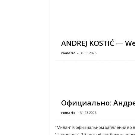
ANDREJ KOSTIĆ — We
romario
-
31.03.2026
Официально: Андре
romario
-
31.03.2026
"Милан" в официальном заявлении во 
"Партизана". 19-летний футболист прис