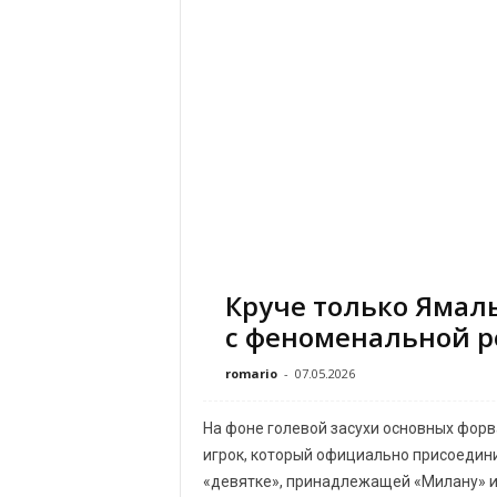
Круче только Ямал
с феноменальной р
romario
-
07.05.2026
На фоне голевой засухи основных фо
игрок, который официально присоединит
«девятке», принадлежащей «Милану» и