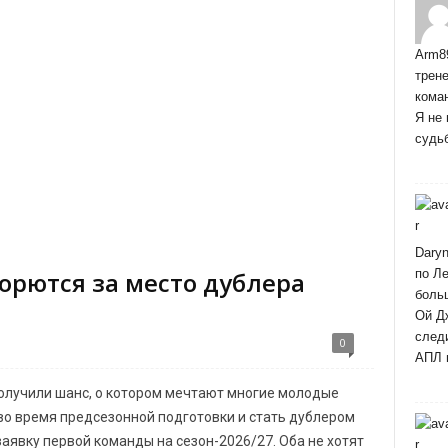
Arm8
трене
кома
Я не 
судь
Dary
по Ле
орются за место дублера
боль
Ой Д
след
0
АПЛ 
олучили шанс, о котором мечтают многие молодые
во время предсезонной подготовки и стать дублером
заявку первой команды на сезон-2026/27. Оба не хотят