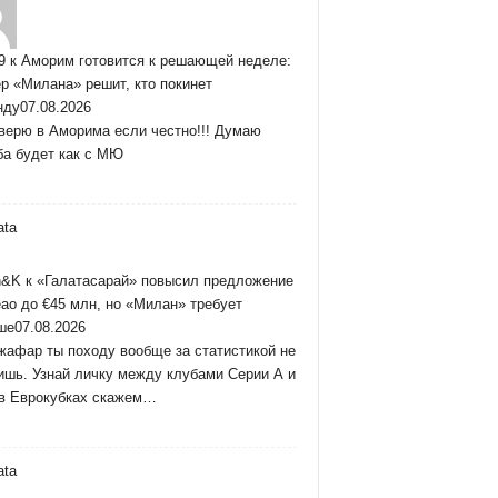
9
к
Аморим готовится к решающей неделе:
р «Милана» решит, кто покинет
нду
07.08.2026
верю в Аморима если честно!!! Думаю
ба будет как с МЮ
n&K
к
«Галатасарай» повысил предложение
ао до €45 млн, но «Милан» требует
ше
07.08.2026
жафар ты походу вообще за статистикой не
ишь. Узнай личку между клубами Серии А и
в Еврокубках скажем…