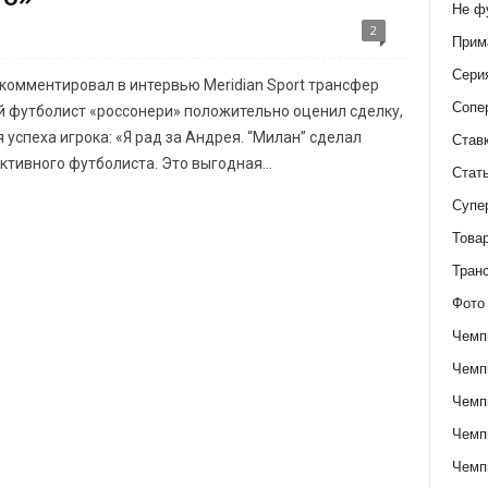
Не ф
2
Прим
Сери
комментировал в интервью Meridian Sport трансфер
Сопе
й футболист «россонери» положительно оценил сделку,
 успеха игрока: «Я рад за Андрея. “Милан” сделал
Став
тивного футболиста. Это выгодная...
Стат
Супе
Това
Тран
Фото
Чемп
Чемп
Чемп
Чемп
Чемп