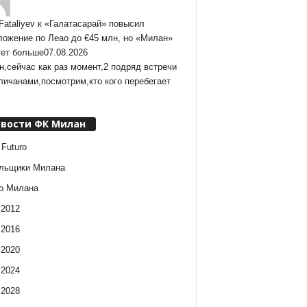
Fataliyev
к
«Галатасарай» повысил
ложение по Леао до €45 млн, но «Милан»
ует больше
07.08.2026
,сейчас как раз момент,2 подряд встречи
личанами,посмотрим,кто кого перебегает
вости ФК Милан
 Futuro
льщики Милана
о Милана
 2012
 2016
 2020
 2024
 2028