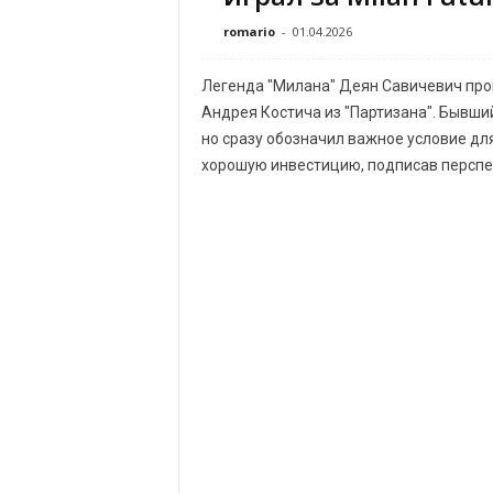
romario
-
01.04.2026
Легенда "Милана" Деян Савичевич про
Андрея Костича из "Партизана". Бывши
но сразу обозначил важное условие для
хорошую инвестицию, подписав перспек