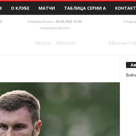
В
О КЛУБЕ
МАТЧИ
ТАБЛИЦА СЕРИИ А
КОНТАК
00
Ближайший матч:
08.08.2026 15:00
Следую
товарищеский матч
Челси - Милан
Манчесте
А
Войт