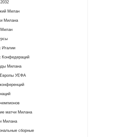
 2032
кий Милан
ки Милана
 Милан
урсы
к Италии
к Конфедераций
нды Милана
 Европы УЕФА
 конференций
наций
 чемпионов
ие матчи Милана
и Милана
ональные сборные