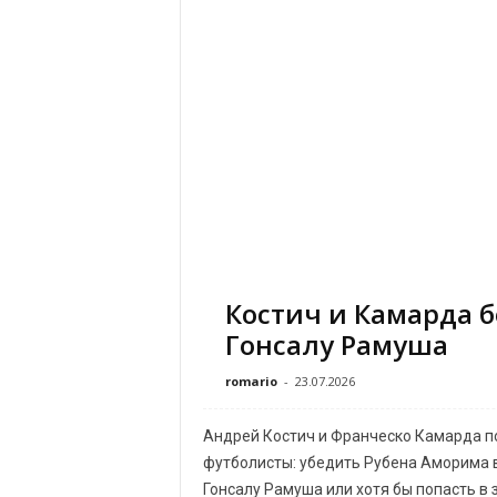
Костич и Камарда б
Гонсалу Рамуша
romario
-
23.07.2026
Андрей Костич и Франческо Камарда п
футболисты: убедить Рубена Аморима 
Гонсалу Рамуша или хотя бы попасть в 