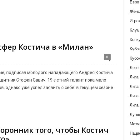
Евро
Женс
Игро
Клуб
Конк
сфер Костича в «Милан»
Кубо
0
Кубо
Леге
ие, подписав молодого нападающего Андрея Костича
Лига
ащитник Стефан Савич. 19-летний талант пока мало
Лига
, однако уже успел заявить о себе: в текущем сезоне
Лига 
Лига
Лучш
Матч
торонник того, чтобы Костич
Наци
ro»