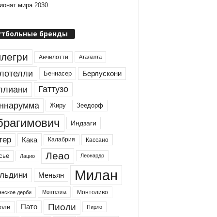
ионат мира 2030
утбольные бренды
легри
Анчелотти
Аталанта
лотелли
Берлускони
Беннасер
Гаттузо
ллиани
ннарумма
Жиру
Зеедорф
брагимович
Индзаги
тер
Кака
Калабрия
Кассано
Леао
сье
Леонардо
Лацио
Милан
льдини
Меньян
Монтоливо
Монтелла
нское дерби
Пиоли
Пато
оли
Пирло