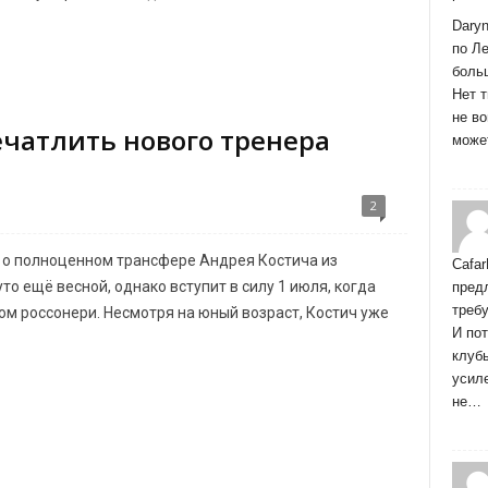
Dary
по Ле
боль
Нет т
не во
ечатлить нового тренера
може
2
 о полноценном трансфере Андрея Костича из
Cafar
то ещё весной, однако вступит в силу 1 июля, когда
пред
треб
м россонери. Несмотря на юный возраст, Костич уже
И пот
клубы
усиле
не…