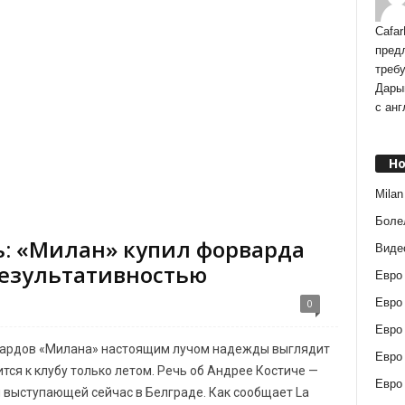
Cafar
пред
треб
Дарын
с анг
Но
Milan
Боле
ь: «Милан» купил форварда
Виде
езультативностью
Евро
Евро
0
Евро
рвардов «Милана» настоящим лучом надежды выглядит
Евро
ся к клубу только летом. Речь об Андрее Костиче —
Евро
 выступающей сейчас в Белграде. Как сообщает La