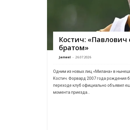
б
М
и
л
а
н
Костич: «Павлович
И
т
братом»
а
л
Jameel
-
26.07.2026
и
я
Одним из новых лиц «Милана» в нынеш
Костич. Форвард 2007 года рождения бы
переходе клуб официально объявил еще
момента приезда...