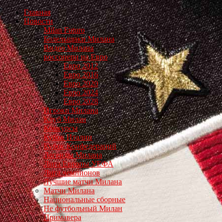
Главная
Новости
Milan Futuro
Болельщики Милана
Видео Милана
россонери на Евро
Евро 2012
Евро 2016
Евро 2020
Евро 2024
Евро 2028
Игроки Милана
Клуб Милан
Конкурсы
Кубок Италии
Кубок Конфедераций
Легенды Милана
Лига Европы УЕФА
Лига чемпионов
Лучшие матчи Милана
Матчи Милана
Национальные сборные
Не футбольный Милан
Примавера