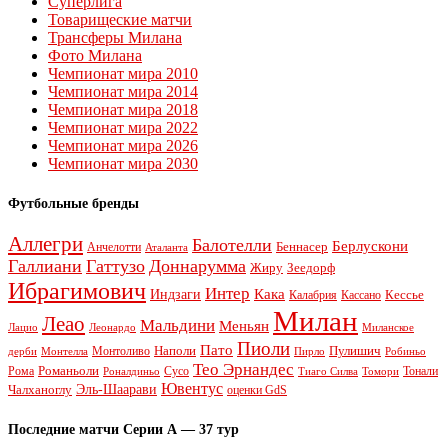
Суперлига
Товарищеские матчи
Трансферы Милана
Фото Милана
Чемпионат мира 2010
Чемпионат мира 2014
Чемпионат мира 2018
Чемпионат мира 2022
Чемпионат мира 2026
Чемпионат мира 2030
Футбольные бренды
Аллегри
Балотелли
Берлускони
Беннасер
Анчелотти
Аталанта
Галлиани
Гаттузо
Доннарумма
Жиру
Зеедорф
Ибрагимович
Интер
Кака
Индзаги
Кессье
Калабрия
Кассано
Милан
Леао
Мальдини
Меньян
Леонардо
Лацио
Миланское
Пиоли
Пато
Наполи
Монтоливо
Пулишич
Монтелла
Пирло
дерби
Робиньо
Тео Эрнандес
Рома
Романьоли
Сусо
Тонали
Роналдиньо
Тиаго Силва
Томори
Ювентус
Эль-Шаарави
Чалханоглу
оценки GdS
Последние матчи Серии А — 37 тур