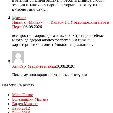
в Италии у палыча бешеная пресса итальянцы любят
эмоции и таких вот парней которые как гаттузо или
кутроне типо рвут…
Павел
к
«Милан» — «Интер» 1-1 (товарищеский матч в
Перте)
06.08.2026
все просто, аморим догматик, таких тренеров сейчас
много, де дзерби алонсо фабрегас, им нужны
характеристики и они забивают на реальное…
Arm89
к
Угадайте игрока
06.08.2026
Помоему джилардино в то время выступал
Новости ФК Милан
Milan Futuro
Болельщики Милана
Видео Милана
Евро 2012
Евро 2016