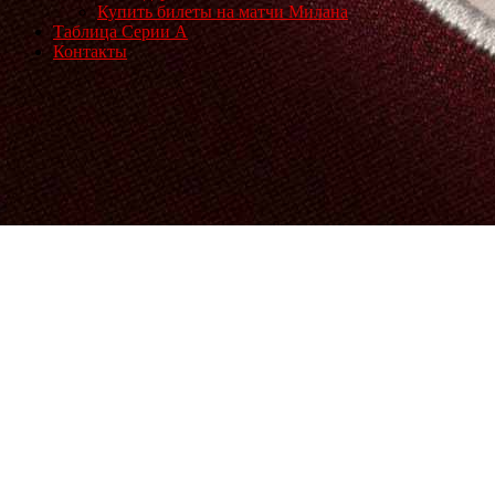
Купить билеты на матчи Милана
Таблица Серии А
Контакты