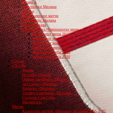
Серия А
Соперники Милана
Статьи
Товарищеские матчи
Трансферы Милана
Фото Милана
россонери на Чемпионатах мира
Чемпионат мира 2010
Чемпионат мира 2014
Чемпионат мира 2018
Чемпионат мира 2022
Чемпионат мира 2026
Чемпионат мира 2030
Состав
о Клубе
Форма
История Милана
Общие сведения о Милане
Зал славы «Милана»
Рекорды «Милана»
Трофеи и награды «Милана»
Стадион Сан-Сиро
Миланелло
Матчи
Календарь матчей «Милана» на сезон 2026-2027