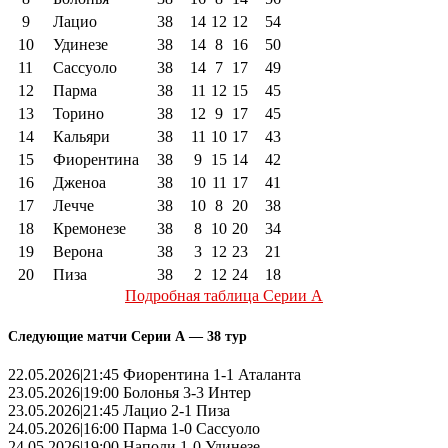
9
Лацио
38
14
12
12
54
10
Удинезе
38
14
8
16
50
11
Сассуоло
38
14
7
17
49
12
Парма
38
11
12
15
45
13
Торино
38
12
9
17
45
14
Кальяри
38
11
10
17
43
15
Фиорентина
38
9
15
14
42
16
Дженоа
38
10
11
17
41
17
Лечче
38
10
8
20
38
18
Кремонезе
38
8
10
20
34
19
Верона
38
3
12
23
21
20
Пиза
38
2
12
24
18
Подробная таблица Серии А
Следующие матчи Серии А — 38 тур
22.05.2026|21:45 Фиорентина 1-1 Аталанта
23.05.2026|19:00 Болонья 3-3 Интер
23.05.2026|21:45 Лацио 2-1 Пиза
24.05.2026|16:00 Парма 1-0 Сассуоло
24.05.2026|19:00 Наполи 1-0 Удинезе