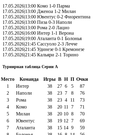
17.05.2026|13:00 Комо 1-0 Парма
17.05.2026|13:00 Дженоа 1-2 Милан
17.05.2026|13:00 Ювентус 0-2 Фиорентина
17.05.2026|13:00 Пиза 0-3 Наполи
17.05.2026|13:00 Рома 2-0 Лацио
17.05.2026|16:00 Интер 1-1 Верона
17.05.2026|19:00 Аталанта 0-1 Болонья
17.05.2026|21:45 Сассуоло 2-3 Лечче
17.05.2026|21:45 Удинезе 0-1 Кремонезе
17.05.2026|21:45 Кальяри 2-1 Торино
Турнирная таблица Серии А
Место
Команда
Игры
В
Н
П
Очки
1
Интер
38
27
6
5
87
2
Наполи
38
23
7
8
76
3
Рома
38
23
4
11
73
4
Комо
38
20
11
7
71
5
Милан
38
20
10
8
70
6
Ювентус
38
19
12
7
69
7
Аталанта
38
15
14
9
59
8
Болонья
38
16
8
14
56