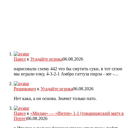
Павел
к
Угадайте игрока
06.08.2026
нарисовали схему 442 что бы смутить суки, в тот сезон
мы играли елку, 4-3-2-1 Амбро гаттуза пирла - зее -…
Рюрикович
к
Угадайте игрока
06.08.2026
Нет кака, а он основа. Значит только пато.
Павел
к
«Милан» — «Интер» 1-1 (товарищеский матч в
Перте)
06.08.2026