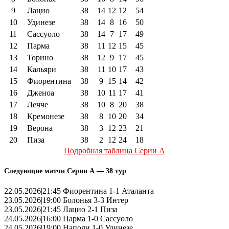
9
Лацио
38
14
12
12
54
10
Удинезе
38
14
8
16
50
11
Сассуоло
38
14
7
17
49
12
Парма
38
11
12
15
45
13
Торино
38
12
9
17
45
14
Кальяри
38
11
10
17
43
15
Фиорентина
38
9
15
14
42
16
Дженоа
38
10
11
17
41
17
Лечче
38
10
8
20
38
18
Кремонезе
38
8
10
20
34
19
Верона
38
3
12
23
21
20
Пиза
38
2
12
24
18
Подробная таблица Серии А
Следующие матчи Серии А — 38 тур
22.05.2026|21:45 Фиорентина 1-1 Аталанта
23.05.2026|19:00 Болонья 3-3 Интер
23.05.2026|21:45 Лацио 2-1 Пиза
24.05.2026|16:00 Парма 1-0 Сассуоло
24.05.2026|19:00 Наполи 1-0 Удинезе