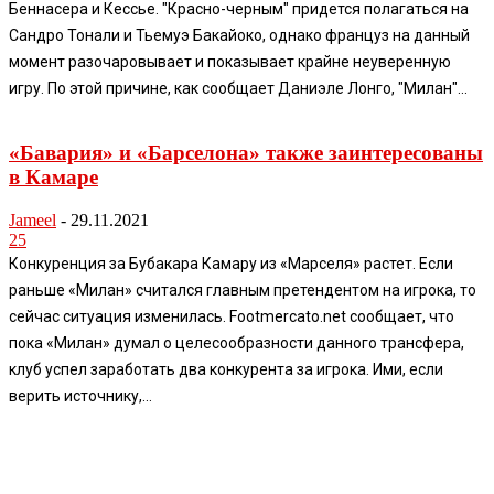
Беннасера и Кессье. "Красно-черным" придется полагаться на
Сандро Тонали и Тьемуэ Бакайоко, однако француз на данный
момент разочаровывает и показывает крайне неуверенную
игру. По этой причине, как сообщает Даниэле Лонго, "Милан"...
«Бавария» и «Барселона» также заинтересованы
в Камаре
Jameel
-
29.11.2021
25
Конкуренция за Бубакара Камару из «Марселя» растет. Если
раньше «Милан» считался главным претендентом на игрока, то
сейчас ситуация изменилась. Footmercato.net сообщает, что
пока «Милан» думал о целесообразности данного трансфера,
клуб успел заработать два конкурента за игрока. Ими, если
верить источнику,...