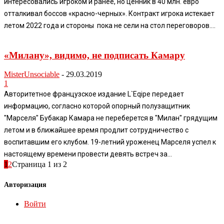
интересовались игроком и ранее, но ценник в 40 млн. евро
отталкивал боссов «красно-черных». Контракт игрока истекает
летом 2022 года и стороны пока не сели на стол переговоров....
«Милану», видимо, не подписать Камару
MisterUnsociable
-
29.03.2019
1
Авторитетное французское издание L`Eqipe передает
информацию, согласно которой опорный полузащитник
"Марселя" Бубакар Камара не переберется в "Милан" грядущим
летом и в ближайшее время продлит сотрудничество с
воспитавшим его клубом. 19-летний уроженец Марселя успел к
настоящему времени провести девять встреч за...
1
2
Страница 1 из 2
Авторизация
Войти