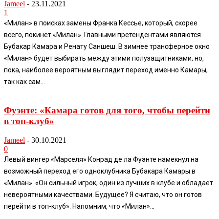
Jameel
-
23.11.2021
1
«Милан» в поисках замены Франка Кессье, который, скорее
всего, покинет «Милан». Главными претендентами являются
Бубакар Камара и Ренату Саншеш. В зимнее трансферное окно
«Милан» будет выбирать между этими полузащитниками, но,
пока, наиболее вероятным выглядит переход именно Камары,
так как сам...
Фуэнте: «Камара готов для того, чтобы перейти
в топ-клуб»
Jameel
-
30.10.2021
0
Левый вингер «Марселя» Конрад де ла Фуэнте намекнул на
возможный переход его одноклубника Бубакара Камары в
«Милан». «Он сильный игрок, один из лучших в клубе и обладает
невероятными качествами. Будущее? Я считаю, что он готов
перейти в топ-клуб». Напомним, что «Милан»...