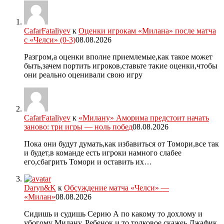
CafarFataliyev
к
Оценки игрокам «Милана» после матча
с «Челси» (0-3)
08.08.2026
Разгром,а оценки вполне приемлемые,как такое может
быть,зачем портить игроков,ставьте такие оценки,чтобы
они реально оценивали свою игру
CafarFataliyev
к
«Милану» Аморима предстоит начать
заново: три игры — ноль побед
08.08.2026
Пока они будут думать,как избавиться от Томори,все так
и будет,в команде есть игроки намного слабее
его,сбагрить Томори и оставить их…
Daryn&K
к
Обсуждение матча «Челси» —
«Милан»
08.08.2026
Сидишь и судишь Серию А по какому то дохлому и
убогому Милану. Ребенок и то толковое скажеь Джафик.