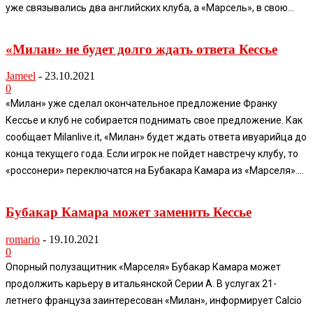
уже связывались два английских клуба, а «Марсель», в свою...
«Милан» не будет долго ждать ответа Кессье
Jameel
-
23.10.2021
0
«Милан» уже сделал окончательное предложение Франку
Кессье и клуб не собирается поднимать свое предложение. Как
сообщает Milanlive.it, «Милан» будет ждать ответа ивуарийца до
конца текущего года. Если игрок не пойдет навстречу клубу, то
«россонери» переключатся на Бубакара Камара из «Марселя»....
Бубакар Камара может заменить Кессье
romario
-
19.10.2021
0
Опорный полузащитник «Марселя» Бубакар Камара может
продолжить карьеру в итальянской Серии А. В услугах 21-
летнего француза заинтересован «Милан», информирует Calcio