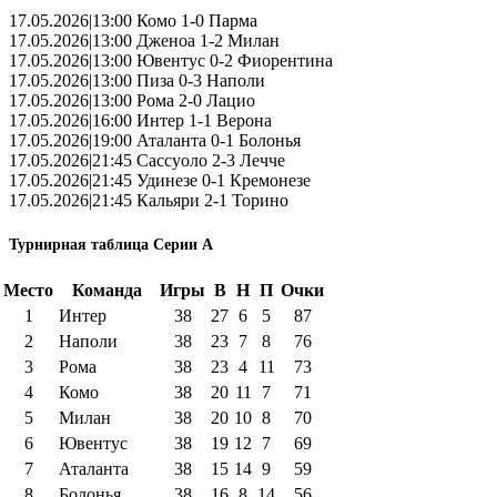
17.05.2026|13:00 Комо 1-0 Парма
17.05.2026|13:00 Дженоа 1-2 Милан
17.05.2026|13:00 Ювентус 0-2 Фиорентина
17.05.2026|13:00 Пиза 0-3 Наполи
17.05.2026|13:00 Рома 2-0 Лацио
17.05.2026|16:00 Интер 1-1 Верона
17.05.2026|19:00 Аталанта 0-1 Болонья
17.05.2026|21:45 Сассуоло 2-3 Лечче
17.05.2026|21:45 Удинезе 0-1 Кремонезе
17.05.2026|21:45 Кальяри 2-1 Торино
Турнирная таблица Серии А
Место
Команда
Игры
В
Н
П
Очки
1
Интер
38
27
6
5
87
2
Наполи
38
23
7
8
76
3
Рома
38
23
4
11
73
4
Комо
38
20
11
7
71
5
Милан
38
20
10
8
70
6
Ювентус
38
19
12
7
69
7
Аталанта
38
15
14
9
59
8
Болонья
38
16
8
14
56