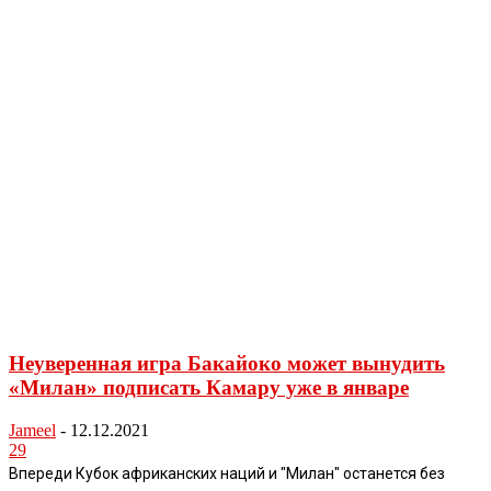
Неуверенная игра Бакайоко может вынудить
«Милан» подписать Камару уже в январе
Jameel
-
12.12.2021
29
Впереди Кубок африканских наций и "Милан" останется без