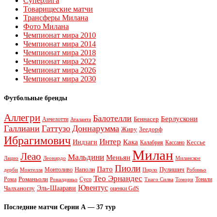
Суперлига
Товарищеские матчи
Трансферы Милана
Фото Милана
Чемпионат мира 2010
Чемпионат мира 2014
Чемпионат мира 2018
Чемпионат мира 2022
Чемпионат мира 2026
Чемпионат мира 2030
Футбольные бренды
Аллегри
Балотелли
Берлускони
Беннасер
Анчелотти
Аталанта
Галлиани
Гаттузо
Доннарумма
Жиру
Зеедорф
Ибрагимович
Интер
Кака
Индзаги
Кессье
Калабрия
Кассано
Милан
Леао
Мальдини
Меньян
Леонардо
Лацио
Миланское
Пиоли
Пато
Наполи
Монтоливо
Пулишич
Монтелла
Пирло
дерби
Робиньо
Тео Эрнандес
Рома
Романьоли
Сусо
Тонали
Роналдиньо
Тиаго Силва
Томори
Ювентус
Эль-Шаарави
Чалханоглу
оценки GdS
Последние матчи Серии А — 37 тур