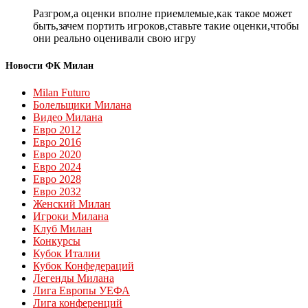
Разгром,а оценки вполне приемлемые,как такое может
быть,зачем портить игроков,ставьте такие оценки,чтобы
они реально оценивали свою игру
Новости ФК Милан
Milan Futuro
Болельщики Милана
Видео Милана
Евро 2012
Евро 2016
Евро 2020
Евро 2024
Евро 2028
Евро 2032
Женский Милан
Игроки Милана
Клуб Милан
Конкурсы
Кубок Италии
Кубок Конфедераций
Легенды Милана
Лига Европы УЕФА
Лига конференций