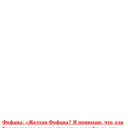
Фофана: «Желтая Фофана? Я понимаю, что для