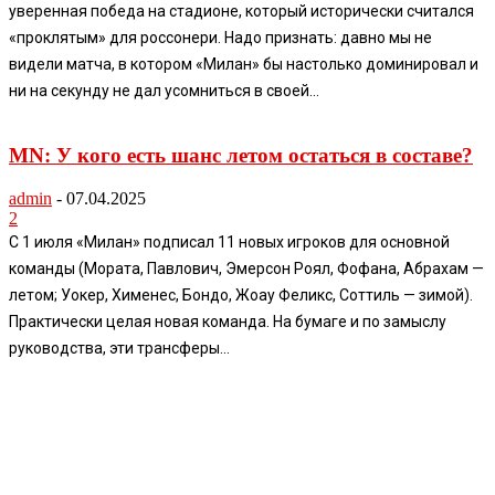
уверенная победа на стадионе, который исторически считался
«проклятым» для россонери. Надо признать: давно мы не
видели матча, в котором «Милан» бы настолько доминировал и
ни на секунду не дал усомниться в своей...
MN: У кого есть шанс летом остаться в составе?
admin
-
07.04.2025
2
С 1 июля «Милан» подписал 11 новых игроков для основной
команды (Мората, Павлович, Эмерсон Роял, Фофана, Абрахам —
летом; Уокер, Хименес, Бондо, Жоау Феликс, Соттиль — зимой).
Практически целая новая команда. На бумаге и по замыслу
руководства, эти трансферы...