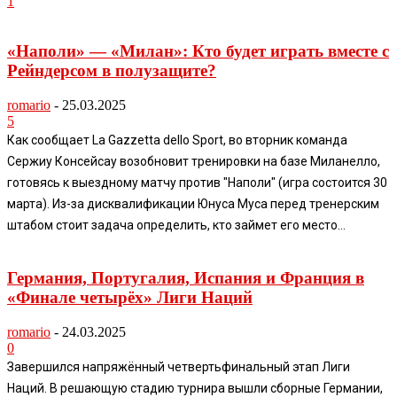
1
«Наполи» — «Милан»: Кто будет играть вместе с
Рейндерсом в полузащите?
romario
-
25.03.2025
5
Как сообщает La Gazzetta dello Sport, во вторник команда
Сержиу Консейсау возобновит тренировки на базе Миланелло,
готовясь к выездному матчу против "Наполи" (игра состоится 30
марта). Из-за дисквалификации Юнуса Муса перед тренерским
штабом стоит задача определить, кто займет его место...
Германия, Португалия, Испания и Франция в
«Финале четырёх» Лиги Наций
romario
-
24.03.2025
0
Завершился напряжённый четвертьфинальный этап Лиги
Наций. В решающую стадию турнира вышли сборные Германии,