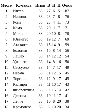
Место
Команда
Игры
В
Н
П
Очки
1
Интер
38
27
6
5
87
2
Наполи
38
23
7
8
76
3
Рома
38
23
4
11
73
4
Комо
38
20
11
7
71
5
Милан
38
20
10
8
70
6
Ювентус
38
19
12
7
69
7
Аталанта
38
15
14
9
59
8
Болонья
38
16
8
14
56
9
Лацио
38
14
12
12
54
10
Удинезе
38
14
8
16
50
11
Сассуоло
38
14
7
17
49
12
Парма
38
11
12
15
45
13
Торино
38
12
9
17
45
14
Кальяри
38
11
10
17
43
15
Фиорентина
38
9
15
14
42
16
Дженоа
38
10
11
17
41
17
Лечче
38
10
8
20
38
18
Кремонезе
38
8
10
20
34