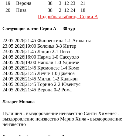
19
Верона
38
3
12
23
21
20
Пиза
38
2
12
24
18
Подробная таблица Серии А
Следующие матчи Серии А — 38 тур
22.05.2026|21:45 Фиорентина 1-1 Аталанта
23.05.2026|19:00 Болонья 3-3 Интер
23.05.2026|21:45 Лацио 2-1 Пиза
24.05.2026|16:00 Парма 1-0 Сассуоло
24.05.2026|19:00 Наполи 1-0 Удинезе
24.05.2026|21:45 Кремонезе 1-4 Комо
24.05.2026|21:45 Лечче 1-0 Дженоа
24.05.2026|21:45 Милан 1-2 Кальяри
24.05.2026|21:45 Торино 2-2 Ювентус
24.05.2026|21:45 Верона 0-2 Рома
Лазарет Милана
Пулишич - выздоровление неизвестно Санти Хименес -
выздоровление неизвестно Марио Хила - выздоровление
неизвестно