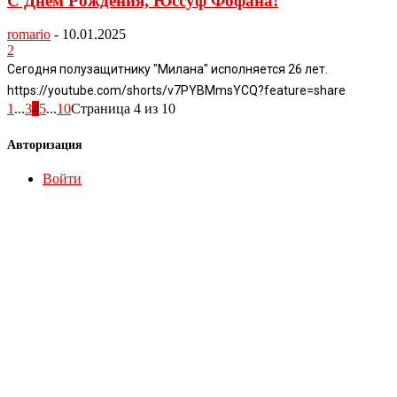
С Днем Рождения, Юссуф Фофана!
romario
-
10.01.2025
2
Сегодня полузащитнику "Милана" исполняется 26 лет.
https://youtube.com/shorts/v7PYBMmsYCQ?feature=share
1
...
3
4
5
...
10
Страница 4 из 10
Авторизация
Войти