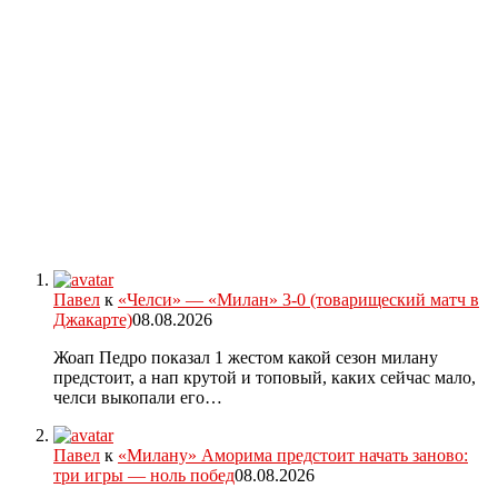
Павел
к
«Челси» — «Милан» 3-0 (товарищеский матч в
Джакарте)
08.08.2026
Жоап Педро показал 1 жестом какой сезон милану
предстоит, а нап крутой и топовый, каких сейчас мало,
челси выкопали его…
Павел
к
«Милану» Аморима предстоит начать заново:
три игры — ноль побед
08.08.2026