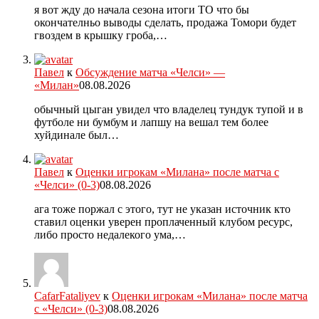
я вот жду до начала сезона итоги ТО что бы
окончателньо выводы сделать, продажа Томори будет
гвоздем в крышку гроба,…
Павел
к
Обсуждение матча «Челси» —
«Милан»
08.08.2026
обычный цыган увидел что владелец тундук тупой и в
футболе ни бумбум и лапшу на вешал тем более
хуйдинале был…
Павел
к
Оценки игрокам «Милана» после матча с
«Челси» (0-3)
08.08.2026
ага тоже поржал с этого, тут не указан источник кто
ставил оценки уверен проплаченный клубом ресурс,
либо просто недалекого ума,…
CafarFataliyev
к
Оценки игрокам «Милана» после матча
с «Челси» (0-3)
08.08.2026