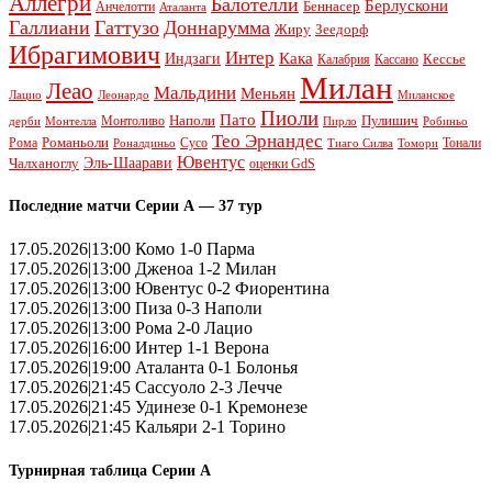
Аллегри
Балотелли
Берлускони
Беннасер
Анчелотти
Аталанта
Галлиани
Гаттузо
Доннарумма
Жиру
Зеедорф
Ибрагимович
Интер
Кака
Индзаги
Кессье
Калабрия
Кассано
Милан
Леао
Мальдини
Меньян
Леонардо
Лацио
Миланское
Пиоли
Пато
Наполи
Монтоливо
Пулишич
Монтелла
Пирло
дерби
Робиньо
Тео Эрнандес
Рома
Романьоли
Сусо
Тонали
Роналдиньо
Тиаго Силва
Томори
Ювентус
Эль-Шаарави
Чалханоглу
оценки GdS
Последние матчи Серии А — 37 тур
17.05.2026|13:00 Комо 1-0 Парма
17.05.2026|13:00 Дженоа 1-2 Милан
17.05.2026|13:00 Ювентус 0-2 Фиорентина
17.05.2026|13:00 Пиза 0-3 Наполи
17.05.2026|13:00 Рома 2-0 Лацио
17.05.2026|16:00 Интер 1-1 Верона
17.05.2026|19:00 Аталанта 0-1 Болонья
17.05.2026|21:45 Сассуоло 2-3 Лечче
17.05.2026|21:45 Удинезе 0-1 Кремонезе
17.05.2026|21:45 Кальяри 2-1 Торино
Турнирная таблица Серии А