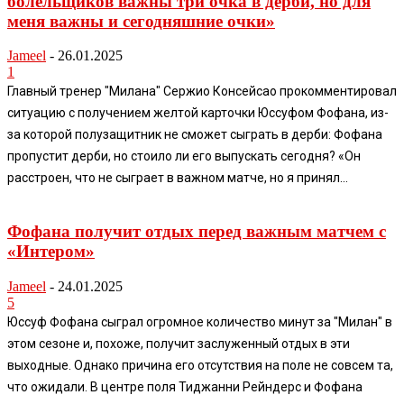
болельщиков важны три очка в дерби, но для
меня важны и сегодняшние очки»
Jameel
-
26.01.2025
1
Главный тренер "Милана" Сержио Консейсао прокомментировал
ситуацию с получением желтой карточки Юссуфом Фофана, из-
за которой полузащитник не сможет сыграть в дерби: Фофана
пропустит дерби, но стоило ли его выпускать сегодня? «Он
расстроен, что не сыграет в важном матче, но я принял...
Фофана получит отдых перед важным матчем с
«Интером»
Jameel
-
24.01.2025
5
Юссуф Фофана сыграл огромное количество минут за "Милан" в
этом сезоне и, похоже, получит заслуженный отдых в эти
выходные. Однако причина его отсутствия на поле не совсем та,
что ожидали. В центре поля Тиджанни Рейндерс и Фофана