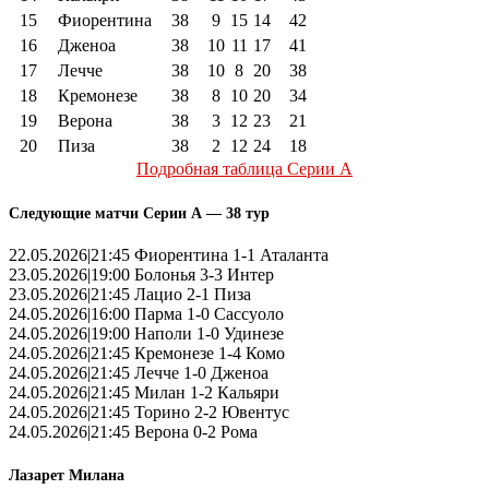
15
Фиорентина
38
9
15
14
42
16
Дженоа
38
10
11
17
41
17
Лечче
38
10
8
20
38
18
Кремонезе
38
8
10
20
34
19
Верона
38
3
12
23
21
20
Пиза
38
2
12
24
18
Подробная таблица Серии А
Следующие матчи Серии А — 38 тур
22.05.2026|21:45 Фиорентина 1-1 Аталанта
23.05.2026|19:00 Болонья 3-3 Интер
23.05.2026|21:45 Лацио 2-1 Пиза
24.05.2026|16:00 Парма 1-0 Сассуоло
24.05.2026|19:00 Наполи 1-0 Удинезе
24.05.2026|21:45 Кремонезе 1-4 Комо
24.05.2026|21:45 Лечче 1-0 Дженоа
24.05.2026|21:45 Милан 1-2 Кальяри
24.05.2026|21:45 Торино 2-2 Ювентус
24.05.2026|21:45 Верона 0-2 Рома
Лазарет Милана