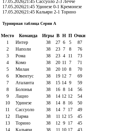
17.05.2026|21:45 Сассуоло 2-3 Лечче
17.05.2026|21:45 Удинезе 0-1 Кремонезе
17.05.2026|21:45 Кальяри 2-1 Торино
Турнирная таблица Серии А
Место
Команда
Игры
В
Н
П
Очки
1
Интер
38
27
6
5
87
2
Наполи
38
23
7
8
76
3
Рома
38
23
4
11
73
4
Комо
38
20
11
7
71
5
Милан
38
20
10
8
70
6
Ювентус
38
19
12
7
69
7
Аталанта
38
15
14
9
59
8
Болонья
38
16
8
14
56
9
Лацио
38
14
12
12
54
10
Удинезе
38
14
8
16
50
11
Сассуоло
38
14
7
17
49
12
Парма
38
11
12
15
45
13
Торино
38
12
9
17
45
14
Кальяри
38
11
10
17
43