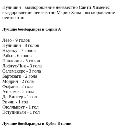
Пулишич - выздоровление неизвестно Санти Хименес -
выздоровление неизвестно Марио Хила - выздоровление
неизвестно
Лучшие бомбардиры в Серии А
Леао - 9 голов
Пулишич - 8 голов
Нкунку - 7 голов
Рабьо - 6 голов
Павлович - 5 голов
Лофтус-Чик - 3 гола
Салемакерс - 3 гола
Бартезаги - 2 гола
Модрич - 2 гола
Фофана - 2 гола
Атекаме - 2 гола
Де Винтер - 1 гол
Риччи - 1 гол
Фюллькруг - 1 гол
Эступиньян - 1 гол
Лучшие бомбардиры в Кубке Италии