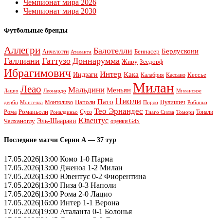
Чемпионат мира 2026
Чемпионат мира 2030
Футбольные бренды
Аллегри
Балотелли
Берлускони
Беннасер
Анчелотти
Аталанта
Галлиани
Гаттузо
Доннарумма
Жиру
Зеедорф
Ибрагимович
Интер
Кака
Индзаги
Кессье
Калабрия
Кассано
Милан
Леао
Мальдини
Меньян
Леонардо
Лацио
Миланское
Пиоли
Пато
Наполи
Монтоливо
Пулишич
Монтелла
Пирло
дерби
Робиньо
Тео Эрнандес
Рома
Романьоли
Сусо
Тонали
Роналдиньо
Тиаго Силва
Томори
Ювентус
Эль-Шаарави
Чалханоглу
оценки GdS
Последние матчи Серии А — 37 тур
17.05.2026|13:00 Комо 1-0 Парма
17.05.2026|13:00 Дженоа 1-2 Милан
17.05.2026|13:00 Ювентус 0-2 Фиорентина
17.05.2026|13:00 Пиза 0-3 Наполи
17.05.2026|13:00 Рома 2-0 Лацио
17.05.2026|16:00 Интер 1-1 Верона
17.05.2026|19:00 Аталанта 0-1 Болонья