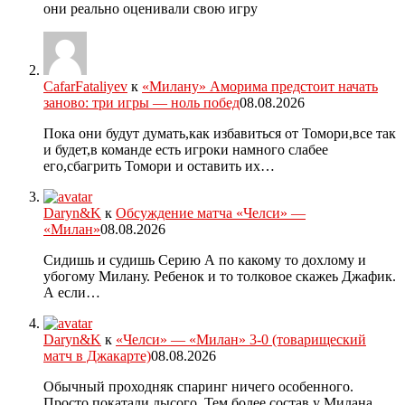
они реально оценивали свою игру
CafarFataliyev
к
«Милану» Аморима предстоит начать
заново: три игры — ноль побед
08.08.2026
Пока они будут думать,как избавиться от Томори,все так
и будет,в команде есть игроки намного слабее
его,сбагрить Томори и оставить их…
Daryn&K
к
Обсуждение матча «Челси» —
«Милан»
08.08.2026
Сидишь и судишь Серию А по какому то дохлому и
убогому Милану. Ребенок и то толковое скажеь Джафик.
А если…
Daryn&K
к
«Челси» — «Милан» 3-0 (товарищеский
матч в Джакарте)
08.08.2026
Обычный проходняк спаринг ничего особенного.
Просто покатали лысого. Тем более состав у Милана