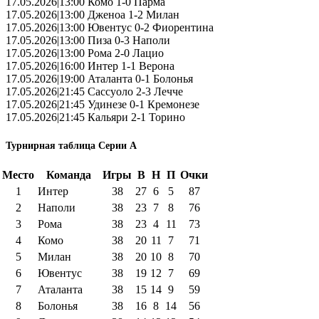
17.05.2026|13:00 Комо 1-0 Парма
17.05.2026|13:00 Дженоа 1-2 Милан
17.05.2026|13:00 Ювентус 0-2 Фиорентина
17.05.2026|13:00 Пиза 0-3 Наполи
17.05.2026|13:00 Рома 2-0 Лацио
17.05.2026|16:00 Интер 1-1 Верона
17.05.2026|19:00 Аталанта 0-1 Болонья
17.05.2026|21:45 Сассуоло 2-3 Лечче
17.05.2026|21:45 Удинезе 0-1 Кремонезе
17.05.2026|21:45 Кальяри 2-1 Торино
Турнирная таблица Серии А
Место
Команда
Игры
В
Н
П
Очки
1
Интер
38
27
6
5
87
2
Наполи
38
23
7
8
76
3
Рома
38
23
4
11
73
4
Комо
38
20
11
7
71
5
Милан
38
20
10
8
70
6
Ювентус
38
19
12
7
69
7
Аталанта
38
15
14
9
59
8
Болонья
38
16
8
14
56