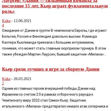
Лаурсен: «Дания — сильнейшая команда за
последние 15 лет. Кьер играет фундаментальную
роль»
Kaka
-
12.06.2021
4
Ожидания от Дании в группе B чемпионата Европы, где играют
Бельгия, Россия и Финляндия довольно высоки. Команда
Каспера Хьюлманда приехала с большим энтузиазмом,
понимая, что может стать главным сюрпризом турнира. В этом
также убежден Мартин Лаурсен, бывший защитник «Милана»...
Кьер среди лучших в игре за сборную Дании
Kaka
-
26.03.2021
2
Одним из главных героев вчерашней победы Дании над
Израилем со счетом 2:0 в рамках отборочного раунда к
Чемпионату миру 2022 стал Симон Кьер. Защитник
итальянского «Милана» предотвратил немало атак соперника и