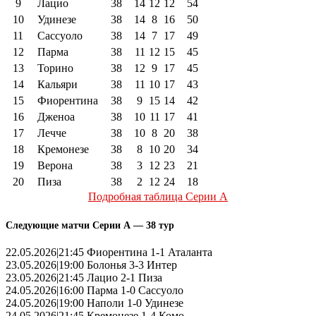
9
Лацио
38
14
12
12
54
10
Удинезе
38
14
8
16
50
11
Сассуоло
38
14
7
17
49
12
Парма
38
11
12
15
45
13
Торино
38
12
9
17
45
14
Кальяри
38
11
10
17
43
15
Фиорентина
38
9
15
14
42
16
Дженоа
38
10
11
17
41
17
Лечче
38
10
8
20
38
18
Кремонезе
38
8
10
20
34
19
Верона
38
3
12
23
21
20
Пиза
38
2
12
24
18
Подробная таблица Серии А
Следующие матчи Серии А — 38 тур
22.05.2026|21:45 Фиорентина 1-1 Аталанта
23.05.2026|19:00 Болонья 3-3 Интер
23.05.2026|21:45 Лацио 2-1 Пиза
24.05.2026|16:00 Парма 1-0 Сассуоло
24.05.2026|19:00 Наполи 1-0 Удинезе
24.05.2026|21:45 Кремонезе 1-4 Комо