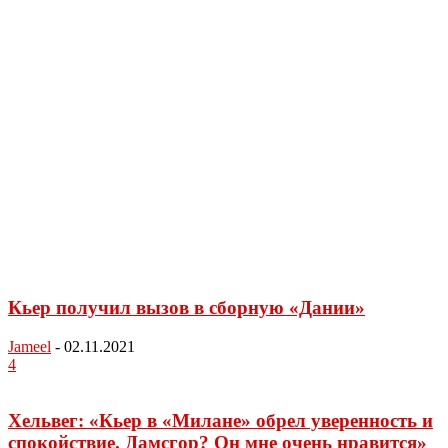
Кьер получил вызов в сборную «Дании»
Jameel
-
02.11.2021
4
Хельвег: «Кьер в «Милане» обрел уверенность и
спокойствие. Дамсгор? Он мне очень нравится»