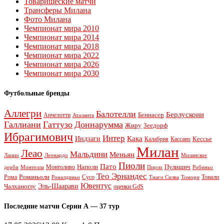
Товарищеские матчи
Трансферы Милана
Фото Милана
Чемпионат мира 2010
Чемпионат мира 2014
Чемпионат мира 2018
Чемпионат мира 2022
Чемпионат мира 2026
Чемпионат мира 2030
Футбольные бренды
Аллегри
Балотелли
Берлускони
Беннасер
Анчелотти
Аталанта
Галлиани
Гаттузо
Доннарумма
Жиру
Зеедорф
Ибрагимович
Интер
Кака
Индзаги
Кессье
Калабрия
Кассано
Милан
Леао
Мальдини
Меньян
Леонардо
Лацио
Миланское
Пиоли
Пато
Наполи
Монтоливо
Пулишич
Монтелла
Пирло
дерби
Робиньо
Тео Эрнандес
Рома
Романьоли
Сусо
Тонали
Роналдиньо
Тиаго Силва
Томори
Ювентус
Эль-Шаарави
Чалханоглу
оценки GdS
Последние матчи Серии А — 37 тур