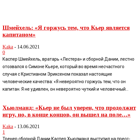
Шмейхель: «Я горжусь тем, что Кьер является
капитаном»
Kaka
-
14.06.2021
0
Каспер Шмейхель, вратарь «Лестера» и сборной Дании, лестно
отозвался о Симоне Кьере, который во время несчастного
случая с Кристианом Эриксеном показал настоящие
человеческие качества: «Я невероятно горжусь тем, что он
капитан. Я не удивлен, он невероятно чуткий и человечный...
Хьюлманд: «Кьер не был уверен, что продолжит
игру, но, в конце концов, он вышел на поле…»
Kaka
-
13.06.2021
1
Тренер сборной Дании Каспер Хьюлманд выступил на пресс-