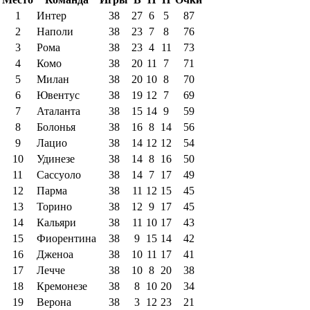
1
Интер
38
27
6
5
87
2
Наполи
38
23
7
8
76
3
Рома
38
23
4
11
73
4
Комо
38
20
11
7
71
5
Милан
38
20
10
8
70
6
Ювентус
38
19
12
7
69
7
Аталанта
38
15
14
9
59
8
Болонья
38
16
8
14
56
9
Лацио
38
14
12
12
54
10
Удинезе
38
14
8
16
50
11
Сассуоло
38
14
7
17
49
12
Парма
38
11
12
15
45
13
Торино
38
12
9
17
45
14
Кальяри
38
11
10
17
43
15
Фиорентина
38
9
15
14
42
16
Дженоа
38
10
11
17
41
17
Лечче
38
10
8
20
38
18
Кремонезе
38
8
10
20
34
19
Верона
38
3
12
23
21