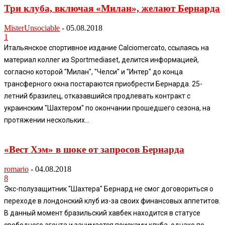
Три клуба, включая «Милан», желают Бернарда
MisterUnsociable
-
05.08.2018
1
Итальянское спортивное издание Calciomercato, ссылаясь на
материал коллег из Sportmediaset, делится информацией,
согласно которой "Милан", "Челси" и "Интер" до конца
трансферного окна постараются приобрести Бернарда. 25-
летний бразилец, отказавшийся продлевать контракт с
украинским "Шахтером" по окончании прошедшего сезона, на
протяжении нескольких...
«Вест Хэм» в шоке от запросов Бернарда
romario
-
04.08.2018
8
Экс-полузащитник "Шахтера" Бернард не смог договориться о
переходе в лондонский клуб из-за своих финансовых аппетитов.
В данный момент бразильский хавбек находится в статусе