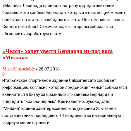
«Милана» Леонардо проведет встречу с представителем
бразильского хавбека Бернарда, который в настоящий момент
пребывает в статусе свободного агента. Об этом пишет газета
Corriere dello Sport. Отмечается, что стороны собираются
обговорить заработную плату...
«Челси» хочет увести Бернарда из-под носа
«Милана»
MisterUnsociable
-
28.07.2018
0
Итальянское спортивное издание Calciomercato сообщает
информацию, согласно которой лондонский "Челси" собирается
вклиниться в битву за бразильского хавбека Бернарда и
опередить "красно-черных". Как известно, руководство
"Милана" крайне заинтересовано в подписании 25-летнего
полузащитника, проведшего 14 поединков за национальную
сборную своей страны и...