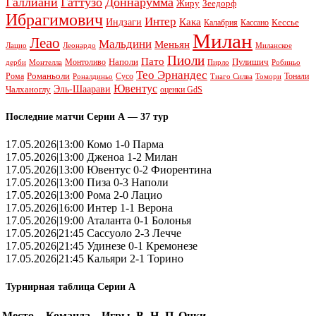
Галлиани
Гаттузо
Доннарумма
Жиру
Зеедорф
Ибрагимович
Интер
Кака
Индзаги
Кессье
Калабрия
Кассано
Милан
Леао
Мальдини
Меньян
Леонардо
Лацио
Миланское
Пиоли
Пато
Наполи
Монтоливо
Пулишич
Монтелла
Пирло
дерби
Робиньо
Тео Эрнандес
Рома
Романьоли
Сусо
Тонали
Роналдиньо
Тиаго Силва
Томори
Ювентус
Эль-Шаарави
Чалханоглу
оценки GdS
Последние матчи Серии А — 37 тур
17.05.2026|13:00 Комо 1-0 Парма
17.05.2026|13:00 Дженоа 1-2 Милан
17.05.2026|13:00 Ювентус 0-2 Фиорентина
17.05.2026|13:00 Пиза 0-3 Наполи
17.05.2026|13:00 Рома 2-0 Лацио
17.05.2026|16:00 Интер 1-1 Верона
17.05.2026|19:00 Аталанта 0-1 Болонья
17.05.2026|21:45 Сассуоло 2-3 Лечче
17.05.2026|21:45 Удинезе 0-1 Кремонезе
17.05.2026|21:45 Кальяри 2-1 Торино
Турнирная таблица Серии А
Место
Команда
Игры
В
Н
П
Очки