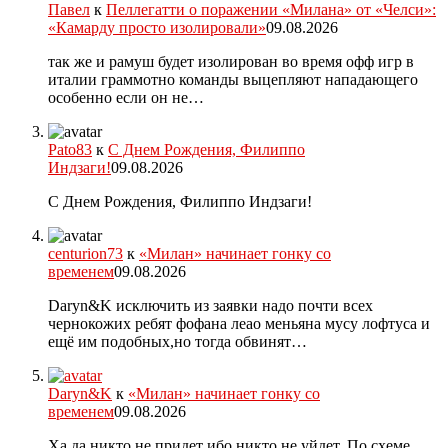
Павел
к
Пеллегатти о поражении «Милана» от «Челси»:
«Камарду просто изолировали»
09.08.2026
так же и рамуш будет изолирован во время офф игр в
италии граммотно команды выцепляют нападающего
особенно если он не…
Pato83
к
С Днем Рождения, Филиппо
Индзаги!
09.08.2026
С Днем Рождения, Филиппо Индзаги!
centurion73
к
«Милан» начинает гонку со
временем
09.08.2026
Daryn&K исключить из заявки надо почти всех
чернокожих ребят фофана леао меньяна мусу лофтуса и
ещё им подобных,но тогда обвинят…
Daryn&K
к
«Милан» начинает гонку со
временем
09.08.2026
Ха да никто не придет ибо никто не уйдет. По схеме