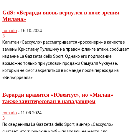
GdS: «Берарди вновь вернулся в поле зрения
Милана»
romario
-
16.10.2024
3
Капитан «Сассуоло» рассматривается «россонери» в качестве
замены Кристиану Пулишичу на правом фланге атаки, сообщает
издание La Gazzetta dello Sport. Однако его подписание
возможно только при условии продажи Самуэля Чуквуезе,
который не смог закрепиться в команде после перехода из
«Вильярреала»...
Берарди нравится «Ювентус», но «Милан»
также заинтересован в нападающем
romario
-
11.06.2024
3
По сведениям La Gazzetta dello Sport, вингер «Сассуоло»
считает, что туринский клуб – подходящее место для