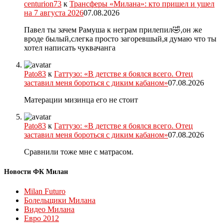
centurion73
к
Трансферы «Милана»: кто пришел и ушел
на 7 августа 2026
07.08.2026
Павел ты зачем Рамуша к неграм прилепил🤣,он же
вроде былый,слегка просто загоревшый,я думаю что ты
хотел написать чуквачанга
Pato83
к
Гаттузо: «В детстве я боялся всего. Отец
заставил меня бороться с диким кабаном»
07.08.2026
Матерации мизинца его не стоит
Pato83
к
Гаттузо: «В детстве я боялся всего. Отец
заставил меня бороться с диким кабаном»
07.08.2026
Сравнили тоже мне с матрасом.
Новости ФК Милан
Milan Futuro
Болельщики Милана
Видео Милана
Евро 2012