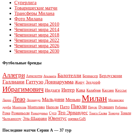
Суперлига
Товарищеские матчи
Трансферы Милана
Фото Милана
Чемпионат мира 2010
Чемпионат мира 2014
Чемпионат мира 2018
Чемпионат мира 2022
Чемпионат мира 2026
Чемпионат мира 2030
Футбольные бренды
Аллегри
Балотелли
Берлускони
Беннасер
Анчелотти
Аталанта
Галлиани
Гаттузо
Доннарумма
Жиру
Зеедорф
Ибрагимович
Интер
Кака
Индзаги
Кессье
Калабрия
Кассано
Милан
Леао
Мальдини
Меньян
Леонардо
Лацио
Миланское
Пиоли
Пато
Наполи
Монтоливо
Пулишич
Монтелла
Пирло
дерби
Робиньо
Тео Эрнандес
Рома
Романьоли
Сусо
Тонали
Роналдиньо
Тиаго Силва
Томори
Ювентус
Эль-Шаарави
Чалханоглу
оценки GdS
Последние матчи Серии А — 37 тур