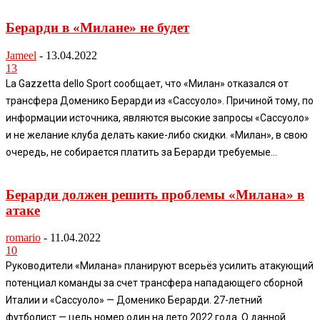
Берарди в «Милане» не будет
Jameel
-
13.04.2022
13
La Gazzetta dello Sport сообщает, что «Милан» отказался от
трансфера Доменико Берарди из «Сассуоло». Причиной тому, по
информации источника, являются высокие запросы «Сассуоло»
и не желание клуба делать какие-либо скидки. «Милан», в свою
очередь, не собирается платить за Берарди требуемые...
Берарди должен решить проблемы «Милана» в
атаке
romario
-
11.04.2022
10
Руководители «Милана» планируют всерьёз усилить атакующий
потенциал команды за счет трансфера нападающего сборной
Италии и «Сассуоло» — Доменико Берарди. 27-летний
футболист — цель номер один на лето 2022 года. О данной