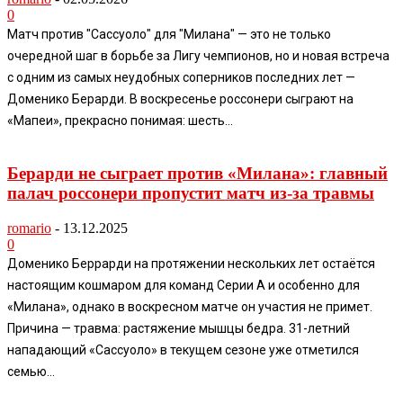
0
Матч против "Сассуоло" для "Милана" — это не только
очередной шаг в борьбе за Лигу чемпионов, но и новая встреча
с одним из самых неудобных соперников последних лет —
Доменико Берарди. В воскресенье россонери сыграют на
«Мапеи», прекрасно понимая: шесть...
Берaрди не сыграет против «Милана»: главный
палач россонери пропустит матч из-за травмы
romario
-
13.12.2025
0
Доменико Беррарди на протяжении нескольких лет остаётся
настоящим кошмаром для команд Серии А и особенно для
«Милана», однако в воскресном матче он участия не примет.
Причина — травма: растяжение мышцы бедра. 31-летний
нападающий «Сассуоло» в текущем сезоне уже отметился
семью...