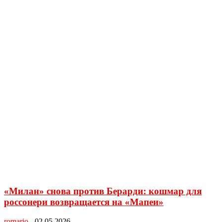
«Милан» снова против Берарди: кошмар для
россонери возвращается на «Мапеи»
romario
-
02.05.2026