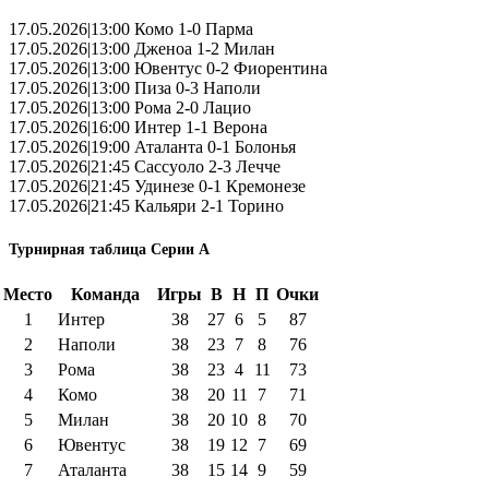
17.05.2026|13:00 Комо 1-0 Парма
17.05.2026|13:00 Дженоа 1-2 Милан
17.05.2026|13:00 Ювентус 0-2 Фиорентина
17.05.2026|13:00 Пиза 0-3 Наполи
17.05.2026|13:00 Рома 2-0 Лацио
17.05.2026|16:00 Интер 1-1 Верона
17.05.2026|19:00 Аталанта 0-1 Болонья
17.05.2026|21:45 Сассуоло 2-3 Лечче
17.05.2026|21:45 Удинезе 0-1 Кремонезе
17.05.2026|21:45 Кальяри 2-1 Торино
Турнирная таблица Серии А
Место
Команда
Игры
В
Н
П
Очки
1
Интер
38
27
6
5
87
2
Наполи
38
23
7
8
76
3
Рома
38
23
4
11
73
4
Комо
38
20
11
7
71
5
Милан
38
20
10
8
70
6
Ювентус
38
19
12
7
69
7
Аталанта
38
15
14
9
59