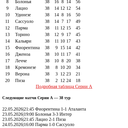
8
Болонья
38
16
8
14
56
9
Лацио
38
14
12
12
54
10
Удинезе
38
14
8
16
50
11
Сассуоло
38
14
7
17
49
12
Парма
38
11
12
15
45
13
Торино
38
12
9
17
45
14
Кальяри
38
11
10
17
43
15
Фиорентина
38
9
15
14
42
16
Дженоа
38
10
11
17
41
17
Лечче
38
10
8
20
38
18
Кремонезе
38
8
10
20
34
19
Верона
38
3
12
23
21
20
Пиза
38
2
12
24
18
Подробная таблица Серии А
Следующие матчи Серии А — 38 тур
22.05.2026|21:45 Фиорентина 1-1 Аталанта
23.05.2026|19:00 Болонья 3-3 Интер
23.05.2026|21:45 Лацио 2-1 Пиза
24.05.2026|16:00 Парма 1-0 Сассуоло