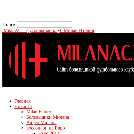
Поиск
MilanAC – футбольный клуб Милан Италия
Главная
Новости
Milan Futuro
Болельщики Милана
Видео Милана
россонери на Евро
Евро 2012