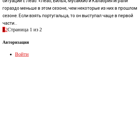
ситуации с Леао: «Леао, Билья, Мусаккио и Калабрия играли
гораздо меньше в этом сезоне, чем некоторые из них в прошлом
сезоне. Если взять португальца, то он выступал чаще в первой
части...
1
2
Страница 1 из 2
Авторизация
Войти