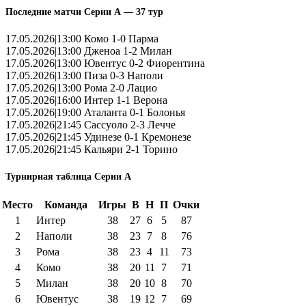
Последние матчи Серии А — 37 тур
17.05.2026|13:00 Комо 1-0 Парма
17.05.2026|13:00 Дженоа 1-2 Милан
17.05.2026|13:00 Ювентус 0-2 Фиорентина
17.05.2026|13:00 Пиза 0-3 Наполи
17.05.2026|13:00 Рома 2-0 Лацио
17.05.2026|16:00 Интер 1-1 Верона
17.05.2026|19:00 Аталанта 0-1 Болонья
17.05.2026|21:45 Сассуоло 2-3 Лечче
17.05.2026|21:45 Удинезе 0-1 Кремонезе
17.05.2026|21:45 Кальяри 2-1 Торино
Турнирная таблица Серии А
Место
Команда
Игры
В
Н
П
Очки
1
Интер
38
27
6
5
87
2
Наполи
38
23
7
8
76
3
Рома
38
23
4
11
73
4
Комо
38
20
11
7
71
5
Милан
38
20
10
8
70
6
Ювентус
38
19
12
7
69