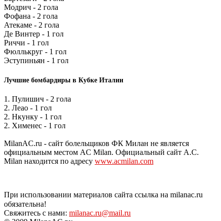
Модрич - 2 гола
Фофана - 2 гола
Атекаме - 2 гола
Де Винтер - 1 гол
Риччи - 1 гол
Фюллькруг - 1 гол
Эступиньян - 1 гол
Лучшие бомбардиры в Кубке Италии
1. Пулишич - 2 гола
2. Леао - 1 гол
2. Нкунку - 1 гол
2. Хименес - 1 гол
MilanAC.ru - сайт болельщиков ФК Милан не является
официальным местом AC Milan. Официальный сайт A.C.
Milan находится по адресу
www.acmilan.com
При использовании материалов сайта ссылка на milanac.ru
обязательна!
Свяжитесь с нами:
milanac.ru@mail.ru