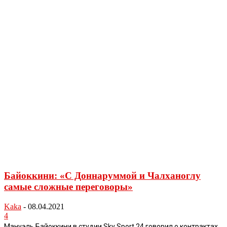
Байоккини: «С Доннаруммой и Чалханоглу
самые сложные переговоры»
Kaka
-
08.04.2021
4
Мануэль Байоккини в студии Sky Sport 24 говорил о контрактах