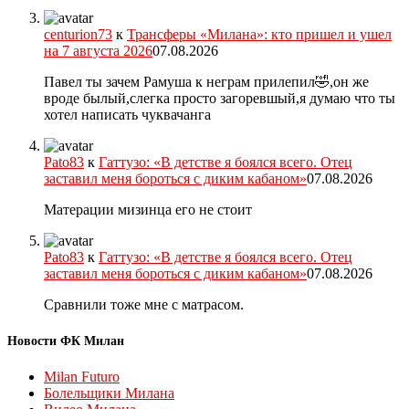
centurion73
к
Трансферы «Милана»: кто пришел и ушел
на 7 августа 2026
07.08.2026
Павел ты зачем Рамуша к неграм прилепил🤣,он же
вроде былый,слегка просто загоревшый,я думаю что ты
хотел написать чуквачанга
Pato83
к
Гаттузо: «В детстве я боялся всего. Отец
заставил меня бороться с диким кабаном»
07.08.2026
Матерации мизинца его не стоит
Pato83
к
Гаттузо: «В детстве я боялся всего. Отец
заставил меня бороться с диким кабаном»
07.08.2026
Сравнили тоже мне с матрасом.
Новости ФК Милан
Milan Futuro
Болельщики Милана