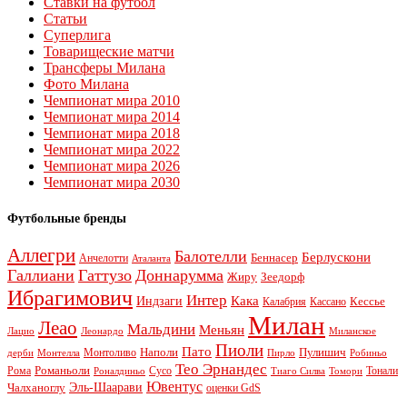
Ставки на футбол
Статьи
Суперлига
Товарищеские матчи
Трансферы Милана
Фото Милана
Чемпионат мира 2010
Чемпионат мира 2014
Чемпионат мира 2018
Чемпионат мира 2022
Чемпионат мира 2026
Чемпионат мира 2030
Футбольные бренды
Аллегри
Балотелли
Берлускони
Беннасер
Анчелотти
Аталанта
Галлиани
Гаттузо
Доннарумма
Жиру
Зеедорф
Ибрагимович
Интер
Кака
Индзаги
Кессье
Калабрия
Кассано
Милан
Леао
Мальдини
Меньян
Леонардо
Лацио
Миланское
Пиоли
Пато
Наполи
Монтоливо
Пулишич
Монтелла
Пирло
дерби
Робиньо
Тео Эрнандес
Рома
Романьоли
Сусо
Тонали
Роналдиньо
Тиаго Силва
Томори
Ювентус
Эль-Шаарави
Чалханоглу
оценки GdS