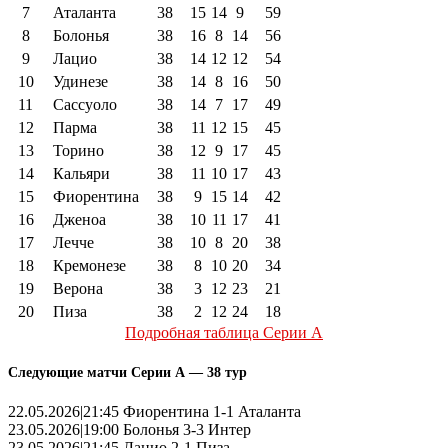
7
Аталанта
38
15
14
9
59
8
Болонья
38
16
8
14
56
9
Лацио
38
14
12
12
54
10
Удинезе
38
14
8
16
50
11
Сассуоло
38
14
7
17
49
12
Парма
38
11
12
15
45
13
Торино
38
12
9
17
45
14
Кальяри
38
11
10
17
43
15
Фиорентина
38
9
15
14
42
16
Дженоа
38
10
11
17
41
17
Лечче
38
10
8
20
38
18
Кремонезе
38
8
10
20
34
19
Верона
38
3
12
23
21
20
Пиза
38
2
12
24
18
Подробная таблица Серии А
Следующие матчи Серии А — 38 тур
22.05.2026|21:45 Фиорентина 1-1 Аталанта
23.05.2026|19:00 Болонья 3-3 Интер
23.05.2026|21:45 Лацио 2-1 Пиза