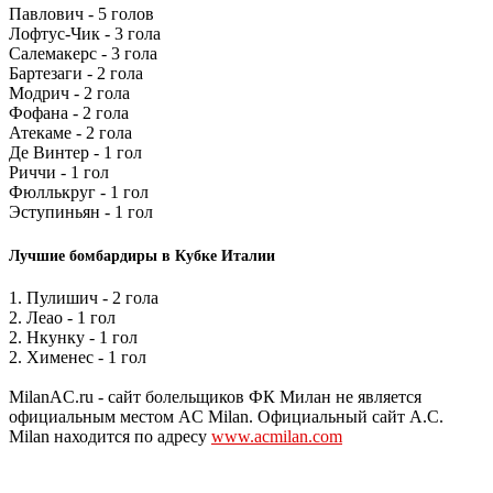
Павлович - 5 голов
Лофтус-Чик - 3 гола
Салемакерс - 3 гола
Бартезаги - 2 гола
Модрич - 2 гола
Фофана - 2 гола
Атекаме - 2 гола
Де Винтер - 1 гол
Риччи - 1 гол
Фюллькруг - 1 гол
Эступиньян - 1 гол
Лучшие бомбардиры в Кубке Италии
1. Пулишич - 2 гола
2. Леао - 1 гол
2. Нкунку - 1 гол
2. Хименес - 1 гол
MilanAC.ru - сайт болельщиков ФК Милан не является
официальным местом AC Milan. Официальный сайт A.C.
Milan находится по адресу
www.acmilan.com