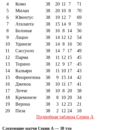
4
Комо
38
20
11
7
71
5
Милан
38
20
10
8
70
6
Ювентус
38
19
12
7
69
7
Аталанта
38
15
14
9
59
8
Болонья
38
16
8
14
56
9
Лацио
38
14
12
12
54
10
Удинезе
38
14
8
16
50
11
Сассуоло
38
14
7
17
49
12
Парма
38
11
12
15
45
13
Торино
38
12
9
17
45
14
Кальяри
38
11
10
17
43
15
Фиорентина
38
9
15
14
42
16
Дженоа
38
10
11
17
41
17
Лечче
38
10
8
20
38
18
Кремонезе
38
8
10
20
34
19
Верона
38
3
12
23
21
20
Пиза
38
2
12
24
18
Подробная таблица Серии А
Следующие матчи Серии А — 38 тур