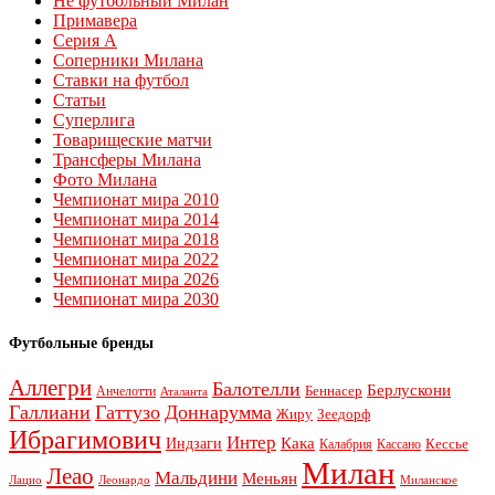
Не футбольный Милан
Примавера
Серия А
Соперники Милана
Ставки на футбол
Статьи
Суперлига
Товарищеские матчи
Трансферы Милана
Фото Милана
Чемпионат мира 2010
Чемпионат мира 2014
Чемпионат мира 2018
Чемпионат мира 2022
Чемпионат мира 2026
Чемпионат мира 2030
Футбольные бренды
Аллегри
Балотелли
Берлускони
Беннасер
Анчелотти
Аталанта
Галлиани
Гаттузо
Доннарумма
Жиру
Зеедорф
Ибрагимович
Интер
Кака
Индзаги
Кессье
Калабрия
Кассано
Милан
Леао
Мальдини
Меньян
Леонардо
Лацио
Миланское