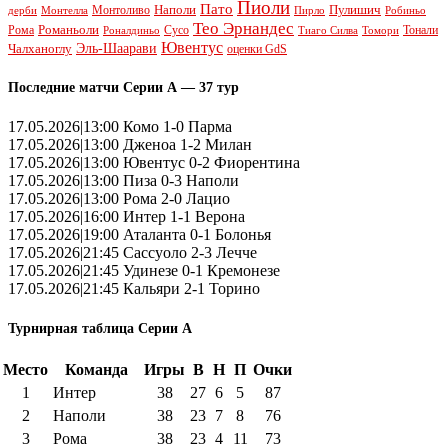
Пиоли
Пато
Наполи
Монтоливо
Пулишич
Монтелла
Пирло
дерби
Робиньо
Тео Эрнандес
Рома
Романьоли
Сусо
Тонали
Роналдиньо
Тиаго Силва
Томори
Ювентус
Эль-Шаарави
Чалханоглу
оценки GdS
Последние матчи Серии А — 37 тур
17.05.2026|13:00 Комо 1-0 Парма
17.05.2026|13:00 Дженоа 1-2 Милан
17.05.2026|13:00 Ювентус 0-2 Фиорентина
17.05.2026|13:00 Пиза 0-3 Наполи
17.05.2026|13:00 Рома 2-0 Лацио
17.05.2026|16:00 Интер 1-1 Верона
17.05.2026|19:00 Аталанта 0-1 Болонья
17.05.2026|21:45 Сассуоло 2-3 Лечче
17.05.2026|21:45 Удинезе 0-1 Кремонезе
17.05.2026|21:45 Кальяри 2-1 Торино
Турнирная таблица Серии А
Место
Команда
Игры
В
Н
П
Очки
1
Интер
38
27
6
5
87
2
Наполи
38
23
7
8
76
3
Рома
38
23
4
11
73