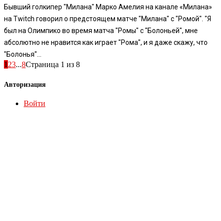
Бывший голкипер "Милана" Марко Амелия на канале «Милана»
на Twitch говорил о предстоящем матче "Милана" с "Ромой". "Я
был на Олимпико во время матча "Ромы" с "Болоньей", мне
абсолютно не нравится как играет "Рома", и я даже скажу, что
"Болонья"...
1
2
3
...
8
Страница 1 из 8
Авторизация
Войти