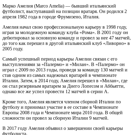
Марко Амелия (Marco Amelia) — бывший итальянский
футболист, выступавший на позиции вратаря. Он родился 2
апреля 1982 года в городе Фрумизено, Италия.
Амелия начал свою профессиональную карьеру в 1998 году,
играя за молодежную команду клуба «Рома». В 2001 году он
дебютировал за основную команду и провел за нее 47 матчей,
до того как перешел в другой итальянский клуб «Ливорно» в
2005 году.
Самый успешный период карьеры Амелии связан с его
выступлениями за «Палермо» и «Милан». В «Палермо» он
играл с 2009 по 2013 годы, проведя за команду 130 матчей и
став одним из самых надежных вратарей в чемпионате
Италии. Затем, в 2014 году, Амелия перешел в «Милан», где
он стал резервным вратарем за Диего Лопесом и Аббьятти,
однако все же успел провести 12 матчей в серии А.
Кроме того, Амелия является членом сборной Италии по
футболу и принимал участие в ее составе в Чемпионате
Европы 2008 года и Чемпионате мира 2010 года. В общей
сложности он провел за сборную Италии 9 матчей.
В 2017 году Амелия объявил о завершении своей карьеры
футболиста.