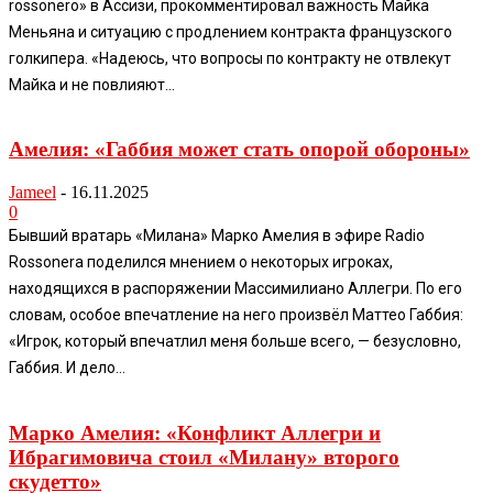
rossonero» в Ассизи, прокомментировал важность Майка
Меньяна и ситуацию с продлением контракта французского
голкипера. «Надеюсь, что вопросы по контракту не отвлекут
Майка и не повлияют...
Амелия: «Габбия может стать опорой обороны»
Jameel
-
16.11.2025
0
Бывший вратарь «Милана» Марко Амелия в эфире Radio
Rossonera поделился мнением о некоторых игроках,
находящихся в распоряжении Массимилиано Аллегри. По его
словам, особое впечатление на него произвёл Маттео Габбия:
«Игрок, который впечатлил меня больше всего, — безусловно,
Габбия. И дело...
Марко Амелия: «Конфликт Аллегри и
Ибрагимовича стоил «Милану» второго
скудетто»