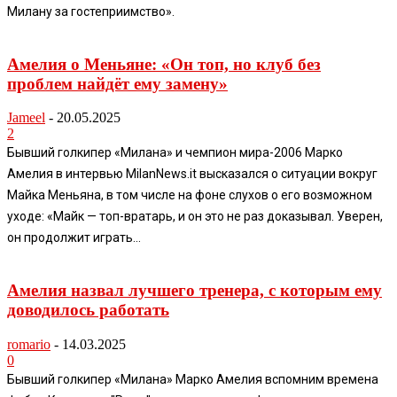
Милану за гостеприимство».
Амелия о Меньяне: «Он топ, но клуб без
проблем найдёт ему замену»
Jameel
-
20.05.2025
2
Бывший голкипер «Милана» и чемпион мира-2006 Марко
Амелия в интервью MilanNews.it высказался о ситуации вокруг
Майка Меньяна, в том числе на фоне слухов о его возможном
уходе: «Майк — топ-вратарь, и он это не раз доказывал. Уверен,
он продолжит играть...
Амелия назвал лучшего тренера, с которым ему
доводилось работать
romario
-
14.03.2025
0
Бывший голкипер «Милана» Марко Амелия вспомним времена