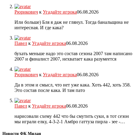
Рюрикович
к
Угадайте игрока
06.08.2026
Или больше) Бля я даж не глянул. Тогда банальщина не
интересная. И где кака?
Павел
к
Угадайте игрока
06.08.2026
бухать меньше надо это состав сезона 2007 там написано
2007 и финалист 2007, нехватает кака разумеется
Рюрикович
к
Угадайте игрока
06.08.2026
Да в этом и смысл, что нет уже кака. Хоть 442, хоть 358.
Это состав после кака. И там пато
Павел
к
Угадайте игрока
06.08.2026
нарисовали схему 442 что бы смутить суки, в тот сезон
мы играли елку, 4-3-2-1 Амбро гаттуза пирла - зее -…
Новости ФК Милан