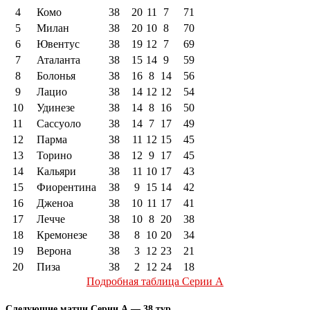
4
Комо
38
20
11
7
71
5
Милан
38
20
10
8
70
6
Ювентус
38
19
12
7
69
7
Аталанта
38
15
14
9
59
8
Болонья
38
16
8
14
56
9
Лацио
38
14
12
12
54
10
Удинезе
38
14
8
16
50
11
Сассуоло
38
14
7
17
49
12
Парма
38
11
12
15
45
13
Торино
38
12
9
17
45
14
Кальяри
38
11
10
17
43
15
Фиорентина
38
9
15
14
42
16
Дженоа
38
10
11
17
41
17
Лечче
38
10
8
20
38
18
Кремонезе
38
8
10
20
34
19
Верона
38
3
12
23
21
20
Пиза
38
2
12
24
18
Подробная таблица Серии А
Следующие матчи Серии А — 38 тур