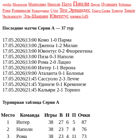
Пиоли
Пато
Наполи
Монтоливо
Пулишич
Монтелла
Пирло
дерби
Робиньо
Тео Эрнандес
Рома
Романьоли
Сусо
Тонали
Роналдиньо
Тиаго Силва
Томори
Ювентус
Эль-Шаарави
Чалханоглу
оценки GdS
Последние матчи Серии А — 37 тур
17.05.2026|13:00 Комо 1-0 Парма
17.05.2026|13:00 Дженоа 1-2 Милан
17.05.2026|13:00 Ювентус 0-2 Фиорентина
17.05.2026|13:00 Пиза 0-3 Наполи
17.05.2026|13:00 Рома 2-0 Лацио
17.05.2026|16:00 Интер 1-1 Верона
17.05.2026|19:00 Аталанта 0-1 Болонья
17.05.2026|21:45 Сассуоло 2-3 Лечче
17.05.2026|21:45 Удинезе 0-1 Кремонезе
17.05.2026|21:45 Кальяри 2-1 Торино
Турнирная таблица Серии А
Место
Команда
Игры
В
Н
П
Очки
1
Интер
38
27
6
5
87
2
Наполи
38
23
7
8
76
3
Рома
38
23
4
11
73