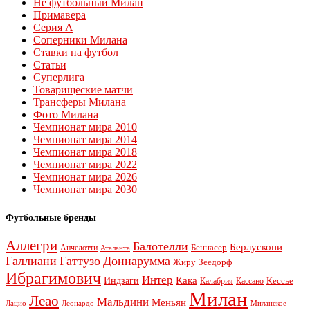
Не футбольный Милан
Примавера
Серия А
Соперники Милана
Ставки на футбол
Статьи
Суперлига
Товарищеские матчи
Трансферы Милана
Фото Милана
Чемпионат мира 2010
Чемпионат мира 2014
Чемпионат мира 2018
Чемпионат мира 2022
Чемпионат мира 2026
Чемпионат мира 2030
Футбольные бренды
Аллегри
Балотелли
Берлускони
Беннасер
Анчелотти
Аталанта
Галлиани
Гаттузо
Доннарумма
Жиру
Зеедорф
Ибрагимович
Интер
Кака
Индзаги
Кессье
Калабрия
Кассано
Милан
Леао
Мальдини
Меньян
Леонардо
Лацио
Миланское