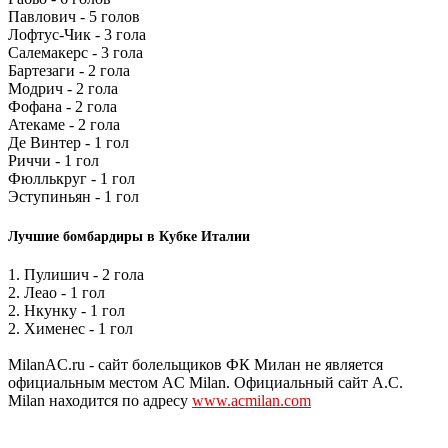
Павлович - 5 голов
Лофтус-Чик - 3 гола
Салемакерс - 3 гола
Бартезаги - 2 гола
Модрич - 2 гола
Фофана - 2 гола
Атекаме - 2 гола
Де Винтер - 1 гол
Риччи - 1 гол
Фюллькруг - 1 гол
Эступиньян - 1 гол
Лучшие бомбардиры в Кубке Италии
1. Пулишич - 2 гола
2. Леао - 1 гол
2. Нкунку - 1 гол
2. Хименес - 1 гол
MilanAC.ru - сайт болельщиков ФК Милан не является
официальным местом AC Milan. Официальный сайт A.C.
Milan находится по адресу
www.acmilan.com