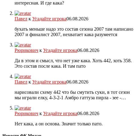
интересная. И где кака?
Павел
к
Угадайте игрока
06.08.2026
бухать меньше надо это состав сезона 2007 там написано
2007 и финалист 2007, нехватает кака разумеется
Рюрикович
к
Угадайте игрока
06.08.2026
Да в этом и смысл, что нет уже кака. Хоть 442, хоть 358.
Это состав после кака. И там пато
Павел
к
Угадайте игрока
06.08.2026
нарисовали схему 442 что бы смутить суки, в тот сезон
мы играли елку, 4-3-2-1 Амбро гаттуза пирла - зее -…
Рюрикович
к
Угадайте игрока
06.08.2026
Нет кака, а он основа. Значит только пато.
Новости ФК Милан