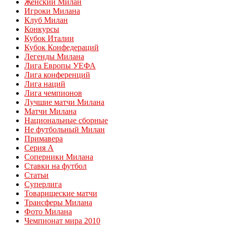
Женский Милан
Игроки Милана
Клуб Милан
Конкурсы
Кубок Италии
Кубок Конфедераций
Легенды Милана
Лига Европы УЕФА
Лига конференций
Лига наций
Лига чемпионов
Лучшие матчи Милана
Матчи Милана
Национальные сборные
Не футбольный Милан
Примавера
Серия А
Соперники Милана
Ставки на футбол
Статьи
Суперлига
Товарищеские матчи
Трансферы Милана
Фото Милана
Чемпионат мира 2010