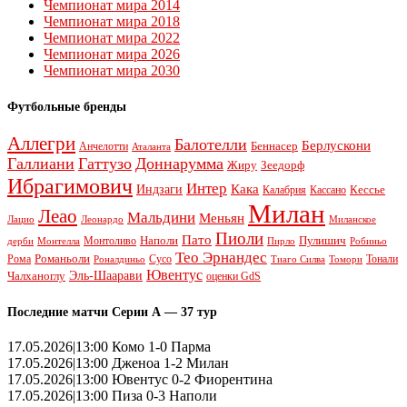
Чемпионат мира 2014
Чемпионат мира 2018
Чемпионат мира 2022
Чемпионат мира 2026
Чемпионат мира 2030
Футбольные бренды
Аллегри
Балотелли
Берлускони
Беннасер
Анчелотти
Аталанта
Галлиани
Гаттузо
Доннарумма
Жиру
Зеедорф
Ибрагимович
Интер
Кака
Индзаги
Кессье
Калабрия
Кассано
Милан
Леао
Мальдини
Меньян
Леонардо
Лацио
Миланское
Пиоли
Пато
Наполи
Монтоливо
Пулишич
Монтелла
Пирло
дерби
Робиньо
Тео Эрнандес
Рома
Романьоли
Сусо
Тонали
Роналдиньо
Тиаго Силва
Томори
Ювентус
Эль-Шаарави
Чалханоглу
оценки GdS
Последние матчи Серии А — 37 тур
17.05.2026|13:00 Комо 1-0 Парма
17.05.2026|13:00 Дженоа 1-2 Милан
17.05.2026|13:00 Ювентус 0-2 Фиорентина
17.05.2026|13:00 Пиза 0-3 Наполи