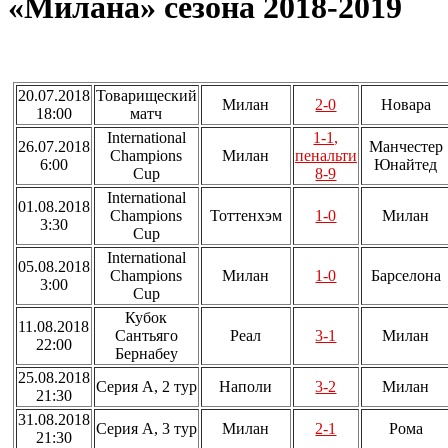
«Милана» сезона 2018-2019
20.07.2018
Товарищеский
Милан
2-0
Новара
18:00
матч
International
1-1,
26.07.2018
Манчестер
Champions
Милан
пенальти
6:00
Юнайтед
Cup
8-9
International
01.08.2018
Champions
Тоттенхэм
1-0
Милан
3:30
Cup
International
05.08.2018
Champions
Милан
1-0
Барселона
3:00
Cup
Кубок
11.08.2018
Сантьяго
Реал
3-1
Милан
22:00
Бернабеу
25.08.2018
Серия А, 2 тур
Наполи
3-2
Милан
21:30
31.08.2018
Серия А, 3 тур
Милан
2-1
Рома
21:30