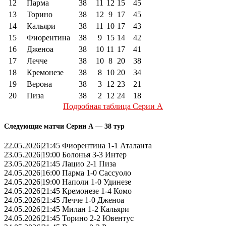
12
Парма
38
11
12
15
45
13
Торино
38
12
9
17
45
14
Кальяри
38
11
10
17
43
15
Фиорентина
38
9
15
14
42
16
Дженоа
38
10
11
17
41
17
Лечче
38
10
8
20
38
18
Кремонезе
38
8
10
20
34
19
Верона
38
3
12
23
21
20
Пиза
38
2
12
24
18
Подробная таблица Серии А
Следующие матчи Серии А — 38 тур
22.05.2026|21:45 Фиорентина 1-1 Аталанта
23.05.2026|19:00 Болонья 3-3 Интер
23.05.2026|21:45 Лацио 2-1 Пиза
24.05.2026|16:00 Парма 1-0 Сассуоло
24.05.2026|19:00 Наполи 1-0 Удинезе
24.05.2026|21:45 Кремонезе 1-4 Комо
24.05.2026|21:45 Лечче 1-0 Дженоа
24.05.2026|21:45 Милан 1-2 Кальяри
24.05.2026|21:45 Торино 2-2 Ювентус