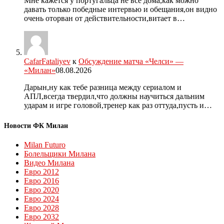
Мне кажется у португальца не все дома,как можно
давать только победные интервью и обещания,он видно
очень оторван от действительности,витает в…
CafarFataliyev
к
Обсуждение матча «Челси» —
«Милан»
08.08.2026
Дарын,ну как тебе разница между сериалом и
АПЛ,всегда твердил,что должны научиться дальним
ударам и игре головой,тренер как раз оттуда,пусть и…
Новости ФК Милан
Milan Futuro
Болельщики Милана
Видео Милана
Евро 2012
Евро 2016
Евро 2020
Евро 2024
Евро 2028
Евро 2032