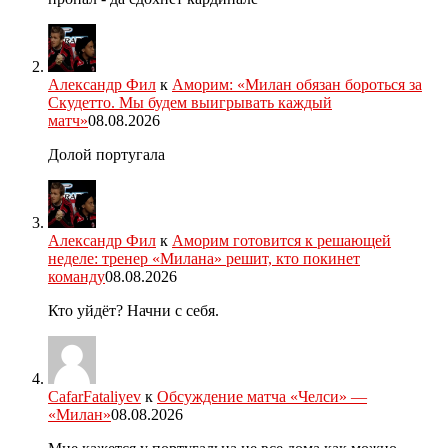
Александр Фил
к
Аморим: «Милан обязан бороться за
Скудетто. Мы будем выигрывать каждый
матч»
08.08.2026
Долой португала
Александр Фил
к
Аморим готовится к решающей
неделе: тренер «Милана» решит, кто покинет
команду
08.08.2026
Кто уйдёт? Начни с себя.
CafarFataliyev
к
Обсуждение матча «Челси» —
«Милан»
08.08.2026