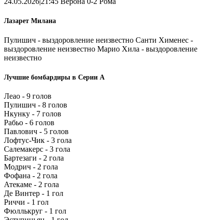
24.05.2026|21:45 Верона 0-2 Рома
Лазарет Милана
Пулишич - выздоровление неизвестно Санти Хименес -
выздоровление неизвестно Марио Хила - выздоровление
неизвестно
Лучшие бомбардиры в Серии А
Леао - 9 голов
Пулишич - 8 голов
Нкунку - 7 голов
Рабьо - 6 голов
Павлович - 5 голов
Лофтус-Чик - 3 гола
Салемакерс - 3 гола
Бартезаги - 2 гола
Модрич - 2 гола
Фофана - 2 гола
Атекаме - 2 гола
Де Винтер - 1 гол
Риччи - 1 гол
Фюллькруг - 1 гол
Эступиньян - 1 гол