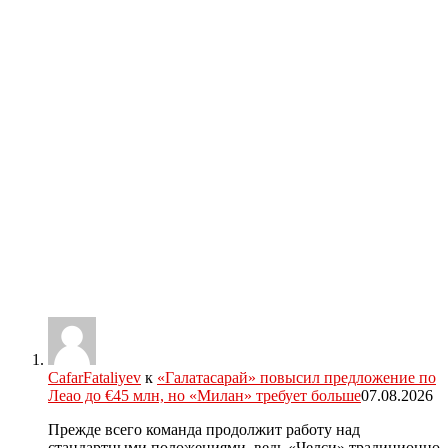
CafarFataliyev
к
«Галатасарай» повысил предложение по
Леао до €45 млн, но «Милан» требует больше
07.08.2026
Прежде всего команда продолжит работу над
стандартными положениями, ведь «Челси» традиционно