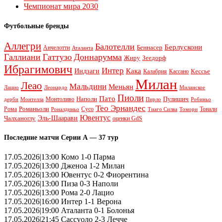
Чемпионат мира 2030
Футбольные бренды
Аллегри
Балотелли
Берлускони
Беннасер
Анчелотти
Аталанта
Галлиани
Гаттузо
Доннарумма
Жиру
Зеедорф
Ибрагимович
Интер
Кака
Индзаги
Кессье
Калабрия
Кассано
Милан
Леао
Мальдини
Меньян
Леонардо
Лацио
Миланское
Пиоли
Пато
Наполи
Монтоливо
Пулишич
Монтелла
Пирло
дерби
Робиньо
Тео Эрнандес
Рома
Романьоли
Сусо
Тонали
Роналдиньо
Тиаго Силва
Томори
Ювентус
Эль-Шаарави
Чалханоглу
оценки GdS
Последние матчи Серии А — 37 тур
17.05.2026|13:00 Комо 1-0 Парма
17.05.2026|13:00 Дженоа 1-2 Милан
17.05.2026|13:00 Ювентус 0-2 Фиорентина
17.05.2026|13:00 Пиза 0-3 Наполи
17.05.2026|13:00 Рома 2-0 Лацио
17.05.2026|16:00 Интер 1-1 Верона
17.05.2026|19:00 Аталанта 0-1 Болонья
17.05.2026|21:45 Сассуоло 2-3 Лечче