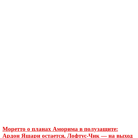
Моретто о планах Аморима в полузащите:
Ардон Яшари остается, Лофтус-Чик — на выход