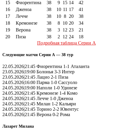
15
Фиорентина
38
9
15
14
42
16
Дженоа
38
10
11
17
41
17
Лечче
38
10
8
20
38
18
Кремонезе
38
8
10
20
34
19
Верона
38
3
12
23
21
20
Пиза
38
2
12
24
18
Подробная таблица Серии А
Следующие матчи Серии А — 38 тур
22.05.2026|21:45 Фиорентина 1-1 Аталанта
23.05.2026|19:00 Болонья 3-3 Интер
23.05.2026|21:45 Лацио 2-1 Пиза
24.05.2026|16:00 Парма 1-0 Сассуоло
24.05.2026|19:00 Наполи 1-0 Удинезе
24.05.2026|21:45 Кремонезе 1-4 Комо
24.05.2026|21:45 Лечче 1-0 Дженоа
24.05.2026|21:45 Милан 1-2 Кальяри
24.05.2026|21:45 Торино 2-2 Ювентус
24.05.2026|21:45 Верона 0-2 Рома
Лазарет Милана