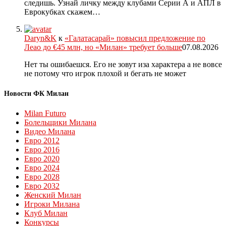
следишь. Узнай личку между клубами Серии А и АПЛ в
Еврокубках скажем…
Daryn&K
к
«Галатасарай» повысил предложение по
Леао до €45 млн, но «Милан» требует больше
07.08.2026
Нет ты ошибаешся. Его не зовут иза характера а не вовсе
не потому что игрок плохой и бегать не может
Новости ФК Милан
Milan Futuro
Болельщики Милана
Видео Милана
Евро 2012
Евро 2016
Евро 2020
Евро 2024
Евро 2028
Евро 2032
Женский Милан
Игроки Милана
Клуб Милан
Конкурсы