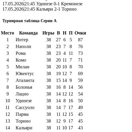
17.05.2026|21:45 Удинезе 0-1 Кремонезе
17.05.2026|21:45 Кальяри 2-1 Торино
Турнирная таблица Серии А
Место
Команда
Игры
В
Н
П
Очки
1
Интер
38
27
6
5
87
2
Наполи
38
23
7
8
76
3
Рома
38
23
4
11
73
4
Комо
38
20
11
7
71
5
Милан
38
20
10
8
70
6
Ювентус
38
19
12
7
69
7
Аталанта
38
15
14
9
59
8
Болонья
38
16
8
14
56
9
Лацио
38
14
12
12
54
10
Удинезе
38
14
8
16
50
11
Сассуоло
38
14
7
17
49
12
Парма
38
11
12
15
45
13
Торино
38
12
9
17
45
14
Кальяри
38
11
10
17
43