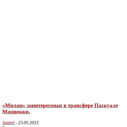
«Милан» заинтересован в трансфере Паскуале
Маццокки.
Jameel
-
23.05.2023