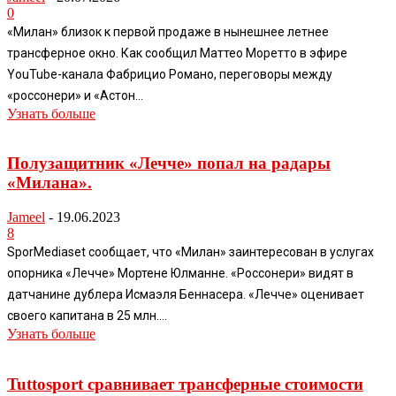
0
«Милан» близок к первой продаже в нынешнее летнее
трансферное окно. Как сообщил Маттео Моретто в эфире
YouTube-канала Фабрицио Романо, переговоры между
«россонери» и «Астон...
Узнать больше
Полузащитник «Лечче» попал на радары
«Милана».
Jameel
-
19.06.2023
8
SporMediaset сообщает, что «Милан» заинтересован в услугах
опорника «Лечче» Мортене Юлманне. «Россонери» видят в
датчанине дублера Исмаэля Беннасера. «Лечче» оценивает
своего капитана в 25 млн....
Узнать больше
Tuttosport сравнивает трансферные стоимости