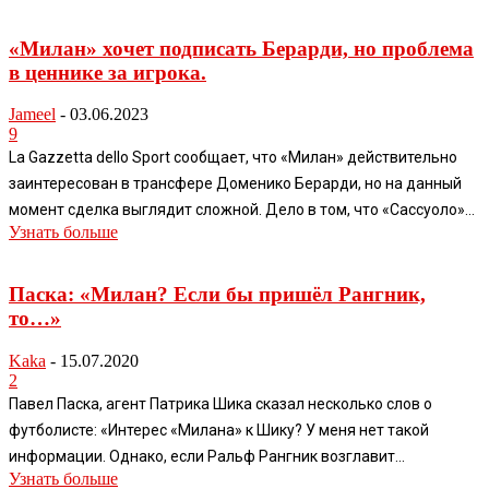
«Милан» хочет подписать Берарди, но проблема
в ценнике за игрока.
Jameel
-
03.06.2023
9
La Gazzetta dello Sport сообщает, что «Милан» действительно
заинтересован в трансфере Доменико Берарди, но на данный
момент сделка выглядит сложной. Дело в том, что «Сассуоло»...
Узнать больше
Паска: «Милан? Если бы пришёл Рангник,
то…»
Kaka
-
15.07.2020
2
Павел Паска, агент Патрика Шика сказал несколько слов о
футболисте: «Интерес «Милана» к Шику? У меня нет такой
информации. Однако, если Ральф Рангник возглавит...
Узнать больше