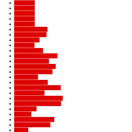
Евро 2016
Евро 2020
Евро 2024
Евро 2028
Евро 2032
Женский Милан
Игроки Милана
Клуб Милан
Конкурсы
Кубок Италии
Кубок Конфедераций
Легенды Милана
Лига Европы УЕФА
Лига конференций
Лига наций
Лига чемпионов
Лучшие матчи Милана
Матчи Милана
Национальные сборные
Не футбольный Милан
Примавера
Серия А
Соперники Милана
Ставки на футбол
Статьи