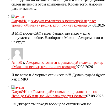
силен именно в этом компоненте. Кроме того, Аморим
рассчитывает…
Daryn&K
к
Аморим готовится к решающей неделе:
тренер «Милана» решит, кто покинет команду
07.08.2026
В МЮ после САФа идет бардак там мало у кого
получается вообще. Наоборот в Милане Аморим если и
не будет…
Arm89
к
Аморим готовится к решающей неделе: тренер
«Милана» решит, кто покинет команду
07.08.2026
Я не верю в Аморима если честно!!! Думаю судьба будет
как с МЮ
Daryn&K
к
«Галатасарай» повысил предложение по
Леао до €45 млн, но «Милан» требует больше
07.08.2026
Ой Джафар ты походу вообще за статистикой не