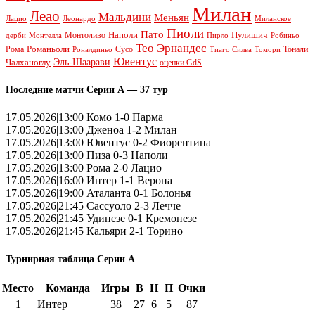
Милан
Леао
Мальдини
Меньян
Леонардо
Лацио
Миланское
Пиоли
Пато
Наполи
Монтоливо
Пулишич
Монтелла
Пирло
дерби
Робиньо
Тео Эрнандес
Рома
Романьоли
Сусо
Тонали
Роналдиньо
Тиаго Силва
Томори
Ювентус
Эль-Шаарави
Чалханоглу
оценки GdS
Последние матчи Серии А — 37 тур
17.05.2026|13:00 Комо 1-0 Парма
17.05.2026|13:00 Дженоа 1-2 Милан
17.05.2026|13:00 Ювентус 0-2 Фиорентина
17.05.2026|13:00 Пиза 0-3 Наполи
17.05.2026|13:00 Рома 2-0 Лацио
17.05.2026|16:00 Интер 1-1 Верона
17.05.2026|19:00 Аталанта 0-1 Болонья
17.05.2026|21:45 Сассуоло 2-3 Лечче
17.05.2026|21:45 Удинезе 0-1 Кремонезе
17.05.2026|21:45 Кальяри 2-1 Торино
Турнирная таблица Серии А
Место
Команда
Игры
В
Н
П
Очки
1
Интер
38
27
6
5
87