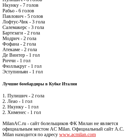
Нкунку - 7 голов
Рабьо - 6 голов
Павлович - 5 голов
Лофтус-Чик - 3 гола
Салемакерс - 3 гола
Бартезаги - 2 гола
Модрич - 2 гола
Фофана - 2 гола
Атекаме - 2 гола
Де Винтер - 1 гол
Риччи - 1 гол
Фюллькруг - 1 гол
Эступиньян - 1 гол
Лучшие бомбардиры в Кубке Италии
1. Пулишич - 2 гола
2. Леао - 1 гол
2. Нкунку - 1 гол
2. Хименес - 1 гол
MilanAC.ru - сайт болельщиков ФК Милан не является
официальным местом AC Milan. Официальный сайт A.C.
Milan находится по адресу
www.acmilan.com