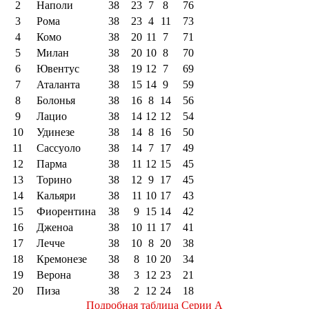
2
Наполи
38
23
7
8
76
3
Рома
38
23
4
11
73
4
Комо
38
20
11
7
71
5
Милан
38
20
10
8
70
6
Ювентус
38
19
12
7
69
7
Аталанта
38
15
14
9
59
8
Болонья
38
16
8
14
56
9
Лацио
38
14
12
12
54
10
Удинезе
38
14
8
16
50
11
Сассуоло
38
14
7
17
49
12
Парма
38
11
12
15
45
13
Торино
38
12
9
17
45
14
Кальяри
38
11
10
17
43
15
Фиорентина
38
9
15
14
42
16
Дженоа
38
10
11
17
41
17
Лечче
38
10
8
20
38
18
Кремонезе
38
8
10
20
34
19
Верона
38
3
12
23
21
20
Пиза
38
2
12
24
18
Подробная таблица Серии А