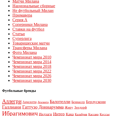
Матчи Милана
Национальные сборные
Не футбольный Милан
Примавера
Серия А
Соперники Милана
Ставки на футбол
Статьи
Суперлига
Товарищеские матчи
Трансферы Милана
Фото Милана
Чемпионат мира 2010
Чемпионат мира 2014
Чемпионат мира 2018
Чемпионат мира 2022
Чемпионат мира 2026
Чемпионат мира 2030
Футбольные бренды
Аллегри
Балотелли
Берлускони
Беннасер
Анчелотти
Аталанта
Галлиани
Гаттузо
Доннарумма
Жиру
Зеедорф
Ибрагимович
Интер
Кака
Индзаги
Кессье
Калабрия
Кассано