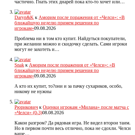
частично. Гнать этих днарей пока кто-то хочет или…
Daryn&K
к
Аморим после поражения от «Челси»: «В
ближайшую неделю примем решения по
игрокам»
09.08.2026
Проблема ни в том кто купит. Найдуться покупатели,
при желании можно и скидочку сделать. Сами игроки
могут не захотеть и…
Snak
к
Аморим после поражения от «Челси»: «В
ближайшую неделю примем решения по
игрокам»
09.08.2026
А кто их купит, то?они и за пачку сухариков, особо,
никому не нужны
Рюрикович
к
Оценки игрокам «Милана» после матча с
«Челси» (0-3)
08.08.2026
Какои разгром? Да рядовая игра. Не видел второи таим.
Но в первом почти весь отлично, пока не сдохли. Челси
ваще…