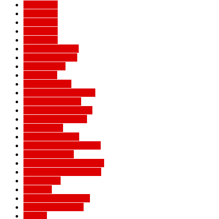
Евро 2016
Евро 2020
Евро 2024
Евро 2028
Евро 2032
Женский Милан
Игроки Милана
Клуб Милан
Конкурсы
Кубок Италии
Кубок Конфедераций
Легенды Милана
Лига Европы УЕФА
Лига конференций
Лига наций
Лига чемпионов
Лучшие матчи Милана
Матчи Милана
Национальные сборные
Не футбольный Милан
Примавера
Серия А
Соперники Милана
Ставки на футбол
Статьи