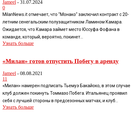
Jameel
-
31.07.2024
0
MilanNews.it отмечает, что "Монако" заключил контракт с 20-
летним сенегальским полузащитником Ламином Камара.
Ожидается, что Камара займет место Юссуфа Фофана в
команде, который, вероятно, покинет...
Узнать больше
«Милан» готов отпустить Побегу в аренду
Jameel
-
08.08.2021
11
«Милан» намерен подписать Тьемуэ Бакайоко, в этом случае
клуб должен покинуть Томмазо Побега. Итальянец проявил
себя с лучшей стороны в предсезонных матчах, и клуб...
Узнать больше