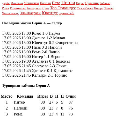
Пиоли
Пато
Наполи
Монтоливо
Пулишич
Монтелла
Пирло
дерби
Робиньо
Тео Эрнандес
Рома
Романьоли
Сусо
Тонали
Роналдиньо
Тиаго Силва
Томори
Ювентус
Эль-Шаарави
Чалханоглу
оценки GdS
Последние матчи Серии А — 37 тур
17.05.2026|13:00 Комо 1-0 Парма
17.05.2026|13:00 Дженоа 1-2 Милан
17.05.2026|13:00 Ювентус 0-2 Фиорентина
17.05.2026|13:00 Пиза 0-3 Наполи
17.05.2026|13:00 Рома 2-0 Лацио
17.05.2026|16:00 Интер 1-1 Верона
17.05.2026|19:00 Аталанта 0-1 Болонья
17.05.2026|21:45 Сассуоло 2-3 Лечче
17.05.2026|21:45 Удинезе 0-1 Кремонезе
17.05.2026|21:45 Кальяри 2-1 Торино
Турнирная таблица Серии А
Место
Команда
Игры
В
Н
П
Очки
1
Интер
38
27
6
5
87
2
Наполи
38
23
7
8
76
3
Рома
38
23
4
11
73