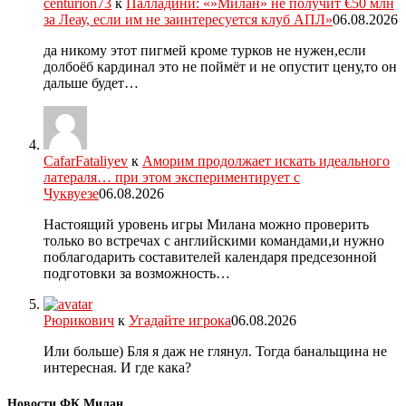
centurion73
к
Палладини: «»Милан» не получит €50 млн
за Леау, если им не заинтересуется клуб АПЛ»
06.08.2026
да никому этот пигмей кроме турков не нужен,если
долбоёб кардинал это не поймёт и не опустит цену,то он
дальше будет…
CafarFataliyev
к
Аморим продолжает искать идеального
латераля… при этом экспериментирует с
Чуквуезе
06.08.2026
Настоящий уровень игры Милана можно проверить
только во встречах с английскими командами,и нужно
поблагодарить составителей календаря предсезонной
подготовки за возможность…
Рюрикович
к
Угадайте игрока
06.08.2026
Или больше) Бля я даж не глянул. Тогда банальщина не
интересная. И где кака?
Новости ФК Милан