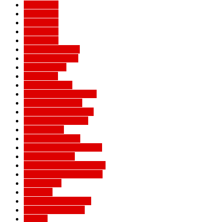
Евро 2016
Евро 2020
Евро 2024
Евро 2028
Евро 2032
Женский Милан
Игроки Милана
Клуб Милан
Конкурсы
Кубок Италии
Кубок Конфедераций
Легенды Милана
Лига Европы УЕФА
Лига конференций
Лига наций
Лига чемпионов
Лучшие матчи Милана
Матчи Милана
Национальные сборные
Не футбольный Милан
Примавера
Серия А
Соперники Милана
Ставки на футбол
Статьи