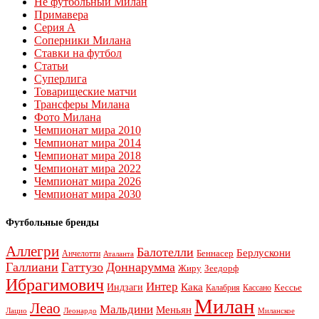
Не футбольный Милан
Примавера
Серия А
Соперники Милана
Ставки на футбол
Статьи
Суперлига
Товарищеские матчи
Трансферы Милана
Фото Милана
Чемпионат мира 2010
Чемпионат мира 2014
Чемпионат мира 2018
Чемпионат мира 2022
Чемпионат мира 2026
Чемпионат мира 2030
Футбольные бренды
Аллегри
Балотелли
Берлускони
Беннасер
Анчелотти
Аталанта
Галлиани
Гаттузо
Доннарумма
Жиру
Зеедорф
Ибрагимович
Интер
Кака
Индзаги
Кессье
Калабрия
Кассано
Милан
Леао
Мальдини
Меньян
Леонардо
Лацио
Миланское