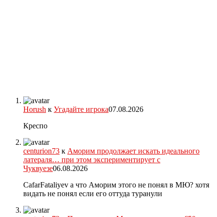
Horush
к
Угадайте игрока
07.08.2026
Креспо
centurion73
к
Аморим продолжает искать идеального
латераля… при этом экспериментирует с
Чуквуезе
06.08.2026
CafarFataliyev а что Аморим этого не понял в МЮ? хотя
видать не понял если его оттуда туранули