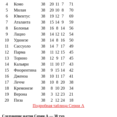
4
Комо
38
20
11
7
71
5
Милан
38
20
10
8
70
6
Ювентус
38
19
12
7
69
7
Аталанта
38
15
14
9
59
8
Болонья
38
16
8
14
56
9
Лацио
38
14
12
12
54
10
Удинезе
38
14
8
16
50
11
Сассуоло
38
14
7
17
49
12
Парма
38
11
12
15
45
13
Торино
38
12
9
17
45
14
Кальяри
38
11
10
17
43
15
Фиорентина
38
9
15
14
42
16
Дженоа
38
10
11
17
41
17
Лечче
38
10
8
20
38
18
Кремонезе
38
8
10
20
34
19
Верона
38
3
12
23
21
20
Пиза
38
2
12
24
18
Подробная таблица Серии А
Следующие матчи Серии А — 38 тур