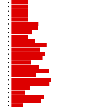
Евро 2016
Евро 2020
Евро 2024
Евро 2028
Евро 2032
Женский Милан
Игроки Милана
Клуб Милан
Конкурсы
Кубок Италии
Кубок Конфедераций
Легенды Милана
Лига Европы УЕФА
Лига конференций
Лига наций
Лига чемпионов
Лучшие матчи Милана
Матчи Милана
Национальные сборные
Не футбольный Милан
Примавера
Серия А
Соперники Милана
Ставки на футбол
Статьи