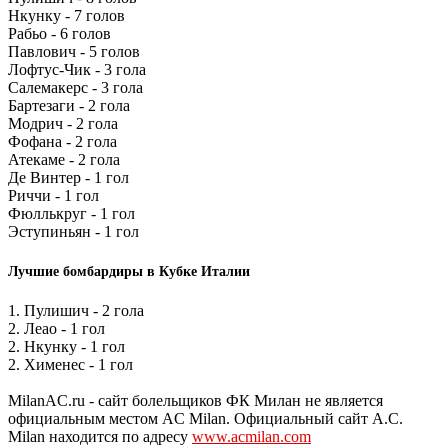
Нкунку - 7 голов
Рабьо - 6 голов
Павлович - 5 голов
Лофтус-Чик - 3 гола
Салемакерс - 3 гола
Бартезаги - 2 гола
Модрич - 2 гола
Фофана - 2 гола
Атекаме - 2 гола
Де Винтер - 1 гол
Риччи - 1 гол
Фюллькруг - 1 гол
Эступиньян - 1 гол
Лучшие бомбардиры в Кубке Италии
1. Пулишич - 2 гола
2. Леао - 1 гол
2. Нкунку - 1 гол
2. Хименес - 1 гол
MilanAC.ru - сайт болельщиков ФК Милан не является
официальным местом AC Milan. Официальный сайт A.C.
Milan находится по адресу
www.acmilan.com