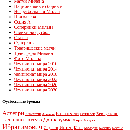
Матчи Милана
Национальные сборные
Не футбольный Милан
Примавера
Серия А
Соперники Милана
Ставки на футбол
Статьи
Суперлига
Товарищеские матчи
Трансферы Милана
Фото Милана
Чемпионат мира 2010
Чемпионат мира 2014
Чемпионат мира 2018
Чемпионат мира 2022
Чемпионат мира 2026
Чемпионат мира 2030
Футбольные бренды
Аллегри
Балотелли
Берлускони
Беннасер
Анчелотти
Аталанта
Галлиани
Гаттузо
Доннарумма
Жиру
Зеедорф
Ибрагимович
Интер
Кака
Индзаги
Кессье
Калабрия
Кассано