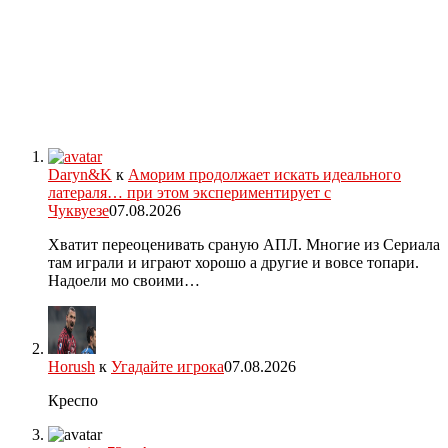
Daryn&K
к
Аморим продолжает искать идеального
латераля… при этом экспериментирует с
Чуквуезе
07.08.2026
Хватит переоценивать сраную АПЛ. Многие из Сериала
там играли и играют хорошо а другие и вовсе топари.
Надоели мо своими…
Horush
к
Угадайте игрока
07.08.2026
Креспо