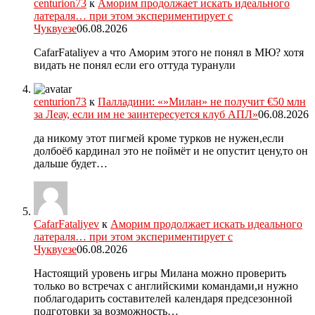
centurion73
к
Аморим продолжает искать идеального
латераля… при этом экспериментирует с
Чуквуезе
06.08.2026
CafarFataliyev а что Аморим этого не понял в МЮ? хотя
видать не понял если его оттуда туранули
centurion73
к
Палладини: «»Милан» не получит €50 млн
за Леау, если им не заинтересуется клуб АПЛ»
06.08.2026
да никому этот пигмей кроме турков не нужен,если
долбоёб кардинал это не поймёт и не опустит цену,то он
дальше будет…
CafarFataliyev
к
Аморим продолжает искать идеального
латераля… при этом экспериментирует с
Чуквуезе
06.08.2026
Настоящий уровень игры Милана можно проверить
только во встречах с английскими командами,и нужно
поблагодарить составителей календаря предсезонной
подготовки за возможность…