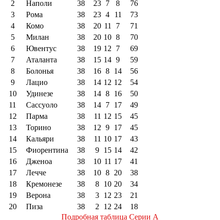
2
Наполи
38
23
7
8
76
3
Рома
38
23
4
11
73
4
Комо
38
20
11
7
71
5
Милан
38
20
10
8
70
6
Ювентус
38
19
12
7
69
7
Аталанта
38
15
14
9
59
8
Болонья
38
16
8
14
56
9
Лацио
38
14
12
12
54
10
Удинезе
38
14
8
16
50
11
Сассуоло
38
14
7
17
49
12
Парма
38
11
12
15
45
13
Торино
38
12
9
17
45
14
Кальяри
38
11
10
17
43
15
Фиорентина
38
9
15
14
42
16
Дженоа
38
10
11
17
41
17
Лечче
38
10
8
20
38
18
Кремонезе
38
8
10
20
34
19
Верона
38
3
12
23
21
20
Пиза
38
2
12
24
18
Подробная таблица Серии А