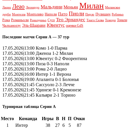
Милан
Леао
Мальдини
Меньян
Леонардо
Лацио
Миланское
Пиоли
Пато
Наполи
Монтоливо
Пулишич
Монтелла
Пирло
дерби
Робиньо
Тео Эрнандес
Рома
Романьоли
Сусо
Тонали
Роналдиньо
Тиаго Силва
Томори
Ювентус
Эль-Шаарави
Чалханоглу
оценки GdS
Последние матчи Серии А — 37 тур
17.05.2026|13:00 Комо 1-0 Парма
17.05.2026|13:00 Дженоа 1-2 Милан
17.05.2026|13:00 Ювентус 0-2 Фиорентина
17.05.2026|13:00 Пиза 0-3 Наполи
17.05.2026|13:00 Рома 2-0 Лацио
17.05.2026|16:00 Интер 1-1 Верона
17.05.2026|19:00 Аталанта 0-1 Болонья
17.05.2026|21:45 Сассуоло 2-3 Лечче
17.05.2026|21:45 Удинезе 0-1 Кремонезе
17.05.2026|21:45 Кальяри 2-1 Торино
Турнирная таблица Серии А
Место
Команда
Игры
В
Н
П
Очки
1
Интер
38
27
6
5
87