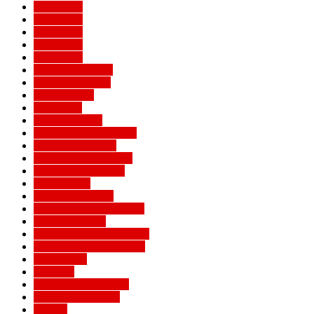
Евро 2016
Евро 2020
Евро 2024
Евро 2028
Евро 2032
Женский Милан
Игроки Милана
Клуб Милан
Конкурсы
Кубок Италии
Кубок Конфедераций
Легенды Милана
Лига Европы УЕФА
Лига конференций
Лига наций
Лига чемпионов
Лучшие матчи Милана
Матчи Милана
Национальные сборные
Не футбольный Милан
Примавера
Серия А
Соперники Милана
Ставки на футбол
Статьи