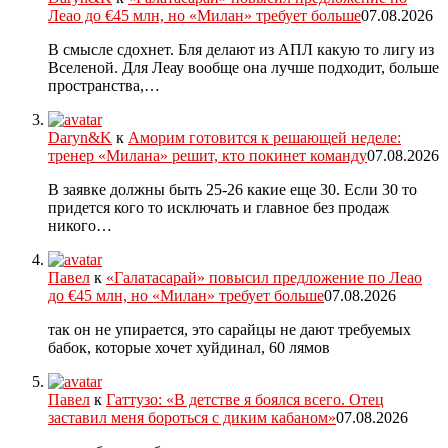
Леао до €45 млн, но «Милан» требует больше
07.08.2026
В смысле сдохнет. Бля делают из АПЛ какую то лигу из
Вселеной. Для Леау вообще она лучше подходит, больше
пространства,…
Daryn&K
к
Аморим готовится к решающей неделе:
тренер «Милана» решит, кто покинет команду
07.08.2026
В заявке должны быть 25-26 какие еще 30. Если 30 то
придется кого то исключать и главное без продаж
никого…
Павел
к
«Галатасарай» повысил предложение по Леао
до €45 млн, но «Милан» требует больше
07.08.2026
так он не упирается, это сарайцы не дают требуемых
бабок, которые хочет хуйдинал, 60 лямов
Павел
к
Гаттузо: «В детстве я боялся всего. Отец
заставил меня бороться с диким кабаном»
07.08.2026