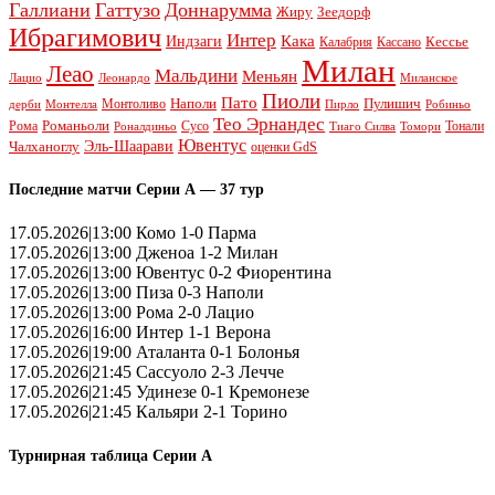
Галлиани
Гаттузо
Доннарумма
Жиру
Зеедорф
Ибрагимович
Интер
Кака
Индзаги
Кессье
Калабрия
Кассано
Милан
Леао
Мальдини
Меньян
Леонардо
Лацио
Миланское
Пиоли
Пато
Наполи
Монтоливо
Пулишич
Монтелла
Пирло
дерби
Робиньо
Тео Эрнандес
Рома
Романьоли
Сусо
Тонали
Роналдиньо
Тиаго Силва
Томори
Ювентус
Эль-Шаарави
Чалханоглу
оценки GdS
Последние матчи Серии А — 37 тур
17.05.2026|13:00 Комо 1-0 Парма
17.05.2026|13:00 Дженоа 1-2 Милан
17.05.2026|13:00 Ювентус 0-2 Фиорентина
17.05.2026|13:00 Пиза 0-3 Наполи
17.05.2026|13:00 Рома 2-0 Лацио
17.05.2026|16:00 Интер 1-1 Верона
17.05.2026|19:00 Аталанта 0-1 Болонья
17.05.2026|21:45 Сассуоло 2-3 Лечче
17.05.2026|21:45 Удинезе 0-1 Кремонезе
17.05.2026|21:45 Кальяри 2-1 Торино
Турнирная таблица Серии А