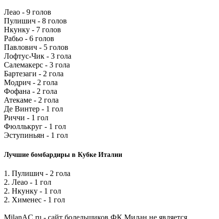
Леао - 9 голов
Пулишич - 8 голов
Нкунку - 7 голов
Рабьо - 6 голов
Павлович - 5 голов
Лофтус-Чик - 3 гола
Салемакерс - 3 гола
Бартезаги - 2 гола
Модрич - 2 гола
Фофана - 2 гола
Атекаме - 2 гола
Де Винтер - 1 гол
Риччи - 1 гол
Фюллькруг - 1 гол
Эступиньян - 1 гол
Лучшие бомбардиры в Кубке Италии
1. Пулишич - 2 гола
2. Леао - 1 гол
2. Нкунку - 1 гол
2. Хименес - 1 гол
MilanAC.ru - сайт болельщиков ФК Милан не является