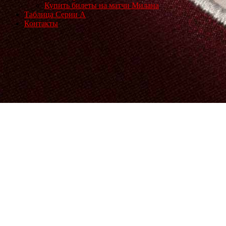
Купить билеты на матчи Милана
Таблица Серии А
Контакты