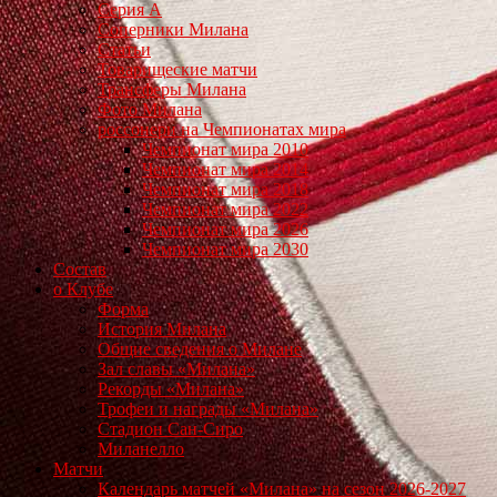
Серия А
Соперники Милана
Статьи
Товарищеские матчи
Трансферы Милана
Фото Милана
россонери на Чемпионатах мира
Чемпионат мира 2010
Чемпионат мира 2014
Чемпионат мира 2018
Чемпионат мира 2022
Чемпионат мира 2026
Чемпионат мира 2030
Состав
о Клубе
Форма
История Милана
Общие сведения о Милане
Зал славы «Милана»
Рекорды «Милана»
Трофеи и награды «Милана»
Стадион Сан-Сиро
Миланелло
Матчи
Календарь матчей «Милана» на сезон 2026-2027