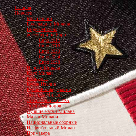
Главная
Новости
Milan Futuro
Болельщики Милана
Видео Милана
россонери на Евро
Евро 2012
Евро 2016
Евро 2020
Евро 2024
Евро 2028
Игроки Милана
Клуб Милан
Конкурсы
Кубок Италии
Кубок Конфедераций
Легенды Милана
Лига Европы УЕФА
Лига чемпионов
Лучшие матчи Милана
Матчи Милана
Национальные сборные
Не футбольный Милан
Примавера