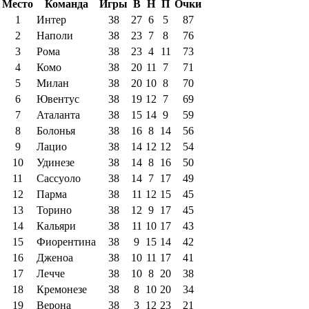
Место
Команда
Игры
В
Н
П
Очки
1
Интер
38
27
6
5
87
2
Наполи
38
23
7
8
76
3
Рома
38
23
4
11
73
4
Комо
38
20
11
7
71
5
Милан
38
20
10
8
70
6
Ювентус
38
19
12
7
69
7
Аталанта
38
15
14
9
59
8
Болонья
38
16
8
14
56
9
Лацио
38
14
12
12
54
10
Удинезе
38
14
8
16
50
11
Сассуоло
38
14
7
17
49
12
Парма
38
11
12
15
45
13
Торино
38
12
9
17
45
14
Кальяри
38
11
10
17
43
15
Фиорентина
38
9
15
14
42
16
Дженоа
38
10
11
17
41
17
Лечче
38
10
8
20
38
18
Кремонезе
38
8
10
20
34
19
Верона
38
3
12
23
21