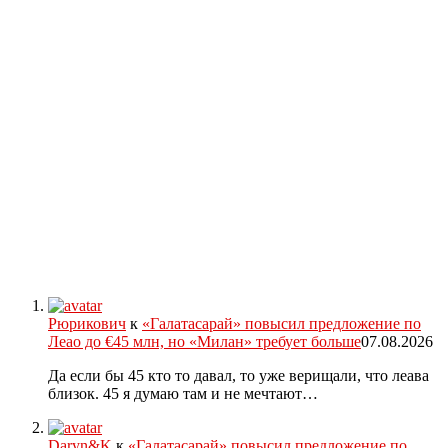
Рюрикович
к
«Галатасарай» повысил предложение по
Леао до €45 млн, но «Милан» требует больше
07.08.2026
Да если бы 45 кто то давал, то уже верищали, что леава
близок. 45 я думаю там и не мечтают…
Daryn&K
к
«Галатасарай» повысил предложение по