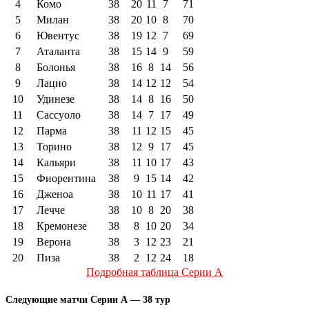
4
Комо
38
20
11
7
71
5
Милан
38
20
10
8
70
6
Ювентус
38
19
12
7
69
7
Аталанта
38
15
14
9
59
8
Болонья
38
16
8
14
56
9
Лацио
38
14
12
12
54
10
Удинезе
38
14
8
16
50
11
Сассуоло
38
14
7
17
49
12
Парма
38
11
12
15
45
13
Торино
38
12
9
17
45
14
Кальяри
38
11
10
17
43
15
Фиорентина
38
9
15
14
42
16
Дженоа
38
10
11
17
41
17
Лечче
38
10
8
20
38
18
Кремонезе
38
8
10
20
34
19
Верона
38
3
12
23
21
20
Пиза
38
2
12
24
18
Подробная таблица Серии А
Следующие матчи Серии А — 38 тур