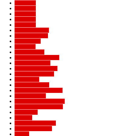
Евро 2016
Евро 2020
Евро 2024
Евро 2028
Евро 2032
Женский Милан
Игроки Милана
Клуб Милан
Конкурсы
Кубок Италии
Кубок Конфедераций
Легенды Милана
Лига Европы УЕФА
Лига конференций
Лига наций
Лига чемпионов
Лучшие матчи Милана
Матчи Милана
Национальные сборные
Не футбольный Милан
Примавера
Серия А
Соперники Милана
Ставки на футбол
Статьи