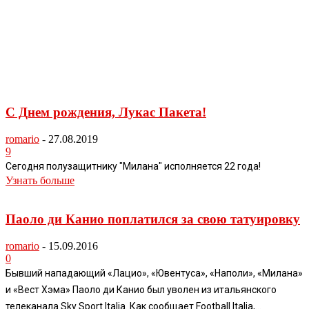
С Днем рождения, Лукас Пакета!
romario
-
27.08.2019
9
Сегодня полузащитнику "Милана" исполняется 22 года!
Узнать больше
Паоло ди Канио поплатился за свою татуировку
romario
-
15.09.2016
0
Бывший нападающий «Лацио», «Ювентуса», «Наполи», «Милана»
и «Вест Хэма» Паоло ди Канио был уволен из итальянского
телеканала Sky Sport Italia. Как сообщает Football Italia,...