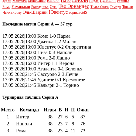
Пато
Наполи
Монтоливо
Пулишич
Монтелла
Пирло
дерби
Робиньо
Тео Эрнандес
Рома
Романьоли
Сусо
Тонали
Роналдиньо
Тиаго Силва
Томори
Ювентус
Эль-Шаарави
Чалханоглу
оценки GdS
Последние матчи Серии А — 37 тур
17.05.2026|13:00 Комо 1-0 Парма
17.05.2026|13:00 Дженоа 1-2 Милан
17.05.2026|13:00 Ювентус 0-2 Фиорентина
17.05.2026|13:00 Пиза 0-3 Наполи
17.05.2026|13:00 Рома 2-0 Лацио
17.05.2026|16:00 Интер 1-1 Верона
17.05.2026|19:00 Аталанта 0-1 Болонья
17.05.2026|21:45 Сассуоло 2-3 Лечче
17.05.2026|21:45 Удинезе 0-1 Кремонезе
17.05.2026|21:45 Кальяри 2-1 Торино
Турнирная таблица Серии А
Место
Команда
Игры
В
Н
П
Очки
1
Интер
38
27
6
5
87
2
Наполи
38
23
7
8
76
3
Рома
38
23
4
11
73