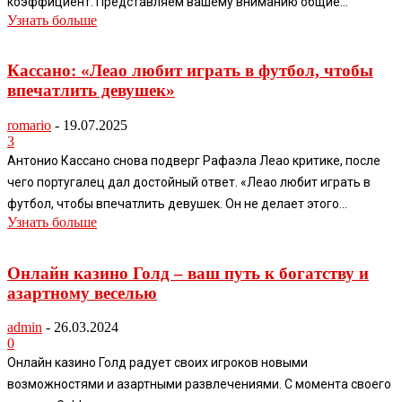
коэффициент. Представляем вашему вниманию общие...
Узнать больше
Кассано: «Леао любит играть в футбол, чтобы
впечатлить девушек»
romario
-
19.07.2025
3
Антонио Кассано снова подверг Рафаэла Леао критике, после
чего португалец дал достойный ответ. «Леао любит играть в
футбол, чтобы впечатлить девушек. Он не делает этого...
Узнать больше
Онлайн казино Голд – ваш путь к богатству и
азартному веселью
admin
-
26.03.2024
0
Онлайн казино Голд радует своих игроков новыми
возможностями и азартными развлечениями. С момента своего