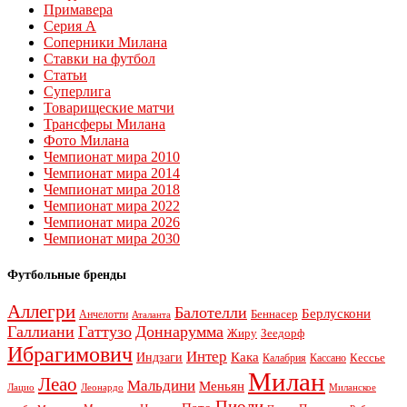
Примавера
Серия А
Соперники Милана
Ставки на футбол
Статьи
Суперлига
Товарищеские матчи
Трансферы Милана
Фото Милана
Чемпионат мира 2010
Чемпионат мира 2014
Чемпионат мира 2018
Чемпионат мира 2022
Чемпионат мира 2026
Чемпионат мира 2030
Футбольные бренды
Аллегри
Балотелли
Берлускони
Беннасер
Анчелотти
Аталанта
Галлиани
Гаттузо
Доннарумма
Жиру
Зеедорф
Ибрагимович
Интер
Кака
Индзаги
Кессье
Калабрия
Кассано
Милан
Леао
Мальдини
Меньян
Леонардо
Лацио
Миланское
Пиоли