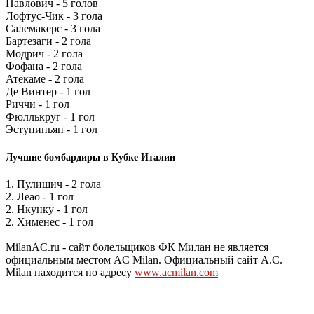
Павлович - 5 голов
Лофтус-Чик - 3 гола
Салемакерс - 3 гола
Бартезаги - 2 гола
Модрич - 2 гола
Фофана - 2 гола
Атекаме - 2 гола
Де Винтер - 1 гол
Риччи - 1 гол
Фюллькруг - 1 гол
Эступиньян - 1 гол
Лучшие бомбардиры в Кубке Италии
1. Пулишич - 2 гола
2. Леао - 1 гол
2. Нкунку - 1 гол
2. Хименес - 1 гол
MilanAC.ru - сайт болельщиков ФК Милан не является
официальным местом AC Milan. Официальный сайт A.C.
Milan находится по адресу
www.acmilan.com