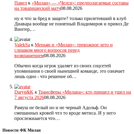
Павел
к
«Милан» — «Челси»: предполагаемые составы
на товарищеский матч
08.08.2026
ну и что за бред в защите? только прилетевший в клуб
Диавара вообще не понятный Владимиров и привоз Де
Винтер,…
ValekSa
к
Меньян и «Милан»: тревожное лето и
слишком много вопросов перед
возвращением
08.08.2026
Обычно когда игрок удаляет из своих соцсетей
упоминания о своей нынешней команде, это означает
лишь одно - что решение об…
Daryn&K
к
Трансферы «Милана»: кто пришел и ушел на
7 августа 2026
08.08.2026
Рамуш не белый но и не черный Адольф. Он
смешанных кровей чтл то вроде метиса. И у него
прослежиаается что…
Новости ФК Милан