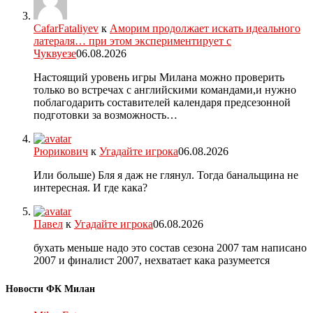
CafarFataliyev
к
Аморим продолжает искать идеального
латераля… при этом экспериментирует с
Чуквуезе
06.08.2026
Настоящий уровень игры Милана можно проверить
только во встречах с английскими командами,и нужно
поблагодарить составителей календаря предсезонной
подготовки за возможность…
Рюрикович
к
Угадайте игрока
06.08.2026
Или больше) Бля я даж не глянул. Тогда банальщина не
интересная. И где кака?
Павел
к
Угадайте игрока
06.08.2026
бухать меньше надо это состав сезона 2007 там написано
2007 и финалист 2007, нехватает кака разумеется
Новости ФК Милан