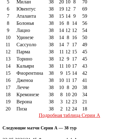
5
Милан
38
20
10
8
70
6
Ювентус
38
19
12
7
69
7
Аталанта
38
15
14
9
59
8
Болонья
38
16
8
14
56
9
Лацио
38
14
12
12
54
10
Удинезе
38
14
8
16
50
11
Сассуоло
38
14
7
17
49
12
Парма
38
11
12
15
45
13
Торино
38
12
9
17
45
14
Кальяри
38
11
10
17
43
15
Фиорентина
38
9
15
14
42
16
Дженоа
38
10
11
17
41
17
Лечче
38
10
8
20
38
18
Кремонезе
38
8
10
20
34
19
Верона
38
3
12
23
21
20
Пиза
38
2
12
24
18
Подробная таблица Серии А
Следующие матчи Серии А — 38 тур