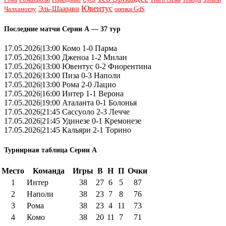
Ювентус
Эль-Шаарави
Чалханоглу
оценки GdS
Последние матчи Серии А — 37 тур
17.05.2026|13:00 Комо 1-0 Парма
17.05.2026|13:00 Дженоа 1-2 Милан
17.05.2026|13:00 Ювентус 0-2 Фиорентина
17.05.2026|13:00 Пиза 0-3 Наполи
17.05.2026|13:00 Рома 2-0 Лацио
17.05.2026|16:00 Интер 1-1 Верона
17.05.2026|19:00 Аталанта 0-1 Болонья
17.05.2026|21:45 Сассуоло 2-3 Лечче
17.05.2026|21:45 Удинезе 0-1 Кремонезе
17.05.2026|21:45 Кальяри 2-1 Торино
Турнирная таблица Серии А
Место
Команда
Игры
В
Н
П
Очки
1
Интер
38
27
6
5
87
2
Наполи
38
23
7
8
76
3
Рома
38
23
4
11
73
4
Комо
38
20
11
7
71