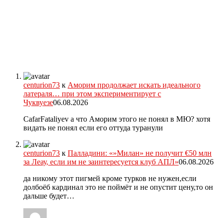
centurion73
к
Аморим продолжает искать идеального
латераля… при этом экспериментирует с
Чуквуезе
06.08.2026
CafarFataliyev а что Аморим этого не понял в МЮ? хотя
видать не понял если его оттуда туранули
centurion73
к
Палладини: «»Милан» не получит €50 млн
за Леау, если им не заинтересуется клуб АПЛ»
06.08.2026
да никому этот пигмей кроме турков не нужен,если
долбоёб кардинал это не поймёт и не опустит цену,то он
дальше будет…