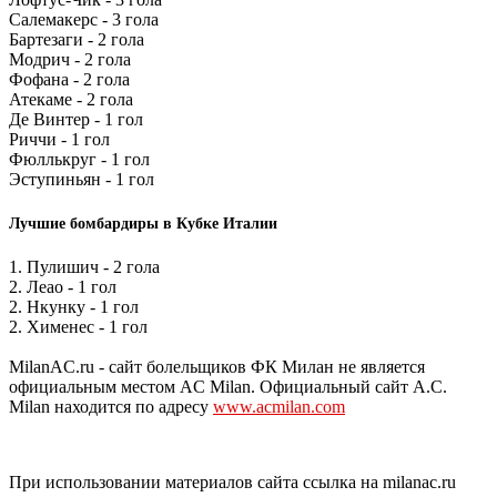
Салемакерс - 3 гола
Бартезаги - 2 гола
Модрич - 2 гола
Фофана - 2 гола
Атекаме - 2 гола
Де Винтер - 1 гол
Риччи - 1 гол
Фюллькруг - 1 гол
Эступиньян - 1 гол
Лучшие бомбардиры в Кубке Италии
1. Пулишич - 2 гола
2. Леао - 1 гол
2. Нкунку - 1 гол
2. Хименес - 1 гол
MilanAC.ru - сайт болельщиков ФК Милан не является
официальным местом AC Milan. Официальный сайт A.C.
Milan находится по адресу
www.acmilan.com
При использовании материалов сайта ссылка на milanac.ru