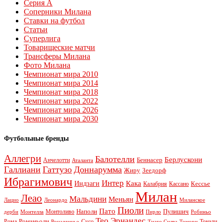
Серия А
Соперники Милана
Ставки на футбол
Статьи
Суперлига
Товарищеские матчи
Трансферы Милана
Фото Милана
Чемпионат мира 2010
Чемпионат мира 2014
Чемпионат мира 2018
Чемпионат мира 2022
Чемпионат мира 2026
Чемпионат мира 2030
Футбольные бренды
Аллегри
Балотелли
Берлускони
Беннасер
Анчелотти
Аталанта
Галлиани
Гаттузо
Доннарумма
Жиру
Зеедорф
Ибрагимович
Интер
Кака
Индзаги
Кессье
Калабрия
Кассано
Милан
Леао
Мальдини
Меньян
Леонардо
Лацио
Миланское
Пиоли
Пато
Наполи
Монтоливо
Пулишич
Монтелла
Пирло
дерби
Робиньо
Тео Эрнандес
Рома
Романьоли
Сусо
Тонали
Роналдиньо
Тиаго Силва
Томори