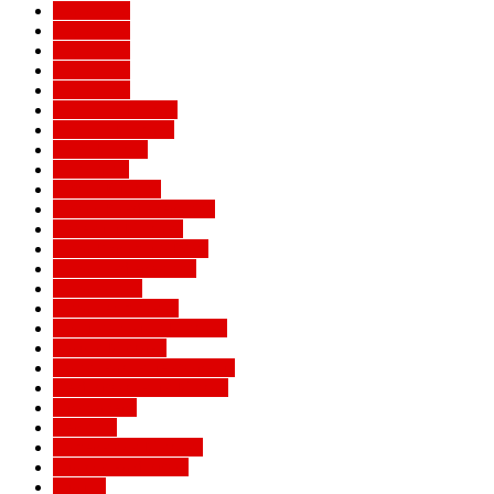
Евро 2016
Евро 2020
Евро 2024
Евро 2028
Евро 2032
Женский Милан
Игроки Милана
Клуб Милан
Конкурсы
Кубок Италии
Кубок Конфедераций
Легенды Милана
Лига Европы УЕФА
Лига конференций
Лига наций
Лига чемпионов
Лучшие матчи Милана
Матчи Милана
Национальные сборные
Не футбольный Милан
Примавера
Серия А
Соперники Милана
Ставки на футбол
Статьи