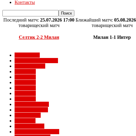
Контакты
Последний матч:
25.07.2026 17:00
Ближайший матч:
05.08.2026
товарищеский матч
товарищеский матч
Селтик 2-2 Милан
Милан 1-1 Интер
Milan Futuro
Болельщики Милана
Видео Милана
Евро 2012
Евро 2016
Евро 2020
Евро 2024
Евро 2028
Евро 2032
Женский Милан
Игроки Милана
Клуб Милан
Конкурсы
Кубок Италии
Кубок Конфедераций