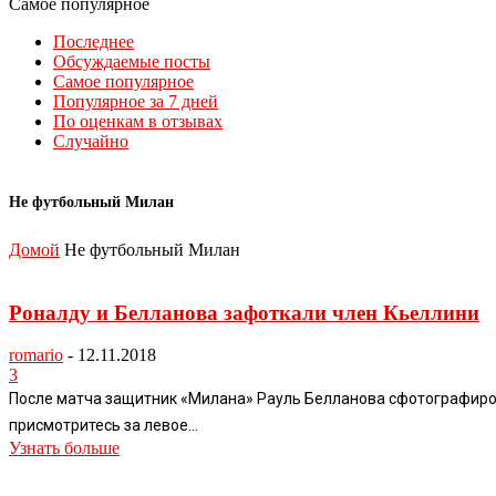
Самое популярное
Последнее
Обсуждаемые посты
Самое популярное
Популярное за 7 дней
По оценкам в отзывах
Случайно
Не футбольный Милан
Домой
Не футбольный Милан
Роналду и Белланова зафоткали член Кьеллини
romario
-
12.11.2018
3
После матча защитник «Милана» Рауль Белланова сфотографирова
присмотритесь за левое...
Узнать больше