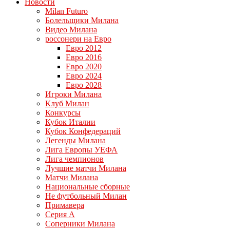
Новости
Milan Futuro
Болельщики Милана
Видео Милана
россонери на Евро
Евро 2012
Евро 2016
Евро 2020
Евро 2024
Евро 2028
Игроки Милана
Клуб Милан
Конкурсы
Кубок Италии
Кубок Конфедераций
Легенды Милана
Лига Европы УЕФА
Лига чемпионов
Лучшие матчи Милана
Матчи Милана
Национальные сборные
Не футбольный Милан
Примавера
Серия А
Соперники Милана