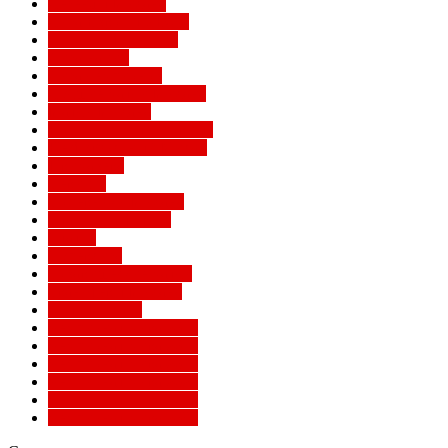
Легенды Милана
Лига Европы УЕФА
Лига конференций
Лига наций
Лига чемпионов
Лучшие матчи Милана
Матчи Милана
Национальные сборные
Не футбольный Милан
Примавера
Серия А
Соперники Милана
Ставки на футбол
Статьи
Суперлига
Товарищеские матчи
Трансферы Милана
Фото Милана
Чемпионат мира 2010
Чемпионат мира 2014
Чемпионат мира 2018
Чемпионат мира 2022
Чемпионат мира 2026
Чемпионат мира 2030