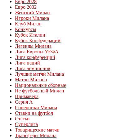
Евро 2028
Евро 2032
Женский Милан
Игроки Милана
Клуб Милан
Конкурсы
Кубок Италии
Кубок Конфедераций
Легенды Милана
Лига Европы УЕФА
Лига конференций
Лига наций
Лига чемпионов
Лучшие матчи Милана
Матчи Милана
Национальные сборные
Не футбольный Милан
Примавера
Серия А
Соперники Милана
Ставки на футбол
Статьи
Суперлига
Товарищеские матчи
Трансферы Милана