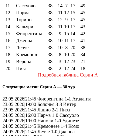
11
Сассуоло
38
14
7
17
49
12
Парма
38
11
12
15
45
13
Торино
38
12
9
17
45
14
Кальяри
38
11
10
17
43
15
Фиорентина
38
9
15
14
42
16
Дженоа
38
10
11
17
41
17
Лечче
38
10
8
20
38
18
Кремонезе
38
8
10
20
34
19
Верона
38
3
12
23
21
20
Пиза
38
2
12
24
18
Подробная таблица Серии А
Следующие матчи Серии А — 38 тур
22.05.2026|21:45 Фиорентина 1-1 Аталанта
23.05.2026|19:00 Болонья 3-3 Интер
23.05.2026|21:45 Лацио 2-1 Пиза
24.05.2026|16:00 Парма 1-0 Сассуоло
24.05.2026|19:00 Наполи 1-0 Удинезе
24.05.2026|21:45 Кремонезе 1-4 Комо
24.05.2026|21:45 Лечче 1-0 Дженоа