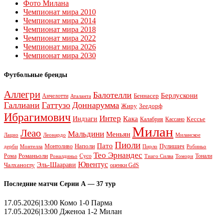
Фото Милана
Чемпионат мира 2010
Чемпионат мира 2014
Чемпионат мира 2018
Чемпионат мира 2022
Чемпионат мира 2026
Чемпионат мира 2030
Футбольные бренды
Аллегри
Балотелли
Берлускони
Беннасер
Анчелотти
Аталанта
Галлиани
Гаттузо
Доннарумма
Жиру
Зеедорф
Ибрагимович
Интер
Кака
Индзаги
Кессье
Калабрия
Кассано
Милан
Леао
Мальдини
Меньян
Леонардо
Лацио
Миланское
Пиоли
Пато
Наполи
Монтоливо
Пулишич
Монтелла
Пирло
дерби
Робиньо
Тео Эрнандес
Рома
Романьоли
Сусо
Тонали
Роналдиньо
Тиаго Силва
Томори
Ювентус
Эль-Шаарави
Чалханоглу
оценки GdS
Последние матчи Серии А — 37 тур
17.05.2026|13:00 Комо 1-0 Парма
17.05.2026|13:00 Дженоа 1-2 Милан