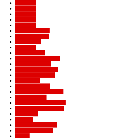
Евро 2016
Евро 2020
Евро 2024
Евро 2028
Евро 2032
Женский Милан
Игроки Милана
Клуб Милан
Конкурсы
Кубок Италии
Кубок Конфедераций
Легенды Милана
Лига Европы УЕФА
Лига конференций
Лига наций
Лига чемпионов
Лучшие матчи Милана
Матчи Милана
Национальные сборные
Не футбольный Милан
Примавера
Серия А
Соперники Милана
Ставки на футбол
Статьи