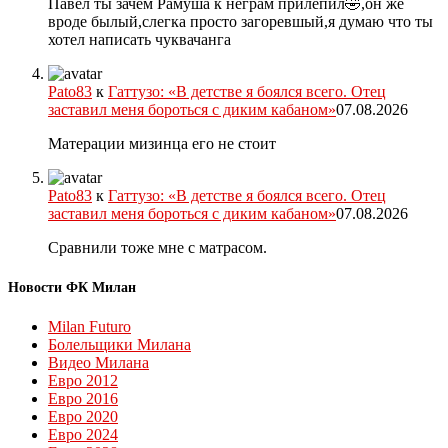
Павел ты зачем Рамуша к неграм прилепил🤣,он же
вроде былый,слегка просто загоревшый,я думаю что ты
хотел написать чуквачанга
Pato83
к
Гаттузо: «В детстве я боялся всего. Отец
заставил меня бороться с диким кабаном»
07.08.2026
Матерации мизинца его не стоит
Pato83
к
Гаттузо: «В детстве я боялся всего. Отец
заставил меня бороться с диким кабаном»
07.08.2026
Сравнили тоже мне с матрасом.
Новости ФК Милан
Milan Futuro
Болельщики Милана
Видео Милана
Евро 2012
Евро 2016
Евро 2020
Евро 2024